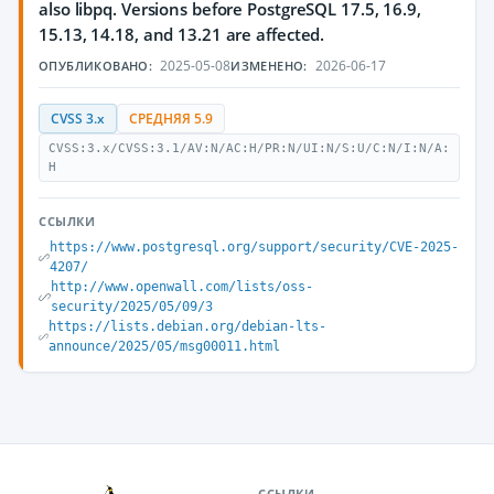
also libpq. Versions before PostgreSQL 17.5, 16.9,
15.13, 14.18, and 13.21 are affected.
2025-05-08
2026-06-17
ОПУБЛИКОВАНО:
ИЗМЕНЕНО:
CVSS 3.x
СРЕДНЯЯ 5.9
CVSS:3.x/CVSS:3.1/AV:N/AC:H/PR:N/UI:N/S:U/C:N/I:N/A:
H
ССЫЛКИ
https://www.postgresql.org/support/security/CVE-2025-
4207/
http://www.openwall.com/lists/oss-
security/2025/05/09/3
https://lists.debian.org/debian-lts-
announce/2025/05/msg00011.html
ССЫЛКИ