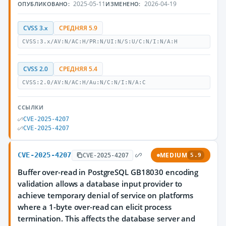
2025-05-11
2026-04-19
ОПУБЛИКОВАНО:
ИЗМЕНЕНО:
CVSS 3.x
СРЕДНЯЯ 5.9
CVSS:3.x/AV:N/AC:H/PR:N/UI:N/S:U/C:N/I:N/A:H
CVSS 2.0
СРЕДНЯЯ 5.4
CVSS:2.0/AV:N/AC:H/Au:N/C:N/I:N/A:C
ССЫЛКИ
CVE-2025-4207
CVE-2025-4207
CVE-2025-4207
MEDIUM
CVE-2025-4207
5.9
Buffer over-read in PostgreSQL GB18030 encoding
validation allows a database input provider to
achieve temporary denial of service on platforms
where a 1-byte over-read can elicit process
termination. This affects the database server and