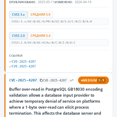
2025-05-11
2026-04-19
ОПУБЛИКОВАНО:
ИЗМЕНЕНО:
CVSS 3.x
СРЕДНЯЯ 5.9
CVSS:3.x/AV:N/AC:H/PR:N/UI:N/S:U/C:N/I:N/A:H
CVSS 2.0
СРЕДНЯЯ 5.4
CVSS:2.0/AV:N/AC:H/Au:N/C:N/I:N/A:C
ССЫЛКИ
CVE-2025-4207
CVE-2025-4207
CVE-2025-4207
MEDIUM
CVE-2025-4207
5.9
Buffer over-read in PostgreSQL GB18030 encoding
validation allows a database input provider to
achieve temporary denial of service on platforms
where a 1-byte over-read can elicit process
termination. This affects the database server and