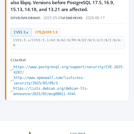
also libpq. Versions before PostgreSQL 17.5, 16.9,
15.13, 14.18, and 13.21 are affected.
2025-05-08
2026-06-17
ОПУБЛИКОВАНО:
ИЗМЕНЕНО:
CVSS 3.x
СРЕДНЯЯ 5.9
CVSS:3.x/CVSS:3.1/AV:N/AC:H/PR:N/UI:N/S:U/C:N/I:N/A:
H
ССЫЛКИ
https://www.postgresql.org/support/security/CVE-2025-
4207/
http://www.openwall.com/lists/oss-
security/2025/05/09/3
https://lists.debian.org/debian-lts-
announce/2025/05/msg00011.html
ССЫЛКИ