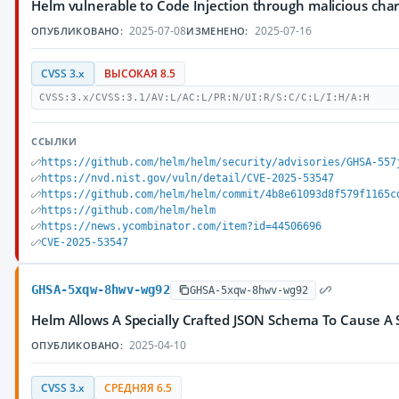
Helm vulnerable to Code Injection through malicious cha
2025-07-08
2025-07-16
ОПУБЛИКОВАНО:
ИЗМЕНЕНО:
CVSS 3.x
ВЫСОКАЯ 8.5
CVSS:3.x/CVSS:3.1/AV:L/AC:L/PR:N/UI:R/S:C/C:L/I:H/A:H
ССЫЛКИ
https://github.com/helm/helm/security/advisories/GHSA-557
https://nvd.nist.gov/vuln/detail/CVE-2025-53547
https://github.com/helm/helm/commit/4b8e61093d8f579f1165c
https://github.com/helm/helm
https://news.ycombinator.com/item?id=44506696
CVE-2025-53547
GHSA-5xqw-8hwv-wg92
GHSA-5xqw-8hwv-wg92
Helm Allows A Specially Crafted JSON Schema To Cause A 
2025-04-10
ОПУБЛИКОВАНО:
CVSS 3.x
СРЕДНЯЯ 6.5