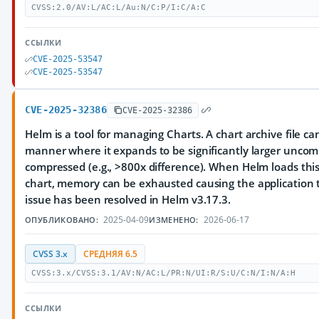
CVSS:2.0/AV:L/AC:L/Au:N/C:P/I:C/A:C
ССЫЛКИ
CVE-2025-53547
CVE-2025-53547
CVE-2025-32386
CVE-2025-32386
Helm is a tool for managing Charts. A chart archive file ca
manner where it expands to be significantly larger unco
compressed (e.g., >800x difference). When Helm loads this 
chart, memory can be exhausted causing the application t
issue has been resolved in Helm v3.17.3.
2025-04-09
2026-06-17
ОПУБЛИКОВАНО:
ИЗМЕНЕНО:
CVSS 3.x
СРЕДНЯЯ 6.5
CVSS:3.x/CVSS:3.1/AV:N/AC:L/PR:N/UI:R/S:U/C:N/I:N/A:H
ССЫЛКИ