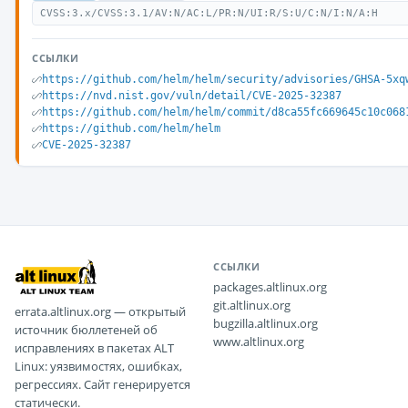
CVSS:3.x/CVSS:3.1/AV:N/AC:L/PR:N/UI:R/S:U/C:N/I:N/A:H
ССЫЛКИ
https://github.com/helm/helm/security/advisories/GHSA-5xq
https://nvd.nist.gov/vuln/detail/CVE-2025-32387
https://github.com/helm/helm/commit/d8ca55fc669645c10c068
https://github.com/helm/helm
CVE-2025-32387
ССЫЛКИ
packages.altlinux.org
git.altlinux.org
errata.altlinux.org — открытый
bugzilla.altlinux.org
источник бюллетеней об
www.altlinux.org
исправлениях в пакетах ALT
Linux: уязвимостях, ошибках,
регрессиях. Сайт генерируется
статически.