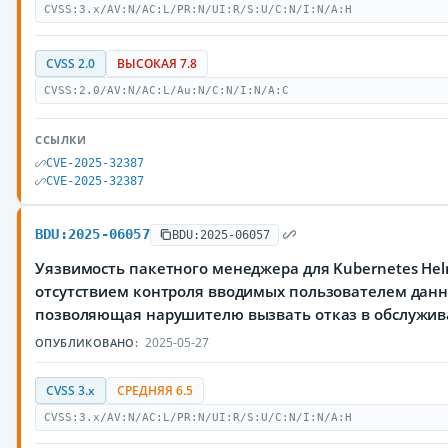
CVSS:3.x/AV:N/AC:L/PR:N/UI:R/S:U/C:N/I:N/A:H
CVSS 2.0
ВЫСОКАЯ 7.8
CVSS:2.0/AV:N/AC:L/Au:N/C:N/I:N/A:C
ССЫЛКИ
CVE-2025-32387
CVE-2025-32387
BDU:2025-06057
BDU:2025-06057
Уязвимость пакетного менеджера для Kubernetes Hel
отсутствием контроля вводимых пользователем данн
позволяющая нарушителю вызвать отказ в обслужи
2025-05-27
ОПУБЛИКОВАНО:
CVSS 3.x
СРЕДНЯЯ 6.5
CVSS:3.x/AV:N/AC:L/PR:N/UI:R/S:U/C:N/I:N/A:H