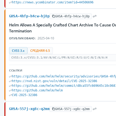
https://news.ycombinator.com/item?id=44506696
GHSA-4hfp-h4cw-hj8p
GHSA-4hfp-h4cw-hj8p
Helm Allows A Specially Crafted Chart Archive To Cause 
Termination
2025-04-10
ОПУБЛИКОВАНО:
CVSS 3.x
СРЕДНЯЯ 6.5
CVSS:3.x/CVSS:3.1/AV:N/AC:L/PR:N/UI:R/S:U/C:N/I:N/A:H
ССЫЛКИ
https://github.com/helm/helm/security/advisories/GHSA-4hf
https://nvd.nist.gov/vuln/detail/CVE-2025-32386
https://github.com/helm/helm/commit/d8ca55fc669645c10c068
https://github.com/helm/helm
CVE-2025-32386
GHSA-557j-xg8c-q2mm
GHSA-557j-xg8c-q2mm