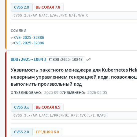
CVSS 2.0
ВЫСОКАЯ 7.8
CVSS:2.0/AV:N/AC:L/Au:N/C:N/I:N/A:C
ССЫЛКИ
CVE-2025-32386
CVE-2025-32386
BDU:2025-10843
BDU:2025-10843
Уязвимость пакетного менеджера для Kubernetes Hel
неверным управлением генерацией кода, позволяю
выполнить произвольный код
2025-09-07
2026-05-05
ОПУБЛИКОВАНО:
ИЗМЕНЕНО:
CVSS 3.x
ВЫСОКАЯ 8.5
CVSS:3.x/AV:L/AC:L/PR:N/UI:R/S:C/C:L/I:H/A:H
CVSS 2.0
СРЕДНЯЯ 6.8