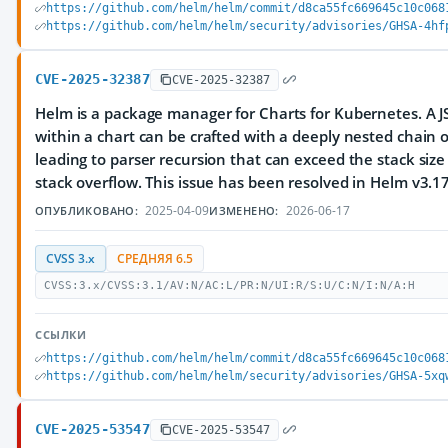
https://github.com/helm/helm/commit/d8ca55fc669645c10c068
https://github.com/helm/helm/security/advisories/GHSA-4hf
CVE-2025-32387
CVE-2025-32387
Helm is a package manager for Charts for Kubernetes. A 
within a chart can be crafted with a deeply nested chain o
leading to parser recursion that can exceed the stack size 
stack overflow. This issue has been resolved in Helm v3.17
2025-04-09
2026-06-17
ОПУБЛИКОВАНО:
ИЗМЕНЕНО:
CVSS 3.x
СРЕДНЯЯ 6.5
CVSS:3.x/CVSS:3.1/AV:N/AC:L/PR:N/UI:R/S:U/C:N/I:N/A:H
ССЫЛКИ
https://github.com/helm/helm/commit/d8ca55fc669645c10c068
https://github.com/helm/helm/security/advisories/GHSA-5xq
CVE-2025-53547
CVE-2025-53547