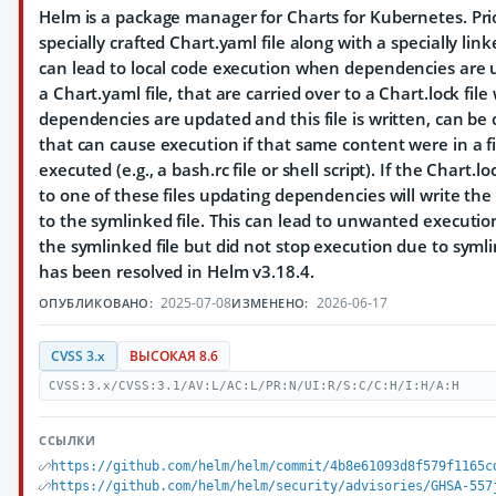
Helm is a package manager for Charts for Kubernetes. Prio
specially crafted Chart.yaml file along with a specially link
can lead to local code execution when dependencies are u
a Chart.yaml file, that are carried over to a Chart.lock fil
dependencies are updated and this file is written, can be 
that can cause execution if that same content were in a fil
executed (e.g., a bash.rc file or shell script). If the Chart.lo
to one of these files updating dependencies will write the 
to the symlinked file. This can lead to unwanted executio
the symlinked file but did not stop execution due to symli
has been resolved in Helm v3.18.4.
2025-07-08
2026-06-17
ОПУБЛИКОВАНО:
ИЗМЕНЕНО:
CVSS 3.x
ВЫСОКАЯ 8.6
CVSS:3.x/CVSS:3.1/AV:L/AC:L/PR:N/UI:R/S:C/C:H/I:H/A:H
ССЫЛКИ
https://github.com/helm/helm/commit/4b8e61093d8f579f1165c
https://github.com/helm/helm/security/advisories/GHSA-557