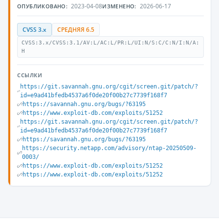
2023-04-08
2026-06-17
ОПУБЛИКОВАНО:
ИЗМЕНЕНО:
CVSS 3.x
СРЕДНЯЯ 6.5
CVSS:3.x/CVSS:3.1/AV:L/AC:L/PR:L/UI:N/S:C/C:N/I:N/A:
H
ССЫЛКИ
https://git.savannah.gnu.org/cgit/screen.git/patch/?
id=e9ad41bfedb4537a6f0de20f00b27c7739f168f7
https://savannah.gnu.org/bugs/?63195
https://www.exploit-db.com/exploits/51252
https://git.savannah.gnu.org/cgit/screen.git/patch/?
id=e9ad41bfedb4537a6f0de20f00b27c7739f168f7
https://savannah.gnu.org/bugs/?63195
https://security.netapp.com/advisory/ntap-20250509-
0003/
https://www.exploit-db.com/exploits/51252
https://www.exploit-db.com/exploits/51252