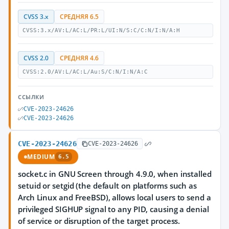
CVSS 3.x
СРЕДНЯЯ 6.5
CVSS:3.x/AV:L/AC:L/PR:L/UI:N/S:C/C:N/I:N/A:H
CVSS 2.0
СРЕДНЯЯ 4.6
CVSS:2.0/AV:L/AC:L/Au:S/C:N/I:N/A:C
ССЫЛКИ
CVE-2023-24626
CVE-2023-24626
CVE-2023-24626
CVE-2023-24626
MEDIUM
6.5
socket.c in GNU Screen through 4.9.0, when installed
setuid or setgid (the default on platforms such as
Arch Linux and FreeBSD), allows local users to send a
privileged SIGHUP signal to any PID, causing a denial
of service or disruption of the target process.