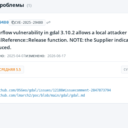
проблемы
(1)
9480
CVE-2025-29480
flow vulnerability in gdal 3.10.2 allows a local attacker 
Reference::Release function. NOTE: the Supplier indicat
uced.
2025-04-07
2026-06-17
НО:
ИЗМЕНЕНО:
СРЕДНЯЯ 5.5
CV
thub.com/OSGeo/gdal/issues/12188#issuecomment-2847873794
thub.com/lmarch2/poc/blob/main/gdal/gdal.md