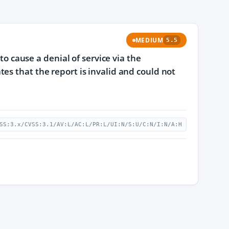
MEDIUM
5.5
to cause a denial of service via the
es that the report is invalid and could not
SS:3.x/CVSS:3.1/AV:L/AC:L/PR:L/UI:N/S:U/C:N/I:N/A:H