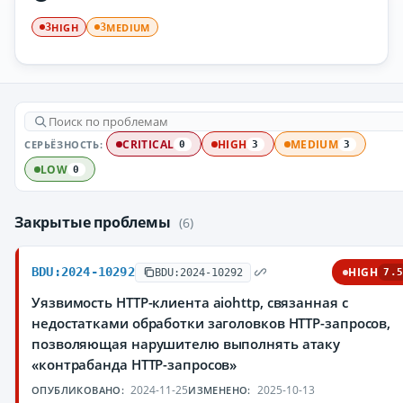
HIGH
MEDIUM
3
3
СЕРЬЁЗНОСТЬ:
CRITICAL
HIGH
MEDIUM
0
3
3
LOW
0
Закрытые проблемы
(6)
BDU:2024-10292
HIGH
BDU:2024-10292
7.5
Уязвимость HTTP-клиента aiohttp, связанная с
недостатками обработки заголовков HTTP-запросов,
позволяющая нарушителю выполнять атаку
«контрабанда HTTP-запросов»
2024-11-25
2025-10-13
ОПУБЛИКОВАНО:
ИЗМЕНЕНО: