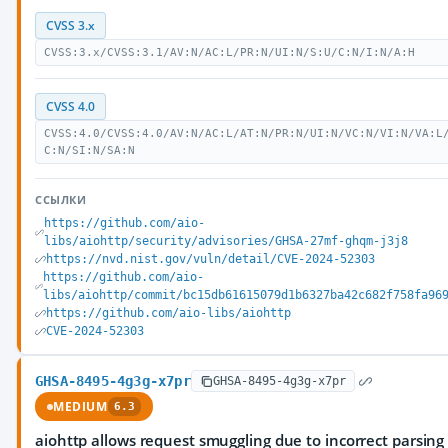
CVSS 3.x
CVSS:3.x/CVSS:3.1/AV:N/AC:L/PR:N/UI:N/S:U/C:N/I:N/A:H
CVSS 4.0
CVSS:4.0/CVSS:4.0/AV:N/AC:L/AT:N/PR:N/UI:N/VC:N/VI:N/VA:L
C:N/SI:N/SA:N
ССЫЛКИ
https://github.com/aio-
libs/aiohttp/security/advisories/GHSA-27mf-ghqm-j3j8
https://nvd.nist.gov/vuln/detail/CVE-2024-52303
https://github.com/aio-
libs/aiohttp/commit/bc15db61615079d1b6327ba42c682f758fa96
https://github.com/aio-libs/aiohttp
CVE-2024-52303
GHSA-8495-4g3g-x7pr
GHSA-8495-4g3g-x7pr
MEDIUM
6.3
aiohttp allows request smuggling due to incorrect parsing 