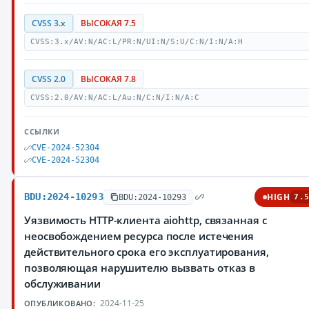
CVSS 3.x
ВЫСОКАЯ 7.5
CVSS:3.x/AV:N/AC:L/PR:N/UI:N/S:U/C:N/I:N/A:H
CVSS 2.0
ВЫСОКАЯ 7.8
CVSS:2.0/AV:N/AC:L/Au:N/C:N/I:N/A:C
ССЫЛКИ
CVE-2024-52304
CVE-2024-52304
BDU:2024-10293
HIGH
BDU:2024-10293
7.5
Уязвимость HTTP-клиента aiohttp, связанная с
неосвобождением ресурса после истечения
действительного срока его эксплуатирования,
позволяющая нарушителю вызвать отказ в
обслуживании
2024-11-25
ОПУБЛИКОВАНО: