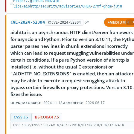
https://github.com/aio-
libs/aiohttp/security/advisories/GHSA-27mf-ghqm-j3j8
CVE-2024-52304
MEDIUM
CVE-2024-52304
6.3
aiohttp is an asynchronous HTTP client/server framework
for asyncio and Python. Prior to version 3.10.11, the Pyth
parser parses newlines in chunk extensions incorrectly
which can lead to request smuggling vulnerabilities unde
certain conditions. If a pure Python version of aiohttp is
installed (i.e. without the usual C extensions) or
`AIOHTTP_NO_EXTENSIONS` is enabled, then an attacker
may be able to execute a request smuggling attack to
bypass certain firewalls or proxy protections. Version 3.10
fixes the issue.
2024-11-18
2026-06-17
ОПУБЛИКОВАНО:
ИЗМЕНЕНО:
CVSS 3.x
ВЫСОКАЯ 7.5
CVSS:3.x/CVSS:3.1/AV:N/AC:L/PR:N/UI:N/S:U/C:N/I:H/A:N