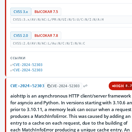
CVSS 3.x
ВЫСОКАЯ 7.5
CVSS:3.x/AV:N/AC:L/PR:N/UI:N/S:U/C:N/I:N/A:H
CVSS 2.0
ВЫСОКАЯ 7.8
CVSS:2.0/AV:N/AC:L/Au:N/C:N/I:N/A:C
ССЫЛКИ
CVE-2024-52303
CVE-2024-52303
CVE-2024-52303
HIGH
CVE-2024-52303
8.7
aiohttp is an asynchronous HTTP client/server framework
for asyncio and Python. In versions starting with 3.10.6 a
prior to 3.10.11, a memory leak can occur when a request
produces a MatchInfoError. This was caused by adding an
entry to a cache on each request, due to the building of
each MatchInfoError producing a unique cache entry. An