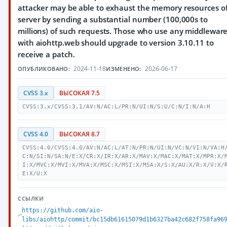
attacker may be able to exhaust the memory resources of
server by sending a substantial number (100,000s to
millions) of such requests. Those who use any middlewar
with aiohttp.web should upgrade to version 3.10.11 to
receive a patch.
2024-11-18
2026-06-17
ОПУБЛИКОВАНО:
ИЗМЕНЕНО:
CVSS 3.x
ВЫСОКАЯ 7.5
CVSS:3.x/CVSS:3.1/AV:N/AC:L/PR:N/UI:N/S:U/C:N/I:N/A:H
CVSS 4.0
ВЫСОКАЯ 8.7
CVSS:4.0/CVSS:4.0/AV:N/AC:L/AT:N/PR:N/UI:N/VC:N/VI:N/VA:H
C:N/SI:N/SA:N/E:X/CR:X/IR:X/AR:X/MAV:X/MAC:X/MAT:X/MPR:X/
I:X/MVC:X/MVI:X/MVA:X/MSC:X/MSI:X/MSA:X/S:X/AU:X/R:X/V:X/
E:X/U:X
ССЫЛКИ
https://github.com/aio-
libs/aiohttp/commit/bc15db61615079d1b6327ba42c682f758fa96