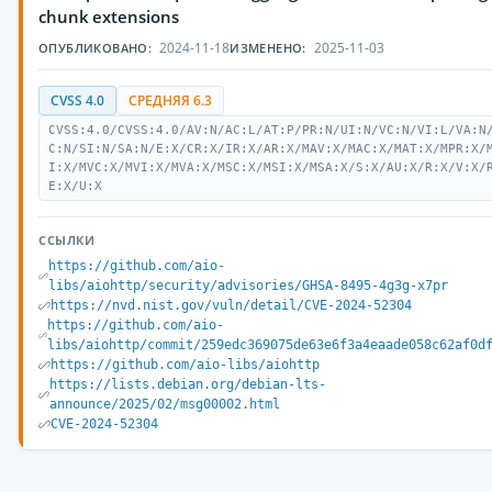
chunk extensions
2024-11-18
2025-11-03
ОПУБЛИКОВАНО:
ИЗМЕНЕНО:
CVSS 4.0
СРЕДНЯЯ 6.3
CVSS:4.0/CVSS:4.0/AV:N/AC:L/AT:P/PR:N/UI:N/VC:N/VI:L/VA:N
C:N/SI:N/SA:N/E:X/CR:X/IR:X/AR:X/MAV:X/MAC:X/MAT:X/MPR:X/
I:X/MVC:X/MVI:X/MVA:X/MSC:X/MSI:X/MSA:X/S:X/AU:X/R:X/V:X/
E:X/U:X
ССЫЛКИ
https://github.com/aio-
libs/aiohttp/security/advisories/GHSA-8495-4g3g-x7pr
https://nvd.nist.gov/vuln/detail/CVE-2024-52304
https://github.com/aio-
libs/aiohttp/commit/259edc369075de63e6f3a4eaade058c62af0d
https://github.com/aio-libs/aiohttp
https://lists.debian.org/debian-lts-
announce/2025/02/msg00002.html
CVE-2024-52304