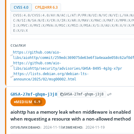
CVSS 4.0
СРЕДНЯЯ 6.3
CVSS:4.0/CVSS:4.0/AV:N/AC:L/AT:P/PR:N/UI:N/VC:N/VI:L/VA:N
C:N/SI:N/SA:N/E:X/CR:X/IR:X/AR:X/MAV:X/MAC:X/MAT:X/MPR:X/
I:X/MVC:X/MVI:X/MVA:X/MSC:X/MSI:X/MSA:X/S:X/AU:X/R:X/V:X/
E:X/U:X
ССЫЛКИ
https://github.com/aio-
libs/aiohttp/commit/259edc369075de63e6f3a4eaade058c62af0d
https://github.com/aio-
libs/aiohttp/security/advisories/GHSA-8495-4g3g-x7pr
https://lists.debian.org/debian-lts-
announce/2025/02/msg00002.html
GHSA-27mf-ghqm-j3j8
GHSA-27mf-ghqm-j3j8
MEDIUM
6.9
aiohttp has a memory leak when middleware is enabled
when requesting a resource with a non-allowed method
2024-11-18
2024-11-19
ОПУБЛИКОВАНО:
ИЗМЕНЕНО: