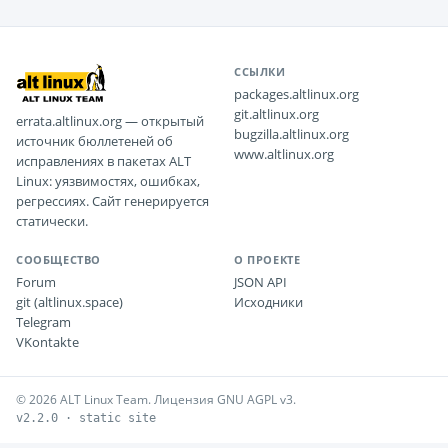
ССЫЛКИ
packages.altlinux.org
git.altlinux.org
errata.altlinux.org — открытый
bugzilla.altlinux.org
источник бюллетеней об
www.altlinux.org
исправлениях в пакетах ALT
Linux: уязвимостях, ошибках,
регрессиях. Сайт генерируется
статически.
СООБЩЕСТВО
О ПРОЕКТЕ
Forum
JSON API
git (altlinux.space)
Исходники
Telegram
VKontakte
© 2026 ALT Linux Team. Лицензия GNU AGPL v3.
v2.2.0 · static site