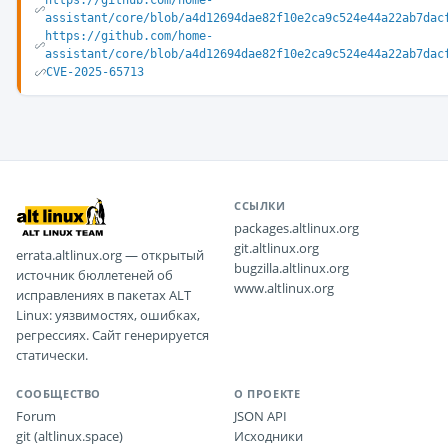
https://github.com/home-
assistant/core/blob/a4d12694dae82f10e2ca9c524e44a22ab7dac
https://github.com/home-
assistant/core/blob/a4d12694dae82f10e2ca9c524e44a22ab7dac
CVE-2025-65713
ССЫЛКИ
packages.altlinux.org
git.altlinux.org
errata.altlinux.org — открытый
bugzilla.altlinux.org
источник бюллетеней об
www.altlinux.org
исправлениях в пакетах ALT
Linux: уязвимостях, ошибках,
регрессиях. Сайт генерируется
статически.
СООБЩЕСТВО
О ПРОЕКТЕ
Forum
JSON API
git (altlinux.space)
Исходники