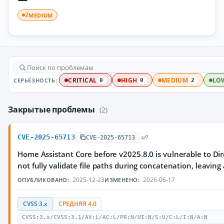
MEDIUM
2
СЕРЬЁЗНОСТЬ:
CRITICAL
HIGH
MEDIUM
LO
0
0
2
Закрытые проблемы
(2)
CVE-2025-65713
CVE-2025-65713
Home Assistant Core before v2025.8.0 is vulnerable to Di
not fully validate file paths during concatenation, leaving 
2025-12-23
2026-06-17
ОПУБЛИКОВАНО:
ИЗМЕНЕНО:
CVSS 3.x
СРЕДНЯЯ 4.0
CVSS:3.x/CVSS:3.1/AV:L/AC:L/PR:N/UI:N/S:U/C:L/I:N/A:N