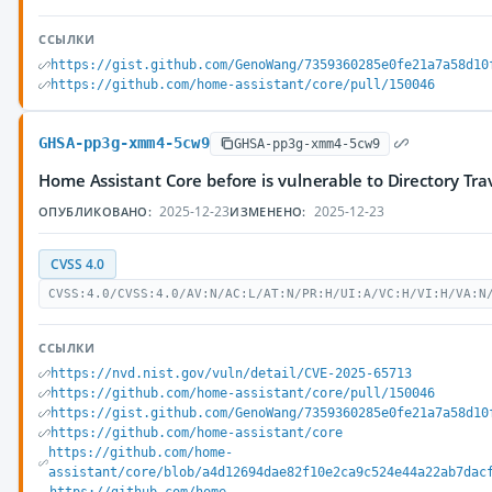
ССЫЛКИ
https://gist.github.com/GenoWang/7359360285e0fe21a7a58d10
https://github.com/home-assistant/core/pull/150046
GHSA-pp3g-xmm4-5cw9
GHSA-pp3g-xmm4-5cw9
Home Assistant Core before is vulnerable to Directory Tra
2025-12-23
2025-12-23
ОПУБЛИКОВАНО:
ИЗМЕНЕНО:
CVSS 4.0
CVSS:4.0/CVSS:4.0/AV:N/AC:L/AT:N/PR:H/UI:A/VC:H/VI:H/VA:N
ССЫЛКИ
https://nvd.nist.gov/vuln/detail/CVE-2025-65713
https://github.com/home-assistant/core/pull/150046
https://gist.github.com/GenoWang/7359360285e0fe21a7a58d10
https://github.com/home-assistant/core
https://github.com/home-
assistant/core/blob/a4d12694dae82f10e2ca9c524e44a22ab7dac