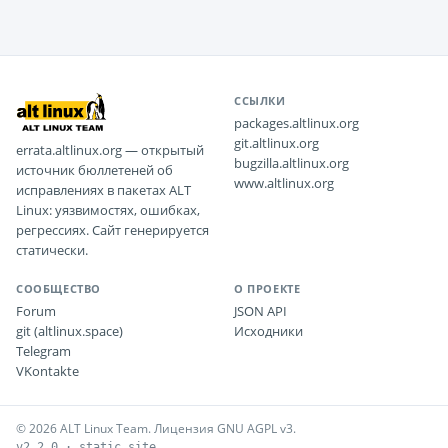
ССЫЛКИ
packages.altlinux.org
git.altlinux.org
errata.altlinux.org — открытый
bugzilla.altlinux.org
источник бюллетеней об
www.altlinux.org
исправлениях в пакетах ALT
Linux: уязвимостях, ошибках,
регрессиях. Сайт генерируется
статически.
СООБЩЕСТВО
О ПРОЕКТЕ
Forum
JSON API
git (altlinux.space)
Исходники
Telegram
VKontakte
© 2026 ALT Linux Team. Лицензия GNU AGPL v3.
v2.2.0 · static site