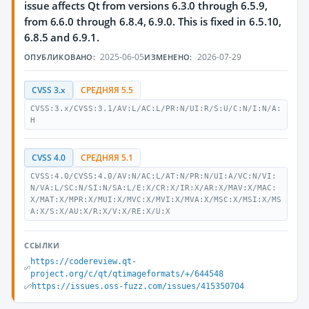
issue affects Qt from versions 6.3.0 through 6.5.9,
from 6.6.0 through 6.8.4, 6.9.0. This is fixed in 6.5.10,
6.8.5 and 6.9.1.
2025-06-05
2026-07-29
ОПУБЛИКОВАНО:
ИЗМЕНЕНО:
CVSS 3.x
СРЕДНЯЯ 5.5
CVSS:3.x/CVSS:3.1/AV:L/AC:L/PR:N/UI:R/S:U/C:N/I:N/A:
H
CVSS 4.0
СРЕДНЯЯ 5.1
CVSS:4.0/CVSS:4.0/AV:N/AC:L/AT:N/PR:N/UI:A/VC:N/VI:
N/VA:L/SC:N/SI:N/SA:L/E:X/CR:X/IR:X/AR:X/MAV:X/MAC:
X/MAT:X/MPR:X/MUI:X/MVC:X/MVI:X/MVA:X/MSC:X/MSI:X/MS
A:X/S:X/AU:X/R:X/V:X/RE:X/U:X
ССЫЛКИ
https://codereview.qt-
project.org/c/qt/qtimageformats/+/644548
https://issues.oss-fuzz.com/issues/415350704