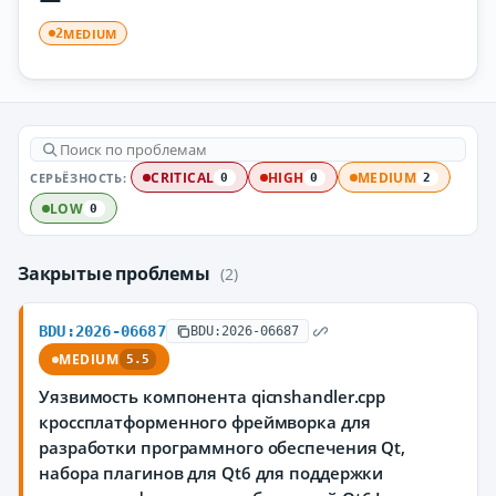
MEDIUM
2
СЕРЬЁЗНОСТЬ:
CRITICAL
HIGH
MEDIUM
0
0
2
LOW
0
Закрытые проблемы
(2)
BDU:2026-06687
BDU:2026-06687
MEDIUM
5.5
Уязвимость компонента qicnshandler.cpp
кроссплатформенного фреймворка для
разработки программного обеспечения Qt,
набора плагинов для Qt6 для поддержки