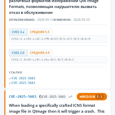
различных форматов изображений Qt6 Image
Formats, позволяющая нарушителю вызвать
отказ в обслуживании
2026-05-12
2026-05-25
ОПУБЛИКОВАНО:
ИЗМЕНЕНО:
CVSS 3.x
СРЕДНЯЯ 5.5
CVSS:3.x/AV:L/AC:L/PR:N/UI:R/S:U/C:N/I:N/A:H
CVSS 2.0
СРЕДНЯЯ 4.9
CVSS:2.0/AV:L/AC:L/Au:N/C:N/I:N/A:C
ССЫЛКИ
CVE-2025-5683
CVE-2025-5683
CVE-2025-5683
MEDIUM
CVE-2025-5683
5.1
When loading a specifically crafted ICNS format
image file in QImage then it will trigger a crash. This