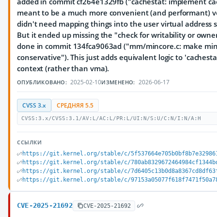
added in commit cf264e1329fb ("cachestat: implement cach
meant to be a much more convenient (and performant) ve
didn't need mapping things into the user virtual address s
But it ended up missing the "check for writability or owner
done in commit 134fca9063ad ("mm/mincore.c: make min
conservative"). This just adds equivalent logic to 'cachestat
context (rather than vma).
2025-02-10
2026-06-17
ОПУБЛИКОВАНО:
ИЗМЕНЕНО:
CVSS 3.x
СРЕДНЯЯ 5.5
CVSS:3.x/CVSS:3.1/AV:L/AC:L/PR:L/UI:N/S:U/C:N/I:N/A:H
ССЫЛКИ
https://git.kernel.org/stable/c/5f537664e705b0bf8b7e32986
https://git.kernel.org/stable/c/780ab8329672464984cf1344b
https://git.kernel.org/stable/c/7d6405c13b0d8a8367cd8df63
https://git.kernel.org/stable/c/97153a05077f618f7471f50a7
CVE-2025-21692
CVE-2025-21692