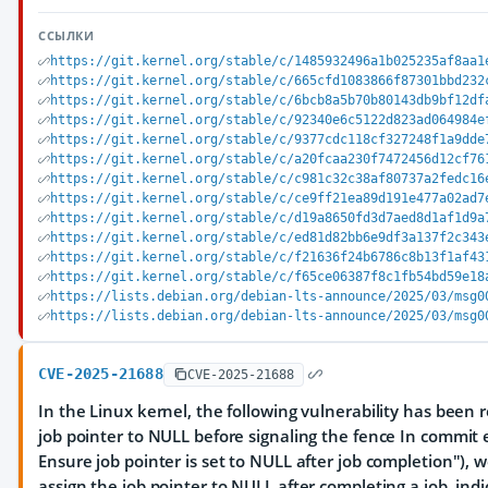
ССЫЛКИ
https://git.kernel.org/stable/c/1485932496a1b025235af8aa1
https://git.kernel.org/stable/c/665cfd1083866f87301bbd232
https://git.kernel.org/stable/c/6bcb8a5b70b80143db9bf12df
https://git.kernel.org/stable/c/92340e6c5122d823ad064984e
https://git.kernel.org/stable/c/9377cdc118cf327248f1a9dde
https://git.kernel.org/stable/c/a20fcaa230f7472456d12cf76
https://git.kernel.org/stable/c/c981c32c38af80737a2fedc16
https://git.kernel.org/stable/c/ce9ff21ea89d191e477a02ad7
https://git.kernel.org/stable/c/d19a8650fd3d7aed8d1af1d9a
https://git.kernel.org/stable/c/ed81d82bb6e9df3a137f2c343
https://git.kernel.org/stable/c/f21636f24b6786c8b13f1af43
https://git.kernel.org/stable/c/f65ce06387f8c1fb54bd59e18
https://lists.debian.org/debian-lts-announce/2025/03/msg0
https://lists.debian.org/debian-lts-announce/2025/03/msg0
CVE-2025-21688
CVE-2025-21688
In the Linux kernel, the following vulnerability has been 
job pointer to NULL before signaling the fence In commi
Ensure job pointer is set to NULL after job completion"), 
assign the job pointer to NULL after completing a job, indi