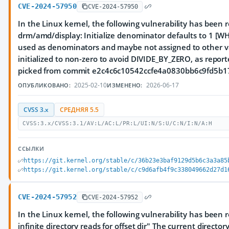
CVE-2024-57950
CVE-2024-57950
In the Linux kernel, the following vulnerability has been 
drm/amd/display: Initialize denominator defaults to 1 [W
used as denominators and maybe not assigned to other v
initialized to non-zero to avoid DIVIDE_BY_ZERO, as report
picked from commit e2c4c6c10542ccfe4a0830bb6c9fd5b
2025-02-10
2026-06-17
ОПУБЛИКОВАНО:
ИЗМЕНЕНО:
CVSS 3.x
СРЕДНЯЯ 5.5
CVSS:3.x/CVSS:3.1/AV:L/AC:L/PR:L/UI:N/S:U/C:N/I:N/A:H
ССЫЛКИ
https://git.kernel.org/stable/c/36b23e3baf9129d5b6c3a3a85
https://git.kernel.org/stable/c/c9d6afb4f9c338049662d27d1
CVE-2024-57952
CVE-2024-57952
In the Linux kernel, the following vulnerability has been re
infinite directory reads for offset dir" The current director