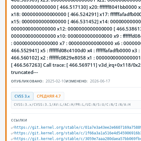
0000000000000000 [ 466.517130] x20: ffffff8041bb0000
x18: 0000000000000000 [ 466.524291] x17: ffffffafadfb000
x15: 0000000000000000 [ 466.531452] x14: 00000000000
0000000000000000 x12: 0000000000000000 [ 466.538613
0000000000000000 x10: 0000000000000000 x9 : ffffffd08
: 0000000000000000 x7 : 0000000000000000 x6 : 00000
466.552941] x5 : ffffffd08c4100d0 x4 : ffffffafadfb0000 x3 : 
466.560102] x2 : ffffffc0829e8058 x1 : 000000000000000
[ 466.567263] Call trace: [ 466.569711] v3d_irq+0x118/0x2e0
truncated---
2025-02-10
2026-06-17
ОПУБЛИКОВАНО:
ИЗМЕНЕНО:
CVSS 3.x
СРЕДНЯЯ 4.7
CVSS:3.x/CVSS:3.1/AV:L/AC:H/PR:L/UI:N/S:U/C:N/I:N/A:H
ССЫЛКИ
https://git.kernel.org/stable/c/01a7e3a43ee2e6607169a7588
https://git.kernel.org/stable/c/1f66a3a1a516e4d545906916b
https://git.kernel.org/stable/c/3059e7aaa280daea57bb069fb