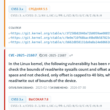
CVSS 3.x
СРЕДНЯЯ 5.5
CVSS:3.x/CVSS:3.1/AV:L/AC:L/PR:L/UI:N/S:U/C:N/I:N/A:H
ССЫЛКИ
https://git.kernel.org/stable/c/3f250b82040a72b0059ae0085
https://git.kernel.org/stable/c/9e9e710f68bac49bd9b587823
https://git.kernel.org/stable/c/b662d858131da9a8a14e68661
CVE-2025-21687
CVE-2025-21687
In the Linux kernel, the following vulnerability has been r
check the bounds of read/write syscalls count and offset 
space and not checked, only offset is capped to 40 bits, w
read/write out of bounds of the device.
2025-02-10
2026-07-30
ОПУБЛИКОВАНО:
ИЗМЕНЕНО:
CVSS 3.x
ВЫСОКАЯ 7.8
CVSS:3.x/CVSS:3.1/AV:L/AC:L/PR:L/UI:N/S:U/C:H/I:H/A:H