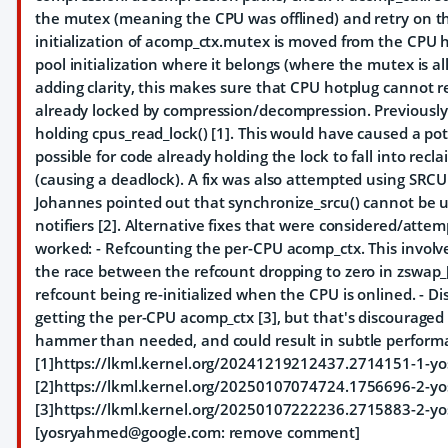
the mutex (meaning the CPU was offlined) and retry on 
initialization of acomp_ctx.mutex is moved from the CPU h
pool initialization where it belongs (where the mutex is al
adding clarity, this makes sure that CPU hotplug cannot re
already locked by compression/decompression. Previously
holding cpus_read_lock() [1]. This would have caused a pote
possible for code already holding the lock to fall into rec
(causing a deadlock). A fix was also attempted using SRCU
Johannes pointed out that synchronize_srcu() cannot be 
notifiers [2]. Alternative fixes that were considered/att
worked: - Refcounting the per-CPU acomp_ctx. This involv
the race between the refcount dropping to zero in zswap
refcount being re-initialized when the CPU is onlined. - D
getting the per-CPU acomp_ctx [3], but that's discouraged
hammer than needed, and could result in subtle performa
[1]https://lkml.kernel.org/20241219212437.2714151-1-
[2]https://lkml.kernel.org/20250107074724.1756696-2-
[3]https://lkml.kernel.org/20250107222236.2715883-2-
[yosryahmed@google.com: remove comment]