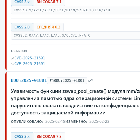
CVSS 3.x
ВЫСОКАЯ 7.1
CVSS:3.x/AV:L/AC:L/PR:L/UI:N/S:U/C:H/I:N/A:H
CVSS 2.0
СРЕДНЯЯ 6.2
CVSS:2.0/AV:L/AC:L/Au:S/C:C/I:N/A:C
ССЫЛКИ
CVE-2025-21691
CVE-2025-21691
BDU:2025-01801
BDU:2025-01801
Уязвимость функции zswap_pool_create() модуля mm/z
управления памятью ядра операционной системы Li
нарушителю оказать воздействие на конфиденциальн
доступность защищаемой информации
2025-02-18
2025-02-23
ОПУБЛИКОВАНО:
ИЗМЕНЕНО:
CVSS 3.x
ВЫСОКАЯ 7.8