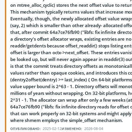
on mtree_alloc_cyclic) stores the next offset value to retur
This mechanism typically returns values that increase mo
Eventually, though, the newly allocated offset value wra
(say, 2) which is smaller than other already- allocated off
that, after commit 64a7ce76fb90 ("libfs: fix infinite directory
a directory's offset allocator wraps, existing entries are no
readdir/getdents because offset_readdir() stops listing ent
offset is larger than octx->next_offset. These entries vanis
be looked up, but will never again appear in readdir(3) ou
is that the commit treats directory offsets as monotonical
values rather than opaque cookies, and introduces this co
(dentry2offset(dentry) >= last_index) { On 64-bit platforms,
value upper bound is 2^63 - 1. Directory offsets will monot
millions of years without wrapping. On 32-bit platforms,
2^31 - 1. The allocator can wrap after only a few weeks (a
64a7ce76fb90 ("libfs: fix infinite directory reads for offset d
that can work properly on 32-bit systems and might apply
where shmem employs the simple_offset mechanism.
2025-02-12
2026-08-04
ОПУБЛИКОВАНО:
ИЗМЕНЕНО: