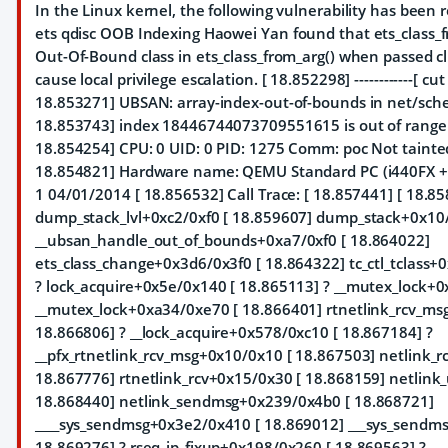
In the Linux kernel, the following vulnerability has been r
ets qdisc OOB Indexing Haowei Yan
found that ets_class_
Out-Of-Bound class in ets_class_from_arg() when passed cl
cause local privilege escalation. [ 18.852298] ------------[ cut he
18.853271] UBSAN: array-index-out-of-bounds in net/sched
18.853743] index 18446744073709551615 is out of range for
18.854254] CPU: 0 UID: 0 PID: 1275 Comm: poc Not tainted
18.854821] Hardware name: QEMU Standard PC (i440FX + P
1 04/01/2014 [ 18.856532] Call Trace: [ 18.857441]
[ 18.8
dump_stack_lvl+0xc2/0xf0 [ 18.859607] dump_stack+0x10/
__ubsan_handle_out_of_bounds+0xa7/0xf0 [ 18.864022]
ets_class_change+0x3d6/0x3f0 [ 18.864322] tc_ctl_tclass+
? lock_acquire+0x5e/0x140 [ 18.865113] ? __mutex_lock+0
__mutex_lock+0xa34/0xe70 [ 18.866401] rtnetlink_rcv_ms
18.866806] ? __lock_acquire+0x578/0xc10 [ 18.867184] ?
__pfx_rtnetlink_rcv_msg+0x10/0x10 [ 18.867503] netlink_
18.867776] rtnetlink_rcv+0x15/0x30 [ 18.868159] netlink
18.868440] netlink_sendmsg+0x239/0x4b0 [ 18.868721]
____sys_sendmsg+0x3e2/0x410 [ 18.869012] ___sys_sendm
18.869276] ? rseq_ip_fixup+0x198/0x260 [ 18.869563] ?