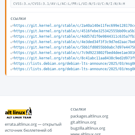
CVSS:3.x/CVSS:3.1/AV:L/AC:L/PR:L/UI:N/S:U/C:N/I:N/A:H
ССЫЛКИ
https://git.kernel.org/stable/c/2a40a140e11fec699e128170c
https://git.kernel.org/stable/c/4516febe325342555bb09ca5b
https://git.kernel.org/stable/c/4dd57d1f0e9844311c635a7fb
https://git.kernel.org/stable/c/4e3ded34f3f3c9d7ed2aac7be
https://git.kernel.org/stable/c/5bb1fd0855bb0abc7d97e4475
https://git.kernel.org/stable/c/7c9d9223802fbed4dee1ae301
https://git.kernel.org/stable/c/8c41abc11aa8438c9ed2d973f
https://lists.debian.org/debian-lts-announce/2025/03/msg0
https://lists.debian.org/debian-lts-announce/2025/03/msg0
ССЫЛКИ
packages.altlinux.org
git.altlinux.org
errata.altlinux.org — открытый
bugzilla.altlinux.org
источник бюллетеней об
www.altlinux.org