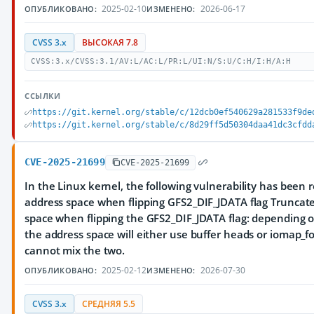
2025-02-10
2026-06-17
ОПУБЛИКОВАНО:
ИЗМЕНЕНО:
CVSS 3.x
ВЫСОКАЯ 7.8
CVSS:3.x/CVSS:3.1/AV:L/AC:L/PR:L/UI:N/S:U/C:H/I:H/A:H
ССЫЛКИ
https://git.kernel.org/stable/c/12dcb0ef540629a281533f9de
https://git.kernel.org/stable/c/8d29ff5d50304daa41dc3cfdd
CVE-2025-21699
CVE-2025-21699
In the Linux kernel, the following vulnerability has been r
address space when flipping GFS2_DIF_JDATA flag Truncate
space when flipping the GFS2_DIF_JDATA flag: depending on
the address space will either use buffer heads or iomap_fo
cannot mix the two.
2025-02-12
2026-07-30
ОПУБЛИКОВАНО:
ИЗМЕНЕНО:
CVSS 3.x
СРЕДНЯЯ 5.5