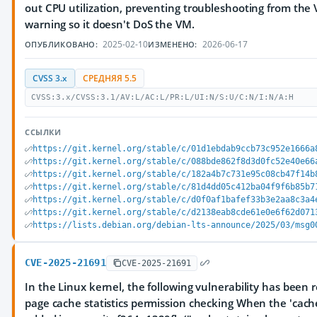
out CPU utilization, preventing troubleshooting from the 
warning so it doesn't DoS the VM.
2025-02-10
2026-06-17
ОПУБЛИКОВАНО:
ИЗМЕНЕНО:
CVSS 3.x
СРЕДНЯЯ 5.5
CVSS:3.x/CVSS:3.1/AV:L/AC:L/PR:L/UI:N/S:U/C:N/I:N/A:H
ССЫЛКИ
https://git.kernel.org/stable/c/01d1ebdab9ccb73c952e1666a
https://git.kernel.org/stable/c/088bde862f8d3d0fc52e40e66
https://git.kernel.org/stable/c/182a4b7c731e95c08cb47f14b
https://git.kernel.org/stable/c/81d4dd05c412ba04f9f6b85b7
https://git.kernel.org/stable/c/d0f0af1bafef33b3e2aa8c3a4
https://git.kernel.org/stable/c/d2138eab8cde61e0e6f62d071
https://lists.debian.org/debian-lts-announce/2025/03/msg0
CVE-2025-21691
CVE-2025-21691
In the Linux kernel, the following vulnerability has been r
page cache statistics permission checking When the 'cache