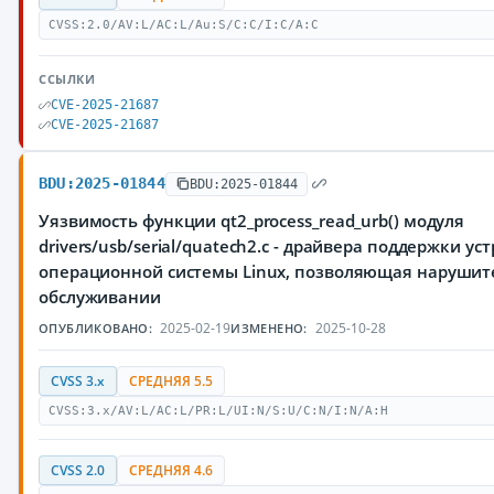
CVSS:2.0/AV:L/AC:L/Au:S/C:C/I:C/A:C
ССЫЛКИ
CVE-2025-21687
CVE-2025-21687
BDU:2025-01844
BDU:2025-01844
Уязвимость функции qt2_process_read_urb() модуля
drivers/usb/serial/quatech2.c - драйвера поддержки у
операционной системы Linux, позволяющая нарушите
обслуживании
2025-02-19
2025-10-28
ОПУБЛИКОВАНО:
ИЗМЕНЕНО:
CVSS 3.x
СРЕДНЯЯ 5.5
CVSS:3.x/AV:L/AC:L/PR:L/UI:N/S:U/C:N/I:N/A:H
CVSS 2.0
СРЕДНЯЯ 4.6