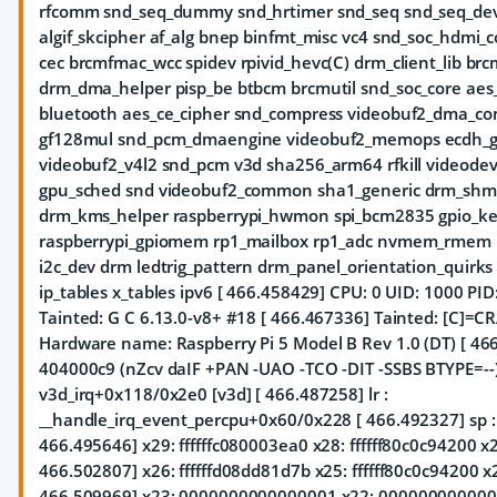
rfcomm snd_seq_dummy snd_hrtimer snd_seq snd_seq_devi
algif_skcipher af_alg bnep binfmt_misc vc4 snd_soc_hdmi_
cec brcmfmac_wcc spidev rpivid_hevc(C) drm_client_lib br
drm_dma_helper pisp_be btbcm brcmutil snd_soc_core a
bluetooth aes_ce_cipher snd_compress videobuf2_dma_con
gf128mul snd_pcm_dmaengine videobuf2_memops ecdh_ge
videobuf2_v4l2 snd_pcm v3d sha256_arm64 rfkill videodev
gpu_sched snd videobuf2_common sha1_generic drm_shm
drm_kms_helper raspberrypi_hwmon spi_bcm2835 gpio_key
raspberrypi_gpiomem rp1_mailbox rp1_adc nvmem_rmem u
i2c_dev drm ledtrig_pattern drm_panel_orientation_quirk
ip_tables x_tables ipv6 [ 466.458429] CPU: 0 UID: 1000 
Tainted: G C 6.13.0-v8+ #18 [ 466.467336] Tainted: [C]=C
Hardware name: Raspberry Pi 5 Model B Rev 1.0 (DT) [ 466
404000c9 (nZcv daIF +PAN -UAO -TCO -DIT -SSBS BTYPE=--) 
v3d_irq+0x118/0x2e0 [v3d] [ 466.487258] lr :
__handle_irq_event_percpu+0x60/0x228 [ 466.492327] sp : 
466.495646] x29: ffffffc080003ea0 x28: ffffff80c0c94200
466.502807] x26: ffffffd08dd81d7b x25: ffffff80c0c94200 x2
466.509969] x23: 0000000000000001 x22: 000000000000