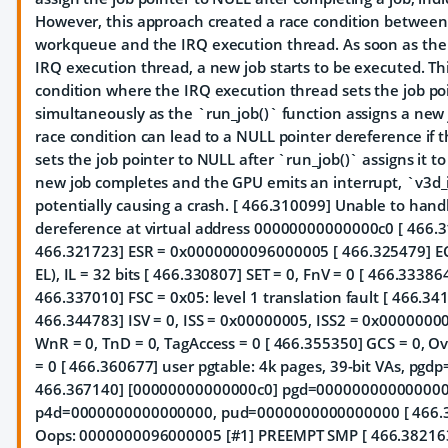
However, this approach created a race condition betwee
workqueue and the IRQ execution thread. As soon as the f
IRQ execution thread, a new job starts to be executed. Thi
condition where the IRQ execution thread sets the job po
simultaneously as the `run_job()` function assigns a new j
race condition can lead to a NULL pointer dereference if 
sets the job pointer to NULL after `run_job()` assigns it 
new job completes and the GPU emits an interrupt, `v3d_ir
potentially causing a crash. [ 466.310099] Unable to han
dereference at virtual address 00000000000000c0 [ 466.3
466.321723] ESR = 0x0000000096000005 [ 466.325479] EC
EL), IL = 32 bits [ 466.330807] SET = 0, FnV = 0 [ 466.33386
466.337010] FSC = 0x05: level 1 translation fault [ 466.341
466.344783] ISV = 0, ISS = 0x00000005, ISS2 = 0x00000000
WnR = 0, TnD = 0, TagAccess = 0 [ 466.355350] GCS = 0, Over
= 0 [ 466.360677] user pgtable: 4k pages, 39-bit VAs, p
466.367140] [00000000000000c0] pgd=000000000000000
p4d=0000000000000000, pud=0000000000000000 [ 466.375
Oops: 0000000096000005 [#1] PREEMPT SMP [ 466.382163]