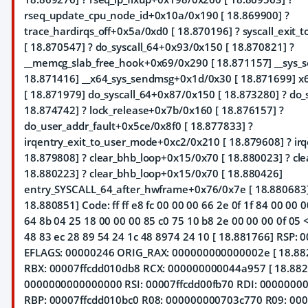
rseq_update_cpu_node_id+0x10a/0x190 [ 18.869900] ?
trace_hardirqs_off+0x5a/0xd0 [ 18.870196] ? syscall_exit
[ 18.870547] ? do_syscall_64+0x93/0x150 [ 18.870821] ?
__memcg_slab_free_hook+0x69/0x290 [ 18.871157] __sys_
18.871416] __x64_sys_sendmsg+0x1d/0x30 [ 18.871699] x
[ 18.871979] do_syscall_64+0x87/0x150 [ 18.873280] ? do_
18.874742] ? lock_release+0x7b/0x160 [ 18.876157] ?
do_user_addr_fault+0x5ce/0x8f0 [ 18.877833] ?
irqentry_exit_to_user_mode+0xc2/0x210 [ 18.879608] ? irq
18.879808] ? clear_bhb_loop+0x15/0x70 [ 18.880023] ? cl
18.880223] ? clear_bhb_loop+0x15/0x70 [ 18.880426]
entry_SYSCALL_64_after_hwframe+0x76/0x7e [ 18.880683]
18.880851] Code: ff ff e8 fc 00 00 00 66 2e 0f 1f 84 00 00 0
64 8b 04 25 18 00 00 00 85 c0 75 10 b8 2e 00 00 00 0f 05 <4
48 83 ec 28 89 54 24 1c 48 8974 24 10 [ 18.881766] RSP:
EFLAGS: 00000246 ORIG_RAX: 000000000000002e [ 18.882149
RBX: 00007ffcdd010db8 RCX: 000000000044a957 [ 18.882
0000000000000000 RSI: 00007ffcdd00fb70 RDI: 00000000
RBP: 00007ffcdd010bc0 R08: 000000000703c770 R09: 00