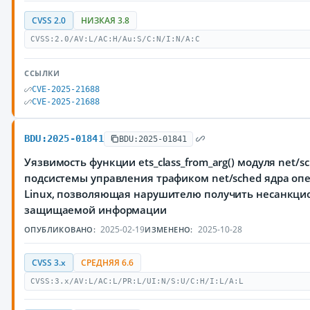
CVSS 2.0
НИЗКАЯ 3.8
CVSS:2.0/AV:L/AC:H/Au:S/C:N/I:N/A:C
ССЫЛКИ
CVE-2025-21688
CVE-2025-21688
BDU:2025-01841
BDU:2025-01841
Уязвимость функции ets_class_from_arg() модуля net/sc
подсистемы управления трафиком net/sched ядра оп
Linux, позволяющая нарушителю получить несанкци
защищаемой информации
2025-02-19
2025-10-28
ОПУБЛИКОВАНО:
ИЗМЕНЕНО:
CVSS 3.x
СРЕДНЯЯ 6.6
CVSS:3.x/AV:L/AC:L/PR:L/UI:N/S:U/C:H/I:L/A:L