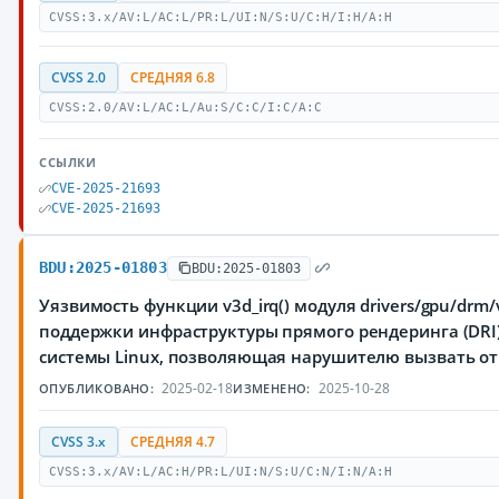
CVSS:3.x/AV:L/AC:L/PR:L/UI:N/S:U/C:H/I:H/A:H
CVSS 2.0
СРЕДНЯЯ 6.8
CVSS:2.0/AV:L/AC:L/Au:S/C:C/I:C/A:C
ССЫЛКИ
CVE-2025-21693
CVE-2025-21693
BDU:2025-01803
BDU:2025-01803
Уязвимость функции v3d_irq() модуля drivers/gpu/drm/v
поддержки инфраструктуры прямого рендеринга (DRI
системы Linux, позволяющая нарушителю вызвать от
2025-02-18
2025-10-28
ОПУБЛИКОВАНО:
ИЗМЕНЕНО:
CVSS 3.x
СРЕДНЯЯ 4.7
CVSS:3.x/AV:L/AC:H/PR:L/UI:N/S:U/C:N/I:N/A:H