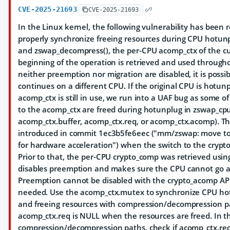
CVE-2025-21693
CVE-2025-21693
In the Linux kernel, the following vulnerability has been
properly synchronize freeing resources during CPU hotun
and zswap_decompress(), the per-CPU acomp_ctx of the cu
beginning of the operation is retrieved and used through
neither preemption nor migration are disabled, it is possi
continues on a different CPU. If the original CPU is hotun
acomp_ctx is still in use, we run into a UAF bug as some o
to the acomp_ctx are freed during hotunplug in zswap_cpu
acomp_ctx.buffer, acomp_ctx.req, or acomp_ctx.acomp). T
introduced in commit 1ec3b5fe6eec ("mm/zswap: move to
for hardware acceleration") when the switch to the cryp
Prior to that, the per-CPU crypto_comp was retrieved usin
disables preemption and makes sure the CPU cannot go 
Preemption cannot be disabled with the crypto_acomp API 
needed. Use the acomp_ctx.mutex to synchronize CPU hotp
and freeing resources with compression/decompression p
acomp_ctx.req is NULL when the resources are freed. In t
compression/decompression paths, check if acomp_ctx.req 