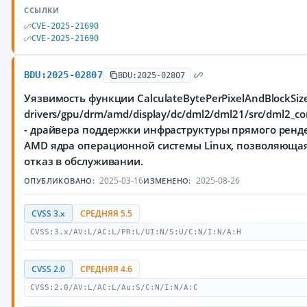
ССЫЛКИ
CVE-2025-21690
CVE-2025-21690
BDU:2025-02807
BDU:2025-02807
Уязвимость функции CalculateBytePerPixelAndBlockSiz
drivers/gpu/drm/amd/display/dc/dml2/dml21/src/dml2_cor
- драйвера поддержки инфраструктуры прямого ренде
AMD ядра операционной системы Linux, позволяюща
отказ в обслуживании.
2025-03-16
2025-08-26
ОПУБЛИКОВАНО:
ИЗМЕНЕНО:
CVSS 3.x
СРЕДНЯЯ 5.5
CVSS:3.x/AV:L/AC:L/PR:L/UI:N/S:U/C:N/I:N/A:H
CVSS 2.0
СРЕДНЯЯ 4.6
CVSS:2.0/AV:L/AC:L/Au:S/C:N/I:N/A:C