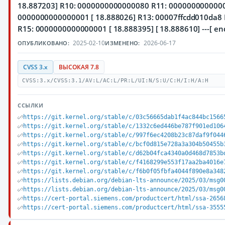
18.887203] R10: 0000000000000080 R11: 000000000000
0000000000000001 [ 18.888026] R13: 00007ffcdd010da8
R15: 0000000000000001 [ 18.888395]
[ 18.888610] ---[ end
2025-02-10
2026-06-17
ОПУБЛИКОВАНО:
ИЗМЕНЕНО:
CVSS 3.x
ВЫСОКАЯ 7.8
CVSS:3.x/CVSS:3.1/AV:L/AC:L/PR:L/UI:N/S:U/C:H/I:H/A:H
ССЫЛКИ
https://git.kernel.org/stable/c/03c56665dab1f4ac844bc1566
https://git.kernel.org/stable/c/1332c6ed446be787f901ed106
https://git.kernel.org/stable/c/997f6ec4208b23c87daf9f044
https://git.kernel.org/stable/c/bcf0d815e728a3a304b50455b
https://git.kernel.org/stable/c/d62b04fca4340a0d468d7853b
https://git.kernel.org/stable/c/f4168299e553f17aa2ba4016e
https://git.kernel.org/stable/c/f6b0f05fbfa4044f890e8a348
https://lists.debian.org/debian-lts-announce/2025/03/msg0
https://lists.debian.org/debian-lts-announce/2025/03/msg0
https://cert-portal.siemens.com/productcert/html/ssa-2656
https://cert-portal.siemens.com/productcert/html/ssa-3555