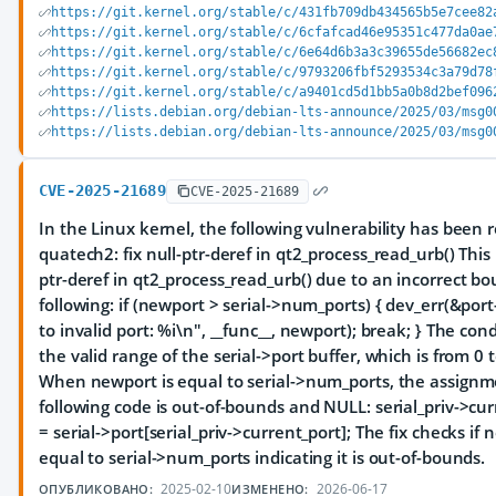
https://git.kernel.org/stable/c/431fb709db434565b5e7cee82
https://git.kernel.org/stable/c/6cfafcad46e95351c477da0ae
https://git.kernel.org/stable/c/6e64d6b3a3c39655de56682ec
https://git.kernel.org/stable/c/9793206fbf5293534c3a79d78
https://git.kernel.org/stable/c/a9401cd5d1bb5a0b8d2bef096
https://lists.debian.org/debian-lts-announce/2025/03/msg0
https://lists.debian.org/debian-lts-announce/2025/03/msg0
CVE-2025-21689
CVE-2025-21689
In the Linux kernel, the following vulnerability has been r
quatech2: fix null-ptr-deref in qt2_process_read_urb() This
ptr-deref in qt2_process_read_urb() due to an incorrect b
following: if (newport > serial->num_ports) { dev_err(&por
to invalid port: %i\n", __func__, newport); break; } The con
the valid range of the serial->port buffer, which is from 0 
When newport is equal to serial->num_ports, the assignme
following code is out-of-bounds and NULL: serial_priv->cu
= serial->port[serial_priv->current_port]; The fix checks if
equal to serial->num_ports indicating it is out-of-bounds.
2025-02-10
2026-06-17
ОПУБЛИКОВАНО:
ИЗМЕНЕНО: