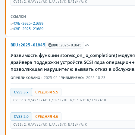
CVSS:2.0/AV:L/AC:L/Au:S/C:N/I:N/A:C
ССЫЛКИ
CVE-2025-21689
CVE-2025-21689
BDU:2025-01845
BDU:2025-01845
Уязвимость функции storvsc_on_io_completion() модуля dr
драйвера поддержки устройств SCSI ядра операционн
позволяющая нарушителю вызвать отказ в обслужи
2025-02-19
2025-10-23
ОПУБЛИКОВАНО:
ИЗМЕНЕНО:
CVSS 3.x
СРЕДНЯЯ 5.5
CVSS:3.x/AV:L/AC:L/PR:L/UI:N/S:U/C:N/I:N/A:H
CVSS 2.0
СРЕДНЯЯ 4.6
CVSS:2.0/AV:L/AC:L/Au:S/C:N/I:N/A:C