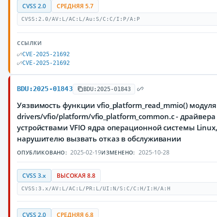
CVSS 2.0
СРЕДНЯЯ 5.7
CVSS:2.0/AV:L/AC:L/Au:S/C:C/I:P/A:P
ССЫЛКИ
CVE-2025-21692
CVE-2025-21692
BDU:2025-01843
BDU:2025-01843
Уязвимость функции vfio_platform_read_mmio() модуля
drivers/vfio/platform/vfio_platform_common.c - драйве
устройствами VFIO ядра операционной системы Linu
нарушителю вызвать отказ в обслуживании
2025-02-19
2025-10-28
ОПУБЛИКОВАНО:
ИЗМЕНЕНО:
CVSS 3.x
ВЫСОКАЯ 8.8
CVSS:3.x/AV:L/AC:L/PR:L/UI:N/S:C/C:H/I:H/A:H
CVSS 2.0
СРЕДНЯЯ 6.8