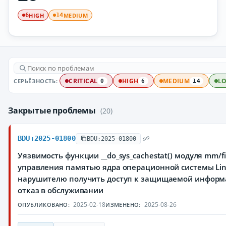
HIGH
MEDIUM
6
14
СЕРЬЁЗНОСТЬ:
CRITICAL
HIGH
MEDIUM
L
0
6
14
Закрытые проблемы
(20)
BDU:2025-01800
BDU:2025-01800
Уязвимость функции __do_sys_cachestat() модуля mm/f
управления памятью ядра операционной системы Li
нарушителю получить доступ к защищаемой информ
отказ в обслуживании
2025-02-18
2025-08-26
ОПУБЛИКОВАНО:
ИЗМЕНЕНО: