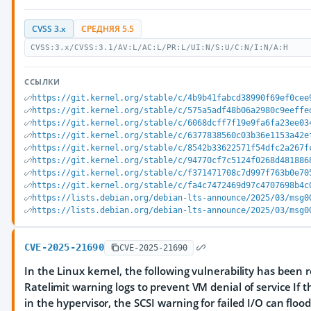
CVSS 3.x
СРЕДНЯЯ 5.5
CVSS:3.x/CVSS:3.1/AV:L/AC:L/PR:L/UI:N/S:U/C:N/I:N/A:H
ССЫЛКИ
https://git.kernel.org/stable/c/4b9b41fabcd38990f69ef0cee
https://git.kernel.org/stable/c/575a5adf48b06a2980c9eeffe
https://git.kernel.org/stable/c/6068dcff7f19e9fa6fa23ee03
https://git.kernel.org/stable/c/6377838560c03b36e1153a42e
https://git.kernel.org/stable/c/8542b33622571f54dfc2a267f
https://git.kernel.org/stable/c/94770cf7c5124f0268d481886
https://git.kernel.org/stable/c/f371471708c7d997f763b0e70
https://git.kernel.org/stable/c/fa4c7472469d97c4707698b4c
https://lists.debian.org/debian-lts-announce/2025/03/msg0
https://lists.debian.org/debian-lts-announce/2025/03/msg0
CVE-2025-21690
CVE-2025-21690
In the Linux kernel, the following vulnerability has been re
Ratelimit warning logs to prevent VM denial of service If t
in the hypervisor, the SCSI warning for failed I/O can flo