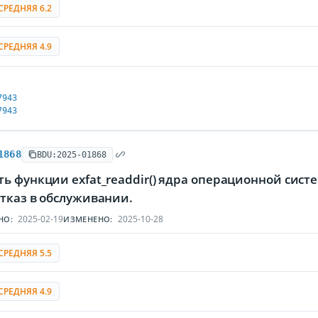
СРЕДНЯЯ 6.2
СРЕДНЯЯ 4.9
7943
7943
1868
BDU:2025-01868
ть функции exfat_readdir() ядра операционной сис
тказ в обслуживании.
2025-02-19
2025-10-28
НО:
ИЗМЕНЕНО:
СРЕДНЯЯ 5.5
СРЕДНЯЯ 4.9