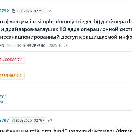
2792
BDU:2025-02792
ь функции iio_simple_dummy_trigger_h() драйвера dr
и драйверов-заглушек IIO ядра операционной сис
 несанкционированный доступ к защищаемой инф
2025-03-16
2025-10-28
НО:
ИЗМЕНЕНО:
ВЫСОКАЯ 7.1
СРЕДНЯЯ 6.2
7911
7911
2797
BDU:2025-02797
ь функции mtk_drm_bind() модуля drivers/gpu/drm/m