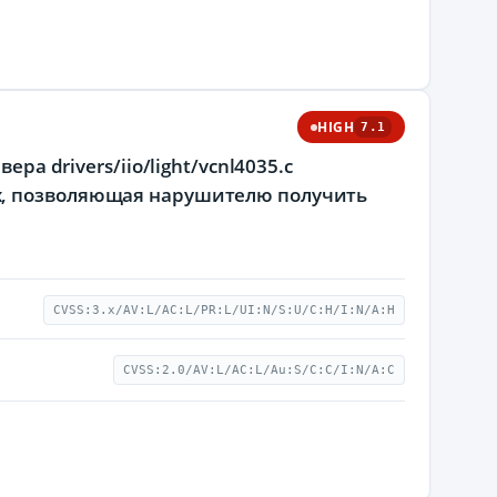
HIGH
7.1
ра drivers/iio/light/vcnl4035.c
x, позволяющая нарушителю получить
CVSS:3.x/AV:L/AC:L/PR:L/UI:N/S:U/C:H/I:N/A:H
CVSS:2.0/AV:L/AC:L/Au:S/C:C/I:N/A:C