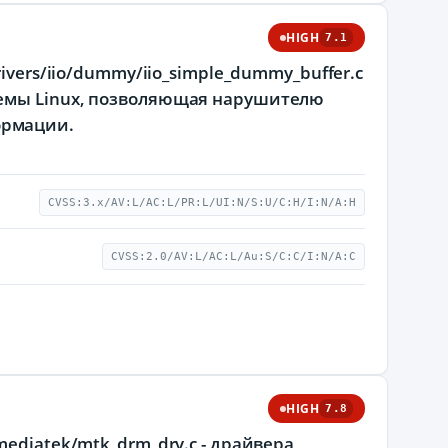
HIGH
7.1
ivers/iio/dummy/iio_simple_dummy_buffer.c
темы Linux, позволяющая нарушителю
ормации.
CVSS:3.x/AV:L/AC:L/PR:L/UI:N/S:U/C:H/I:N/A:H
CVSS:2.0/AV:L/AC:L/Au:S/C:C/I:N/A:C
HIGH
7.8
ediatek/mtk_drm_drv.c - драйвера