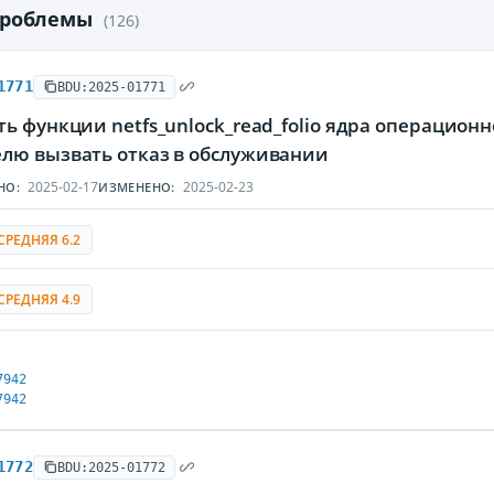
проблемы
(126)
1771
BDU:2025-01771
ь функции netfs_unlock_read_folio ядра операцион
лю вызвать отказ в обслуживании
2025-02-17
2025-02-23
НО:
ИЗМЕНЕНО:
СРЕДНЯЯ 6.2
СРЕДНЯЯ 4.9
7942
7942
1772
BDU:2025-01772