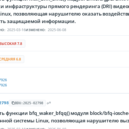
и инфраструктуры прямого рендеринга (DRI) видео
Linux, позволяющая нарушителю оказать воздейств
сть защищаемой информации.
2025-03-16
2025-06-08
НО:
ИЗМЕНЕНО:
ВЫСОКАЯ 7.8
СРЕДНЯЯ 6.8
7926
7926
2798
BDU:2025-02798
ь функции bfq_waker_bfqq() модуля block/bfq-iosch
нной системы Linux, позволяющая нарушителю вызв