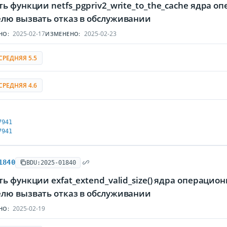
ь функции netfs_pgpriv2_write_to_the_cache ядра 
лю вызвать отказ в обслуживании
2025-02-17
2025-02-23
НО:
ИЗМЕНЕНО:
СРЕДНЯЯ 5.5
СРЕДНЯЯ 4.6
7941
7941
1840
BDU:2025-01840
ь функции exfat_extend_valid_size() ядра операцио
лю вызвать отказ в обслуживании
2025-02-19
НО: