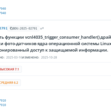
7940
7940
2791
BDU:2025-02791
ь функции vcnl4035_trigger_consumer_handler() драйве
и фото-датчиков ядра операционной системы Linu
онированный доступ к защищаемой информации.
2025-03-16
2025-10-28
НО:
ИЗМЕНЕНО:
ВЫСОКАЯ 7.1
СРЕДНЯЯ 6.2
7910
7910