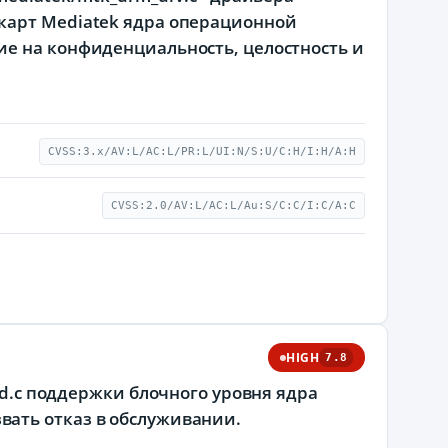
карт Mediatek ядра операционной
ие на конфиденциальность, целостность и
CVSS:3.x/AV:L/AC:L/PR:L/UI:N/S:U/C:H/I:H/A:H
CVSS:2.0/AV:L/AC:L/Au:S/C:C/I:C/A:C
HIGH
7.8
ed.c поддержки блочного уровня ядра
ать отказ в обслуживании.