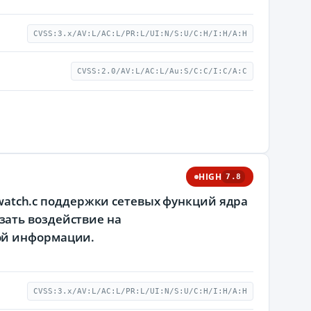
CVSS:3.x/AV:L/AC:L/PR:L/UI:N/S:U/C:H/I:H/A:H
CVSS:2.0/AV:L/AC:L/Au:S/C:C/I:C/A:C
HIGH
7.8
k_watch.c поддержки сетевых функций ядра
зать воздействие на
ой информации.
CVSS:3.x/AV:L/AC:L/PR:L/UI:N/S:U/C:H/I:H/A:H