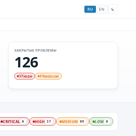
RU
EN
ЗАКРЫТЫЕ ПРОБЛЕМЫ
126
HIGH
MEDIUM
37
89
CRITICAL
HIGH
MEDIUM
LOW
0
37
89
0