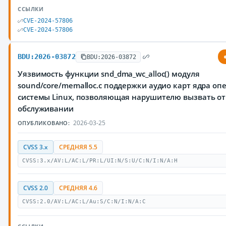
ССЫЛКИ
CVE-2024-57806
CVE-2024-57806
BDU:2026-03872
BDU:2026-03872
Уязвимость функции snd_dma_wc_alloc() модуля
sound/core/memalloc.c поддержки аудио карт ядра о
системы Linux, позволяющая нарушителю вызвать от
обслуживании
2026-03-25
ОПУБЛИКОВАНО:
CVSS 3.x
СРЕДНЯЯ 5.5
CVSS:3.x/AV:L/AC:L/PR:L/UI:N/S:U/C:N/I:N/A:H
CVSS 2.0
СРЕДНЯЯ 4.6
CVSS:2.0/AV:L/AC:L/Au:S/C:N/I:N/A:C