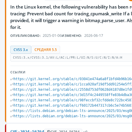
In the Linux kernel, the following vulnerability has been 
tracing: Prevent bad count for tracing_cpumask_write If a 
provided, it will trigger a warning in bitmap_parse_user. A
for it.
2025-01-06
2026-06-17
ОПУБЛИКОВАНО:
ИЗМЕНЕНО:
CVSS 3.x
СРЕДНЯЯ 5.5
CVSS:3.x/CVSS:3.1/AV:L/AC:L/PR:L/UI:N/S:U/C:N/I:N/A:H
ССЫЛКИ
https://git.kernel.org/stable/c/03041e474a6a8f1bfd4b96b16
https://git.kernel.org/stable/c/1cca920af19df5dd91254e5ff
https://git.kernel.org/stable/c/2558d753df0628d4187d8e1fd
https://git.kernel.org/stable/c/3d15f4c2449558ffe83b4dba3
https://git.kernel.org/stable/c/98feccbf32cfdde8c722bc458
https://git.kernel.org/stable/c/f60172b447317cb6c5e74b560
https://lists.debian.org/debian-lts-announce/2025/03/msg0
https://lists.debian.org/debian-lts-announce/2025/03/msg0
CVE-2024-56764
CVE-2024-56764