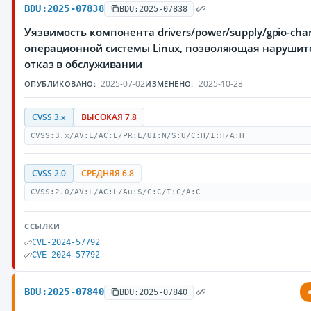
BDU:2025-07838
BDU:2025-07838
Уязвимость компонента drivers/power/supply/gpio-char
операционной системы Linux, позволяющая нарушит
отказ в обслуживании
2025-07-02
2025-10-28
ОПУБЛИКОВАНО:
ИЗМЕНЕНО:
CVSS 3.x
ВЫСОКАЯ 7.8
CVSS:3.x/AV:L/AC:L/PR:L/UI:N/S:U/C:H/I:H/A:H
CVSS 2.0
СРЕДНЯЯ 6.8
CVSS:2.0/AV:L/AC:L/Au:S/C:C/I:C/A:C
ССЫЛКИ
CVE-2024-57792
CVE-2024-57792
BDU:2025-07840
BDU:2025-07840