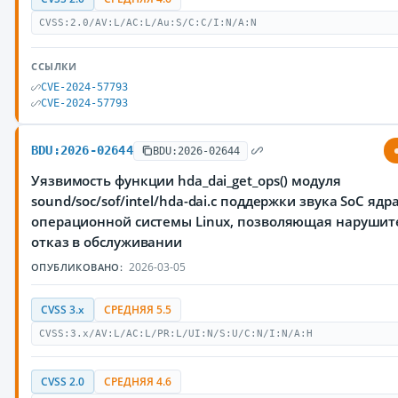
CVSS:2.0/AV:L/AC:L/Au:S/C:C/I:N/A:N
ССЫЛКИ
CVE-2024-57793
CVE-2024-57793
BDU:2026-02644
BDU:2026-02644
Уязвимость функции hda_dai_get_ops() модуля
sound/soc/sof/intel/hda-dai.c поддержки звука SoC ядр
операционной системы Linux, позволяющая нарушит
отказ в обслуживании
2026-03-05
ОПУБЛИКОВАНО:
CVSS 3.x
СРЕДНЯЯ 5.5
CVSS:3.x/AV:L/AC:L/PR:L/UI:N/S:U/C:N/I:N/A:H
CVSS 2.0
СРЕДНЯЯ 4.6