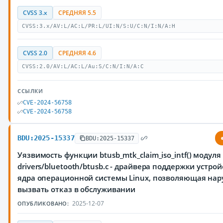
CVSS 3.x
СРЕДНЯЯ 5.5
CVSS:3.x/AV:L/AC:L/PR:L/UI:N/S:U/C:N/I:N/A:H
CVSS 2.0
СРЕДНЯЯ 4.6
CVSS:2.0/AV:L/AC:L/Au:S/C:N/I:N/A:C
ССЫЛКИ
CVE-2024-56758
CVE-2024-56758
BDU:2025-15337
BDU:2025-15337
Уязвимость функции btusb_mtk_claim_iso_intf() модуля
drivers/bluetooth/btusb.c - драйвера поддержки устрой
ядра операционной системы Linux, позволяющая на
вызвать отказ в обслуживании
2025-12-07
ОПУБЛИКОВАНО: