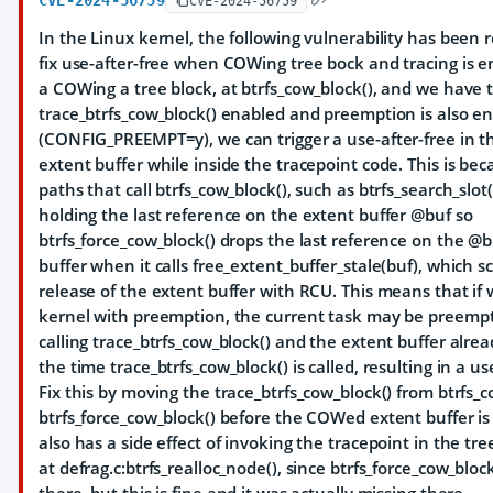
CVE-2024-56759
CVE-2024-56759
In the Linux kernel, the following vulnerability has been r
fix use-after-free when COWing tree bock and tracing is
a COWing a tree block, at btrfs_cow_block(), and we have 
trace_btrfs_cow_block() enabled and preemption is also e
(CONFIG_PREEMPT=y), we can trigger a use-after-free in
extent buffer while inside the tracepoint code. This is be
paths that call btrfs_cow_block(), such as btrfs_search_slot
holding the last reference on the extent buffer @buf so
btrfs_force_cow_block() drops the last reference on the @
buffer when it calls free_extent_buffer_stale(buf), which 
release of the extent buffer with RCU. This means that if 
kernel with preemption, the current task may be preemp
calling trace_btrfs_cow_block() and the extent buffer alre
the time trace_btrfs_cow_block() is called, resulting in a us
Fix this by moving the trace_btrfs_cow_block() from btrfs_c
btrfs_force_cow_block() before the COWed extent buffer is 
also has a side effect of invoking the tracepoint in the tre
at defrag.c:btrfs_realloc_node(), since btrfs_force_cow_block(