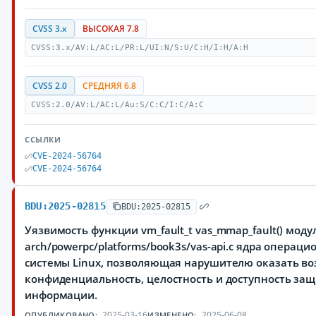
CVSS 3.x
ВЫСОКАЯ 7.8
CVSS:3.x/AV:L/AC:L/PR:L/UI:N/S:U/C:H/I:H/A:H
CVSS 2.0
СРЕДНЯЯ 6.8
CVSS:2.0/AV:L/AC:L/Au:S/C:C/I:C/A:C
ССЫЛКИ
CVE-2024-56764
CVE-2024-56764
BDU:2025-02815
BDU:2025-02815
Уязвимость функции vm_fault_t vas_mmap_fault() моду
arch/powerpc/platforms/book3s/vas-api.c ядра операци
системы Linux, позволяющая нарушителю оказать во
конфиденциальность, целостность и доступность з
информации.
2025-03-16
2025-06-08
ОПУБЛИКОВАНО:
ИЗМЕНЕНО: