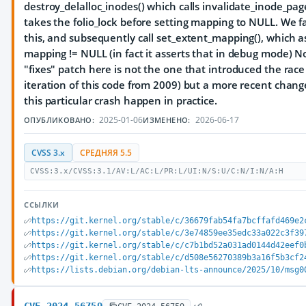
destroy_delalloc_inodes() which calls invalidate_inode_pag
takes the folio_lock before setting mapping to NULL. We fa
this, and subsequently call set_extent_mapping(), which 
mapping != NULL (in fact it asserts that in debug mode) N
"fixes" patch here is not the one that introduced the race 
iteration of this code from 2009) but a more recent chan
this particular crash happen in practice.
2025-01-06
2026-06-17
ОПУБЛИКОВАНО:
ИЗМЕНЕНО:
CVSS 3.x
СРЕДНЯЯ 5.5
CVSS:3.x/CVSS:3.1/AV:L/AC:L/PR:L/UI:N/S:U/C:N/I:N/A:H
ССЫЛКИ
https://git.kernel.org/stable/c/36679fab54fa7bcffafd469e2
https://git.kernel.org/stable/c/3e74859ee35edc33a022c3f39
https://git.kernel.org/stable/c/c7b1bd52a031ad0144d42eef0
https://git.kernel.org/stable/c/d508e56270389b3a16f5b3cf2
https://lists.debian.org/debian-lts-announce/2025/10/msg0