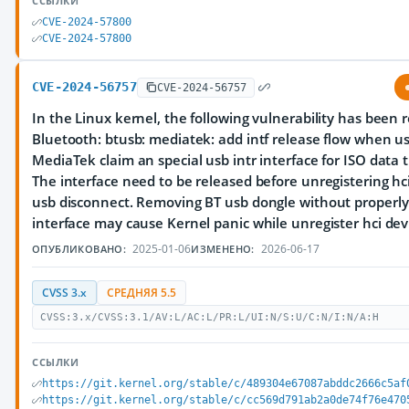
ССЫЛКИ
CVE-2024-57800
CVE-2024-57800
CVE-2024-56757
CVE-2024-56757
In the Linux kernel, the following vulnerability has been 
Bluetooth: btusb: mediatek: add intf release flow when u
MediaTek claim an special usb intr interface for ISO data 
The interface need to be released before unregistering h
usb disconnect. Removing BT usb dongle without properly
interface may cause Kernel panic while unregister hci dev
2025-01-06
2026-06-17
ОПУБЛИКОВАНО:
ИЗМЕНЕНО:
CVSS 3.x
СРЕДНЯЯ 5.5
CVSS:3.x/CVSS:3.1/AV:L/AC:L/PR:L/UI:N/S:U/C:N/I:N/A:H
ССЫЛКИ
https://git.kernel.org/stable/c/489304e67087abddc2666c5af
https://git.kernel.org/stable/c/cc569d791ab2a0de74f76e470