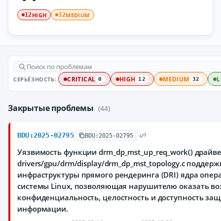
HIGH
MEDIUM
12
32
СЕРЬЁЗНОСТЬ:
CRITICAL
HIGH
MEDIUM
0
12
32
Закрытые проблемы
(44)
BDU:2025-02795
BDU:2025-02795
Уязвимость функции drm_dp_mst_up_req_work() драйв
drivers/gpu/drm/display/drm_dp_mst_topology.c поддерж
инфраструктуры прямого рендеринга (DRI) ядра опе
системы Linux, позволяющая нарушителю оказать во
конфиденциальность, целостность и доступность з
информации.