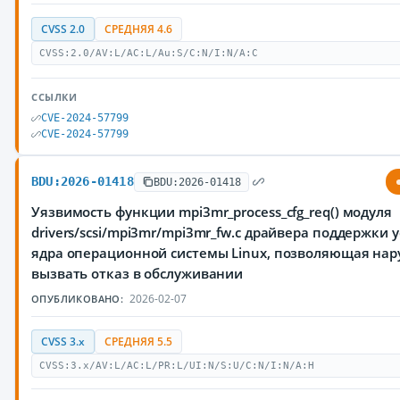
CVSS 2.0
СРЕДНЯЯ 4.6
CVSS:2.0/AV:L/AC:L/Au:S/C:N/I:N/A:C
ССЫЛКИ
CVE-2024-57799
CVE-2024-57799
BDU:2026-01418
BDU:2026-01418
Уязвимость функции mpi3mr_process_cfg_req() модуля
drivers/scsi/mpi3mr/mpi3mr_fw.c драйвера поддержки у
ядра операционной системы Linux, позволяющая на
вызвать отказ в обслуживании
2026-02-07
ОПУБЛИКОВАНО:
CVSS 3.x
СРЕДНЯЯ 5.5
CVSS:3.x/AV:L/AC:L/PR:L/UI:N/S:U/C:N/I:N/A:H