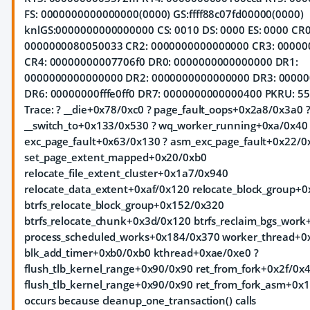
FS: 0000000000000000(0000) GS:ffff88c07fd00000(0000)
knlGS:0000000000000000 CS: 0010 DS: 0000 ES: 0000 CR0
0000000080050033 CR2: 0000000000000000 CR3: 00000
CR4: 00000000007706f0 DR0: 0000000000000000 DR1:
0000000000000000 DR2: 0000000000000000 DR3: 0000
DR6: 00000000fffe0ff0 DR7: 0000000000000400 PKRU: 55
Trace:
? __die+0x78/0xc0 ? page_fault_oops+0x2a8/0x3a0 
__switch_to+0x133/0x530 ? wq_worker_running+0xa/0x40 
exc_page_fault+0x63/0x130 ? asm_exc_page_fault+0x22/0
set_page_extent_mapped+0x20/0xb0
relocate_file_extent_cluster+0x1a7/0x940
relocate_data_extent+0xaf/0x120 relocate_block_group+
btrfs_relocate_block_group+0x152/0x320
btrfs_relocate_chunk+0x3d/0x120 btrfs_reclaim_bgs_wor
process_scheduled_works+0x184/0x370 worker_thread+0
blk_add_timer+0xb0/0xb0 kthread+0xae/0xe0 ?
flush_tlb_kernel_range+0x90/0x90 ret_from_fork+0x2f/0x4
flush_tlb_kernel_range+0x90/0x90 ret_from_fork_asm+0x
occurs because cleanup_one_transaction() calls