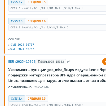
CVSS 3.x
СРЕДНЯЯ 5.5
CVSS:3.x/AV:L/AC:L/PR:L/UI:N/S:U/C:N/I:N/A:H
CVSS 2.0
СРЕДНЯЯ 4.6
CVSS:2.0/AV:L/AC:L/Au:S/C:N/I:N/A:C
ССЫЛКИ
CVE-2024-56757
CVE-2024-56757
BDU:2025-15363
BDU:2025-15363
Уязвимость функции gdo_misc_fixups модуля kernel/bpf/v
поддержки интерпретатора BPF ядра операционной 
Linux, позволяющая нарушителю вызвать отказ в об
2025-12-07
ОПУБЛИКОВАНО:
CVSS 3.x
СРЕДНЯЯ 5.5
CVSS:3.x/AV:L/AC:L/PR:L/UI:N/S:U/C:N/I:N/A:H