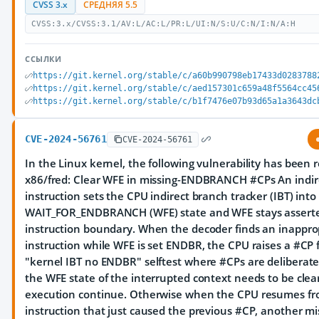
CVSS 3.x
СРЕДНЯЯ 5.5
CVSS:3.x/CVSS:3.1/AV:L/AC:L/PR:L/UI:N/S:U/C:N/I:N/A:H
ССЫЛКИ
https://git.kernel.org/stable/c/a60b990798eb17433d0283788
https://git.kernel.org/stable/c/aed157301c659a48f5564cc45
https://git.kernel.org/stable/c/b1f7476e07b93d65a1a3643dc
CVE-2024-56761
CVE-2024-56761
In the Linux kernel, the following vulnerability has been 
x86/fred: Clear WFE in missing-ENDBRANCH #CPs An indir
instruction sets the CPU indirect branch tracker (IBT) into
WAIT_FOR_ENDBRANCH (WFE) state and WFE stays asserte
instruction boundary. When the decoder finds an inappro
instruction while WFE is set ENDBR, the CPU raises a #CP f
"kernel IBT no ENDBR" selftest where #CPs are deliberatel
the WFE state of the interrupted context needs to be clear
execution continue. Otherwise when the CPU resumes fr
instruction that just caused the previous #CP, another mi