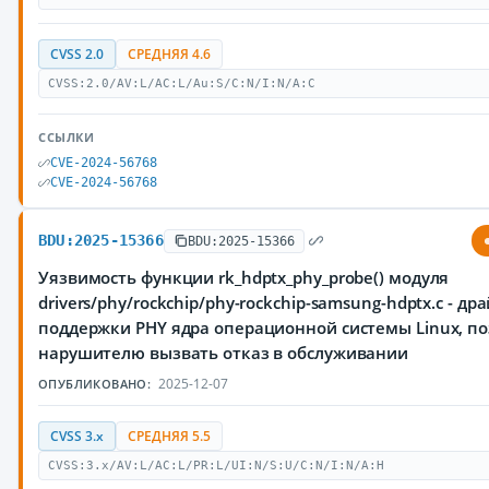
CVSS 2.0
СРЕДНЯЯ 4.6
CVSS:2.0/AV:L/AC:L/Au:S/C:N/I:N/A:C
ССЫЛКИ
CVE-2024-56768
CVE-2024-56768
BDU:2025-15366
BDU:2025-15366
Уязвимость функции rk_hdptx_phy_probe() модуля
drivers/phy/rockchip/phy-rockchip-samsung-hdptx.c - др
поддержки PHY ядра операционной системы Linux, 
нарушителю вызвать отказ в обслуживании
2025-12-07
ОПУБЛИКОВАНО:
CVSS 3.x
СРЕДНЯЯ 5.5
CVSS:3.x/AV:L/AC:L/PR:L/UI:N/S:U/C:N/I:N/A:H