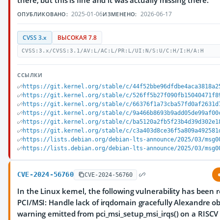
there, but this is fine and it was actually missing there.
2025-01-06
2026-06-17
ОПУБЛИКОВАНО:
ИЗМЕНЕНО:
CVSS 3.x
ВЫСОКАЯ 7.8
CVSS:3.x/CVSS:3.1/AV:L/AC:L/PR:L/UI:N/S:U/C:H/I:H/A:H
ССЫЛКИ
https://git.kernel.org/stable/c/44f52bbe96dfdbe4aca3818a2
https://git.kernel.org/stable/c/526ff5b27f090fb15040471f8
https://git.kernel.org/stable/c/66376f1a73cba57fd0af2631d
https://git.kernel.org/stable/c/9a466b8693b9add05de99af00
https://git.kernel.org/stable/c/ba5120a2fb5f23b4d39d302e1
https://git.kernel.org/stable/c/c3a403d8ce36f5a809a492581
https://lists.debian.org/debian-lts-announce/2025/03/msg0
https://lists.debian.org/debian-lts-announce/2025/03/msg0
CVE-2024-56760
CVE-2024-56760
In the Linux kernel, the following vulnerability has been 
PCI/MSI: Handle lack of irqdomain gracefully Alexandre o
warning emitted from pci_msi_setup_msi_irqs() on a RISCV