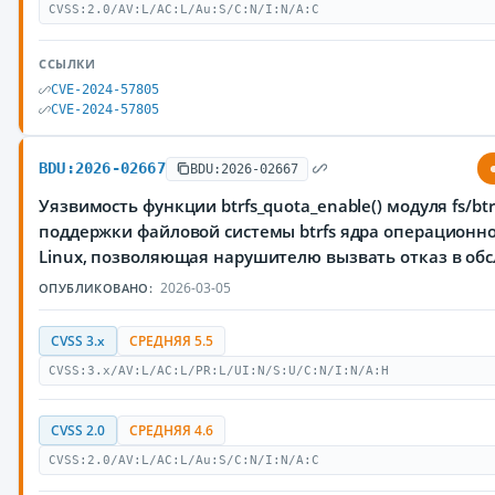
CVSS:2.0/AV:L/AC:L/Au:S/C:N/I:N/A:C
ССЫЛКИ
CVE-2024-57805
CVE-2024-57805
BDU:2026-02667
BDU:2026-02667
Уязвимость функции btrfs_quota_enable() модуля fs/btr
поддержки файловой системы btrfs ядра операционн
Linux, позволяющая нарушителю вызвать отказ в об
2026-03-05
ОПУБЛИКОВАНО:
CVSS 3.x
СРЕДНЯЯ 5.5
CVSS:3.x/AV:L/AC:L/PR:L/UI:N/S:U/C:N/I:N/A:H
CVSS 2.0
СРЕДНЯЯ 4.6
CVSS:2.0/AV:L/AC:L/Au:S/C:N/I:N/A:C