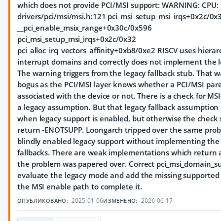
which does not provide PCI/MSI support: WARNING: CPU: 1
drivers/pci/msi/msi.h:121 pci_msi_setup_msi_irqs+0x2c/0x
__pci_enable_msix_range+0x30c/0x596
pci_msi_setup_msi_irqs+0x2c/0x32
pci_alloc_irq_vectors_affinity+0xb8/0xe2 RISCV uses hierar
interrupt domains and correctly does not implement the l
The warning triggers from the legacy fallback stub. That w
bogus as the PCI/MSI layer knows whether a PCI/MSI par
associated with the device or not. There is a check for MS
a legacy assumption. But that legacy fallback assumption i
when legacy support is enabled, but otherwise the check 
return -ENOTSUPP. Loongarch tripped over the same pro
blindly enabled legacy support without implementing the
fallbacks. There are weak implementations which return a
the problem was papered over. Correct pci_msi_domain_su
evaluate the legacy mode and add the missing supported 
the MSI enable path to complete it.
2025-01-06
2026-06-17
ОПУБЛИКОВАНО:
ИЗМЕНЕНО: