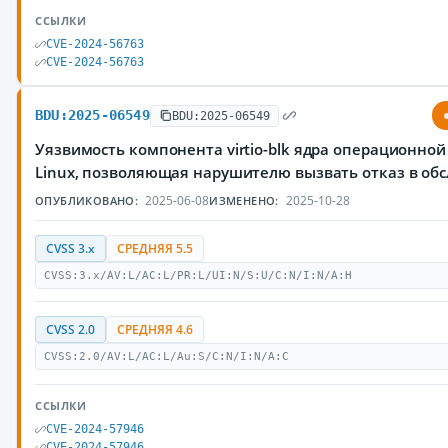
ССЫЛКИ
CVE-2024-56763
CVE-2024-56763
BDU:2025-06549
BDU:2025-06549
Уязвимость компонента virtio-blk ядра операционно
Linux, позволяющая нарушителю вызвать отказ в об
2025-06-08
2025-10-28
ОПУБЛИКОВАНО:
ИЗМЕНЕНО:
CVSS 3.x
СРЕДНЯЯ 5.5
CVSS:3.x/AV:L/AC:L/PR:L/UI:N/S:U/C:N/I:N/A:H
CVSS 2.0
СРЕДНЯЯ 4.6
CVSS:2.0/AV:L/AC:L/Au:S/C:N/I:N/A:C
ССЫЛКИ
CVE-2024-57946
CVE-2024-57946