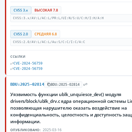
CVSS 3.x
ВЫСОКАЯ 7.8
CVSS:3.x/AV:L/AC:L/PR:L/UI:N/S:U/C:H/I:H/A:H
CVSS 2.0
СРЕДНЯЯ 6.8
CVSS:2.0/AV:L/AC:L/Au:S/C:C/I:C/A:C
ССЫЛКИ
CVE-2024-56759
CVE-2024-56759
BDU:2025-02814
BDU:2025-02814
Уязвимость функции ublk_unquiesce_dev() модуля
drivers/block/ublk_drv.c ядра операционной системы Li
позволяющая нарушителю оказать воздействие на
конфиденциальность, целостность и доступность з
информации.
2025-03-16
ОПУБЛИКОВАНО: