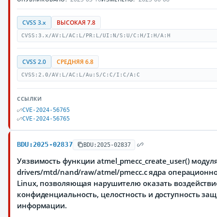
CVSS 3.x
ВЫСОКАЯ 7.8
CVSS:3.x/AV:L/AC:L/PR:L/UI:N/S:U/C:H/I:H/A:H
CVSS 2.0
СРЕДНЯЯ 6.8
CVSS:2.0/AV:L/AC:L/Au:S/C:C/I:C/A:C
ССЫЛКИ
CVE-2024-56765
CVE-2024-56765
BDU:2025-02837
BDU:2025-02837
Уязвимость функции atmel_pmecc_create_user() модул
drivers/mtd/nand/raw/atmel/pmecc.c ядра операционн
Linux, позволяющая нарушителю оказать воздействи
конфиденциальность, целостность и доступность з
информации.