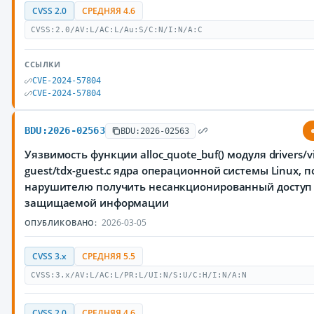
CVSS 2.0
СРЕДНЯЯ 4.6
CVSS:2.0/AV:L/AC:L/Au:S/C:N/I:N/A:C
ССЫЛКИ
CVE-2024-57804
CVE-2024-57804
BDU:2026-02563
BDU:2026-02563
Уязвимость функции alloc_quote_buf() модуля drivers/vi
guest/tdx-guest.c ядра операционной системы Linux,
нарушителю получить несанкционированный доступ
защищаемой информации
2026-03-05
ОПУБЛИКОВАНО:
CVSS 3.x
СРЕДНЯЯ 5.5
CVSS:3.x/AV:L/AC:L/PR:L/UI:N/S:U/C:H/I:N/A:N
CVSS 2.0
СРЕДНЯЯ 4.6