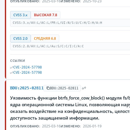
2025-03-16
2025-10-23
ОПУБЛИКОВАНО:
ИЗМЕНЕНО:
CVSS 3.x
ВЫСОКАЯ 7.8
CVSS:3.x/AV:L/AC:L/PR:L/UI:N/S:U/C:H/I:H/A:H
CVSS 2.0
СРЕДНЯЯ 6.8
CVSS:2.0/AV:L/AC:L/Au:S/C:C/I:C/A:C
ССЫЛКИ
CVE-2024-57798
CVE-2024-57798
BDU:2025-02811
BDU:2025-02811
Уязвимость функции btrfs_force_cow_block() модуля fs/bt
ядра операционной системы Linux, позволяющая на
оказать воздействие на конфиденциальность, целост
доступность защищаемой информации.
2025-03-16
2026-01-19
ОПУБЛИКОВАНО:
ИЗМЕНЕНО: