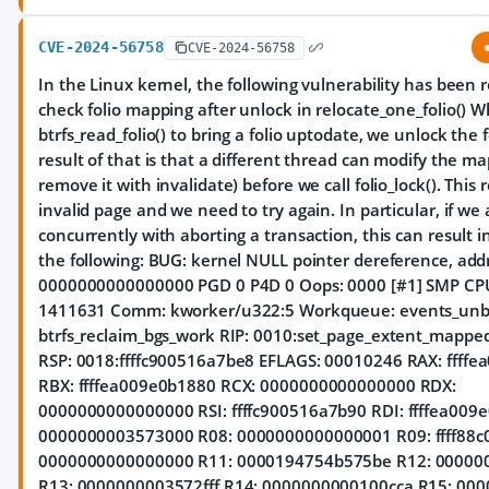
CVE-2024-56758
CVE-2024-56758
In the Linux kernel, the following vulnerability has been r
check folio mapping after unlock in relocate_one_folio() W
btrfs_read_folio() to bring a folio uptodate, we unlock the f
result of that is that a different thread can modify the ma
remove it with invalidate) before we call folio_lock(). This 
invalid page and we need to try again. In particular, if we 
concurrently with aborting a transaction, this can result in
the following: BUG: kernel NULL pointer dereference, add
0000000000000000 PGD 0 P4D 0 Oops: 0000 [#1] SMP CPU
1411631 Comm: kworker/u322:5 Workqueue: events_un
btrfs_reclaim_bgs_work RIP: 0010:set_page_extent_mapp
RSP: 0018:ffffc900516a7be8 EFLAGS: 00010246 RAX: ffff
RBX: ffffea009e0b1880 RCX: 0000000000000000 RDX:
0000000000000000 RSI: ffffc900516a7b90 RDI: ffffea009
0000000003573000 R08: 0000000000000001 R09: ffff88c0
0000000000000000 R11: 0000194754b575be R12: 0000
R13: 0000000003572fff R14: 0000000000100cca R15: 000