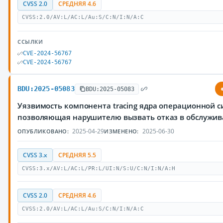
CVSS 2.0
СРЕДНЯЯ 4.6
CVSS:2.0/AV:L/AC:L/Au:S/C:N/I:N/A:C
ССЫЛКИ
CVE-2024-56767
CVE-2024-56767
BDU:2025-05083
BDU:2025-05083
Уязвимость компонента tracing ядра операционной с
позволяющая нарушителю вызвать отказ в обслужи
2025-04-29
2025-06-30
ОПУБЛИКОВАНО:
ИЗМЕНЕНО:
CVSS 3.x
СРЕДНЯЯ 5.5
CVSS:3.x/AV:L/AC:L/PR:L/UI:N/S:U/C:N/I:N/A:H
CVSS 2.0
СРЕДНЯЯ 4.6
CVSS:2.0/AV:L/AC:L/Au:S/C:N/I:N/A:C