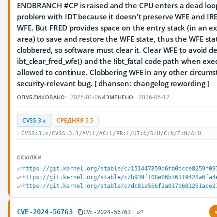
ENDBRANCH #CP is raised and the CPU enters a dead loop.
problem with IDT because it doesn't preserve WFE and IRE
WFE. But FRED provides space on the entry stack (in an 
area) to save and restore the WFE state, thus the WFE stat
clobbered, so software must clear it. Clear WFE to avoid d
ibt_clear_fred_wfe() and the !ibt_fatal code path when exe
allowed to continue. Clobbering WFE in any other circums
security-relevant bug. [ dhansen: changelog rewording ]
2025-01-06
2026-06-17
ОПУБЛИКОВАНО:
ИЗМЕНЕНО:
CVSS 3.x
СРЕДНЯЯ 5.5
CVSS:3.x/CVSS:3.1/AV:L/AC:L/PR:L/UI:N/S:U/C:N/I:N/A:H
ССЫЛКИ
https://git.kernel.org/stable/c/151447859d6fb0dcce8259f09
https://git.kernel.org/stable/c/b939f108e86b76119428a6fa4
https://git.kernel.org/stable/c/dc81e556f2a017d681251ace2
CVE-2024-56763
CVE-2024-56763