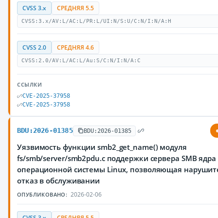
CVSS 3.x
СРЕДНЯЯ 5.5
CVSS:3.x/AV:L/AC:L/PR:L/UI:N/S:U/C:N/I:N/A:H
CVSS 2.0
СРЕДНЯЯ 4.6
CVSS:2.0/AV:L/AC:L/Au:S/C:N/I:N/A:C
ССЫЛКИ
CVE-2025-37958
CVE-2025-37958
BDU:2026-01385
BDU:2026-01385
Уязвимость функции smb2_get_name() модуля
fs/smb/server/smb2pdu.c поддержки сервера SMB ядра
операционной системы Linux, позволяющая нарушит
отказ в обслуживании
2026-02-06
ОПУБЛИКОВАНО:
CVSS 3.x
СРЕДНЯЯ 5.5