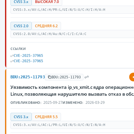
CVSS 3.x
ВЫСОКАЯ 7.0
CVSS:3.x/AV:L/AC:H/PR:L/UI:N/S:U/C:H/I:H/A:H
CVSS 2.0
СРЕДНЯЯ 6.2
CVSS:2.0/AV:L/AC:H/Au:N/C:C/I:C/A:C
ССЫЛКИ
CVE-2025-37965
CVE-2025-37965
BDU:2025-11793
BDU:2025-11793
Уязвимость компонента ip_vs_xmit.c ядра операцион
Linux, позволяющая нарушителю вызвать отказ в об
2025-09-27
2026-03-29
ОПУБЛИКОВАНО:
ИЗМЕНЕНО:
CVSS 3.x
СРЕДНЯЯ 5.5
CVSS:3.x/AV:L/AC:L/PR:L/UI:N/S:U/C:N/I:N/A:H