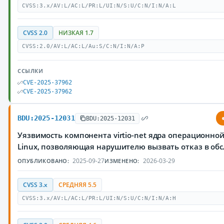
CVSS:3.x/AV:L/AC:L/PR:L/UI:N/S:U/C:N/I:N/A:L
CVSS 2.0
НИЗКАЯ 1.7
CVSS:2.0/AV:L/AC:L/Au:S/C:N/I:N/A:P
ССЫЛКИ
CVE-2025-37962
CVE-2025-37962
BDU:2025-12031
BDU:2025-12031
Уязвимость компонента virtio-net ядра операционно
Linux, позволяющая нарушителю вызвать отказ в об
2025-09-27
2026-03-29
ОПУБЛИКОВАНО:
ИЗМЕНЕНО:
CVSS 3.x
СРЕДНЯЯ 5.5
CVSS:3.x/AV:L/AC:L/PR:L/UI:N/S:U/C:N/I:N/A:H