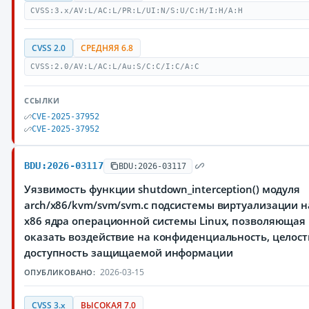
CVSS:3.x/AV:L/AC:L/PR:L/UI:N/S:U/C:H/I:H/A:H
CVSS 2.0
СРЕДНЯЯ 6.8
CVSS:2.0/AV:L/AC:L/Au:S/C:C/I:C/A:C
ССЫЛКИ
CVE-2025-37952
CVE-2025-37952
BDU:2026-03117
BDU:2026-03117
Уязвимость функции shutdown_interception() модуля
arch/x86/kvm/svm/svm.c подсистемы виртуализации 
x86 ядра операционной системы Linux, позволяюща
оказать воздействие на конфиденциальность, целост
доступность защищаемой информации
2026-03-15
ОПУБЛИКОВАНО:
CVSS 3.x
ВЫСОКАЯ 7.0