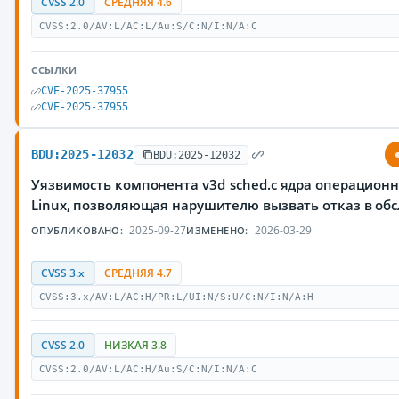
CVSS 2.0
СРЕДНЯЯ 4.6
CVSS:2.0/AV:L/AC:L/Au:S/C:N/I:N/A:C
ССЫЛКИ
CVE-2025-37955
CVE-2025-37955
BDU:2025-12032
BDU:2025-12032
Уязвимость компонента v3d_sched.c ядра операцион
Linux, позволяющая нарушителю вызвать отказ в об
2025-09-27
2026-03-29
ОПУБЛИКОВАНО:
ИЗМЕНЕНО:
CVSS 3.x
СРЕДНЯЯ 4.7
CVSS:3.x/AV:L/AC:H/PR:L/UI:N/S:U/C:N/I:N/A:H
CVSS 2.0
НИЗКАЯ 3.8
CVSS:2.0/AV:L/AC:H/Au:S/C:N/I:N/A:C