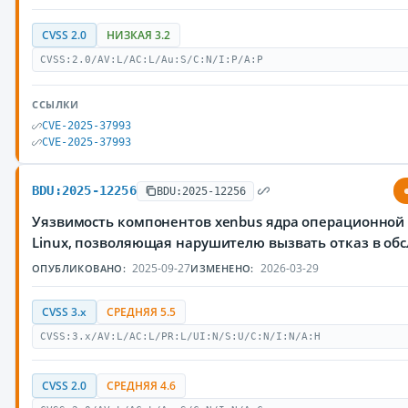
CVSS 2.0
НИЗКАЯ 3.2
CVSS:2.0/AV:L/AC:L/Au:S/C:N/I:P/A:P
ССЫЛКИ
CVE-2025-37993
CVE-2025-37993
BDU:2025-12256
BDU:2025-12256
Уязвимость компонентов xenbus ядра операционной
Linux, позволяющая нарушителю вызвать отказ в об
2025-09-27
2026-03-29
ОПУБЛИКОВАНО:
ИЗМЕНЕНО:
CVSS 3.x
СРЕДНЯЯ 5.5
CVSS:3.x/AV:L/AC:L/PR:L/UI:N/S:U/C:N/I:N/A:H
CVSS 2.0
СРЕДНЯЯ 4.6