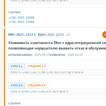
CVSS:2.0/AV:L/AC:L/Au:S/C:N/I:N/A:C
ССЫЛКИ
CVE-2025-37949
CVE-2025-37949
BDU:2025-12272
BDU:2025-12272
Уязвимость компонента filter.c ядра операционной си
позволяющая нарушителю вызвать отказ в обслужи
2025-09-27
2026-03-29
ОПУБЛИКОВАНО:
ИЗМЕНЕНО:
CVSS 3.x
СРЕДНЯЯ 5.5
CVSS:3.x/AV:L/AC:L/PR:L/UI:N/S:U/C:N/I:N/A:H
CVSS 2.0
СРЕДНЯЯ 4.6
CVSS:2.0/AV:L/AC:L/Au:S/C:N/I:N/A:C
ССЫЛКИ