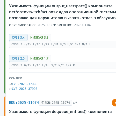
Уязвимость функции output_userspace() компонента
net/openvswitch/actions.c ядра операционной системы 
позволяющая нарушителю вызвать отказ в обслужи
2025-09-27
2026-03-04
ОПУБЛИКОВАНО:
ИЗМЕНЕНО:
CVSS 3.x
НИЗКАЯ 3.3
CVSS:3.x/AV:L/AC:L/PR:L/UI:N/S:U/C:N/I:N/A:L
CVSS 2.0
НИЗКАЯ 1.7
CVSS:2.0/AV:L/AC:L/Au:S/C:N/I:N/A:P
ССЫЛКИ
CVE-2025-37998
CVE-2025-37998
BDU:2025-11974
BDU:2025-11974
Уязвимость функции dequeue_entities() компонента