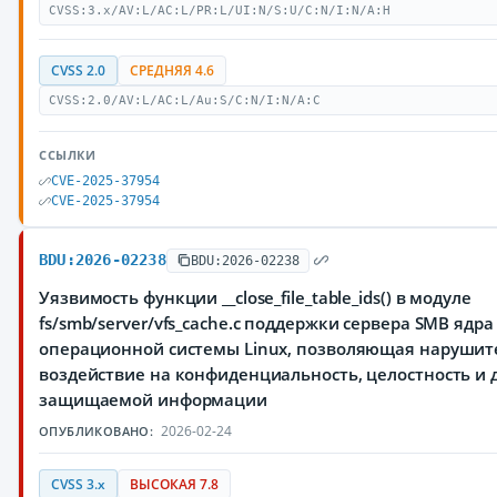
CVSS:3.x/AV:L/AC:L/PR:L/UI:N/S:U/C:N/I:N/A:H
CVSS 2.0
СРЕДНЯЯ 4.6
CVSS:2.0/AV:L/AC:L/Au:S/C:N/I:N/A:C
ССЫЛКИ
CVE-2025-37954
CVE-2025-37954
BDU:2026-02238
BDU:2026-02238
Уязвимость функции __close_file_table_ids() в модуле
fs/smb/server/vfs_cache.c поддержки сервера SMB ядра
операционной системы Linux, позволяющая нарушит
воздействие на конфиденциальность, целостность и 
защищаемой информации
2026-02-24
ОПУБЛИКОВАНО:
CVSS 3.x
ВЫСОКАЯ 7.8