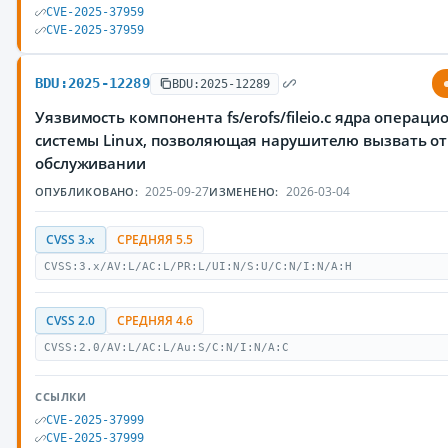
CVE-2025-37959
CVE-2025-37959
BDU:2025-12289
BDU:2025-12289
Уязвимость компонента fs/erofs/fileio.c ядра операци
системы Linux, позволяющая нарушителю вызвать от
обслуживании
2025-09-27
2026-03-04
ОПУБЛИКОВАНО:
ИЗМЕНЕНО:
CVSS 3.x
СРЕДНЯЯ 5.5
CVSS:3.x/AV:L/AC:L/PR:L/UI:N/S:U/C:N/I:N/A:H
CVSS 2.0
СРЕДНЯЯ 4.6
CVSS:2.0/AV:L/AC:L/Au:S/C:N/I:N/A:C
ССЫЛКИ
CVE-2025-37999
CVE-2025-37999