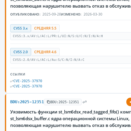
позволяющая нарушителю вызвать отказ в обслужи
2025-09-28
2026-03-30
ОПУБЛИКОВАНО:
ИЗМЕНЕНО:
CVSS 3.x
СРЕДНЯЯ 5.5
CVSS:3.x/AV:L/AC:L/PR:L/UI:N/S:U/C:N/I:N/A:H
CVSS 2.0
СРЕДНЯЯ 4.6
CVSS:2.0/AV:L/AC:L/Au:S/C:N/I:N/A:C
ССЫЛКИ
CVE-2025-37970
CVE-2025-37970
BDU:2025-12351
BDU:2025-12351
Уязвимость функции st_lsm6dsx_read_tagged_fifo() ко
st_lsm6dsx_buffer.c ядра операционной системы Linux,
позволяющая нарушителю вызвать отказ в обслужи