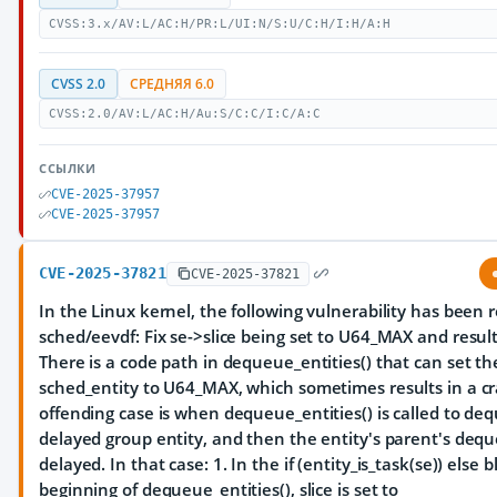
CVSS:3.x/AV:L/AC:H/PR:L/UI:N/S:U/C:H/I:H/A:H
CVSS 2.0
СРЕДНЯЯ 6.0
CVSS:2.0/AV:L/AC:H/Au:S/C:C/I:C/A:C
ССЫЛКИ
CVE-2025-37957
CVE-2025-37957
CVE-2025-37821
CVE-2025-37821
In the Linux kernel, the following vulnerability has been 
sched/eevdf: Fix se->slice being set to U64_MAX and resul
There is a code path in dequeue_entities() that can set the
sched_entity to U64_MAX, which sometimes results in a cr
offending case is when dequeue_entities() is called to de
delayed group entity, and then the entity's parent's dequ
delayed. In that case: 1. In the if (entity_is_task(se)) else 
beginning of dequeue_entities(), slice is set to