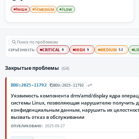
HIGH
MEDIUM
LOW
9
52
3
СЕРЬЁЗНОСТЬ:
CRITICAL
HIGH
MEDIUM
L
0
9
52
Закрытые проблемы
(64)
BDU:2025-11792
BDU:2025-11792
Уязвимость компонента drm/amd/display ядра опера
системы Linux, позволяющая нарушителю получить д
конфиденциальным данным, нарушить их целостност
вызвать отказ в обслуживании
2025-09-27
ОПУБЛИКОВАНО: