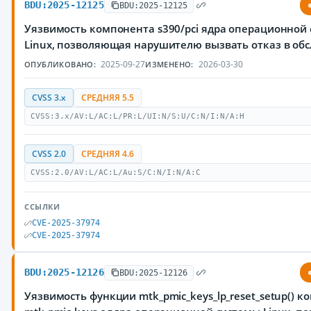
BDU:2025-12125
BDU:2025-12125
Уязвимость компонента s390/pci ядра операционной
Linux, позволяющая нарушителю вызвать отказ в об
2025-09-27
2026-03-30
ОПУБЛИКОВАНО:
ИЗМЕНЕНО:
CVSS 3.x
СРЕДНЯЯ 5.5
CVSS:3.x/AV:L/AC:L/PR:L/UI:N/S:U/C:N/I:N/A:H
CVSS 2.0
СРЕДНЯЯ 4.6
CVSS:2.0/AV:L/AC:L/Au:S/C:N/I:N/A:C
ССЫЛКИ
CVE-2025-37974
CVE-2025-37974
BDU:2025-12126
BDU:2025-12126
Уязвимость функции mtk_pmic_keys_lp_reset_setup() 