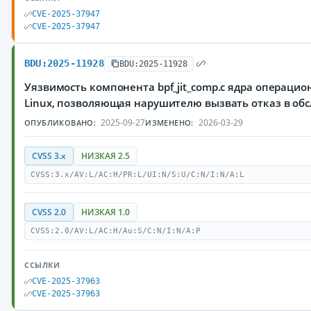
CVE-2025-37947
CVE-2025-37947
BDU:2025-11928
BDU:2025-11928
Уязвимость компонента bpf_jit_comp.c ядра операци
Linux, позволяющая нарушителю вызвать отказ в об
2025-09-27
2026-03-29
ОПУБЛИКОВАНО:
ИЗМЕНЕНО:
CVSS 3.x
НИЗКАЯ 2.5
CVSS:3.x/AV:L/AC:H/PR:L/UI:N/S:U/C:N/I:N/A:L
CVSS 2.0
НИЗКАЯ 1.0
CVSS:2.0/AV:L/AC:H/Au:S/C:N/I:N/A:P
ССЫЛКИ
CVE-2025-37963
CVE-2025-37963