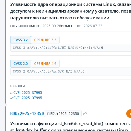
Уязвимость ядра операционной системы Linux, связа
доступом к неинициализированному указателю, по
нарушителю вызвать отказ в обслуживании
2025-09-28
2026-07-23
ОПУБЛИКОВАНО:
ИЗМЕНЕНО:
CVSS 3.x
СРЕДНЯЯ 5.5
CVSS:3.x/AV:L/AC:L/PR:L/UI:N/S:U/C:N/I:N/A:H
CVSS 2.0
СРЕДНЯЯ 4.6
CVSS:2.0/AV:L/AC:L/Au:S/C:N/I:N/A:C
ССЫЛКИ
CVE-2025-37995
CVE-2025-37995
BDU:2025-12350
BDU:2025-12350
Уязвимость функции st_lsm6dsx_read_fifo() компонент
st_lsm6dsx_buffer.c ядра операционной системы Linux,