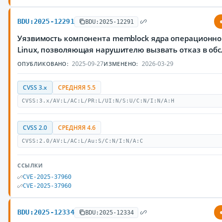
BDU:2025-12291
BDU:2025-12291
Уязвимость компонента memblock ядра операционно
Linux, позволяющая нарушителю вызвать отказ в об
2025-09-27
2026-03-29
ОПУБЛИКОВАНО:
ИЗМЕНЕНО:
CVSS 3.x
СРЕДНЯЯ 5.5
CVSS:3.x/AV:L/AC:L/PR:L/UI:N/S:U/C:N/I:N/A:H
CVSS 2.0
СРЕДНЯЯ 4.6
CVSS:2.0/AV:L/AC:L/Au:S/C:N/I:N/A:C
ССЫЛКИ
CVE-2025-37960
CVE-2025-37960
BDU:2025-12334
BDU:2025-12334