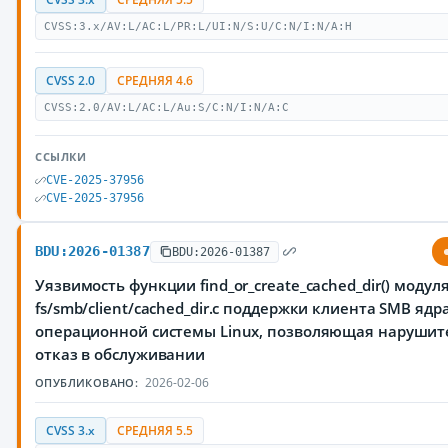
CVSS:3.x/AV:L/AC:L/PR:L/UI:N/S:U/C:N/I:N/A:H
CVSS 2.0
СРЕДНЯЯ 4.6
CVSS:2.0/AV:L/AC:L/Au:S/C:N/I:N/A:C
ССЫЛКИ
CVE-2025-37956
CVE-2025-37956
BDU:2026-01387
BDU:2026-01387
Уязвимость функции find_or_create_cached_dir() модул
fs/smb/client/cached_dir.c поддержки клиента SMB ядр
операционной системы Linux, позволяющая нарушит
отказ в обслуживании
2026-02-06
ОПУБЛИКОВАНО:
CVSS 3.x
СРЕДНЯЯ 5.5