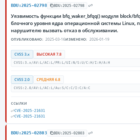
BDU:2025-02798
BDU:2025-02798
Уязвимость функции bfq_waker_bfqq() модуля block/bf
блочного уровня ядра операционной системы Linux,
нарушителю вызвать отказ в обслуживании.
2025-03-16
2026-01-19
ОПУБЛИКОВАНО:
ИЗМЕНЕНО:
CVSS 3.x
ВЫСОКАЯ 7.8
CVSS:3.x/AV:L/AC:L/PR:L/UI:N/S:U/C:H/I:H/A:H
CVSS 2.0
СРЕДНЯЯ 6.8
CVSS:2.0/AV:L/AC:L/Au:S/C:C/I:C/A:C
ССЫЛКИ
CVE-2025-21631
CVE-2025-21631
BDU:2025-02803
BDU:2025-02803