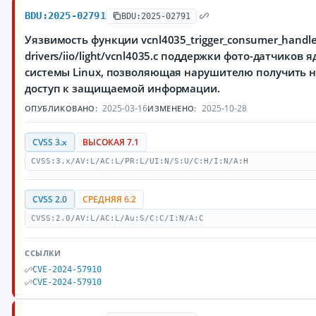
BDU:2025-02791
BDU:2025-02791
Уязвимость функции vcnl4035_trigger_consumer_handle
drivers/iio/light/vcnl4035.c поддержки фото-датчиков
системы Linux, позволяющая нарушителю получить
доступ к защищаемой информации.
2025-03-16
2025-10-28
ОПУБЛИКОВАНО:
ИЗМЕНЕНО:
CVSS 3.x
ВЫСОКАЯ 7.1
CVSS:3.x/AV:L/AC:L/PR:L/UI:N/S:U/C:H/I:N/A:H
CVSS 2.0
СРЕДНЯЯ 6.2
CVSS:2.0/AV:L/AC:L/Au:S/C:C/I:N/A:C
ССЫЛКИ
CVE-2024-57910
CVE-2024-57910