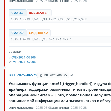
2025-06-08
2025-10-28
ОПУБЛИКОВАНО:
ИЗМЕНЕНО:
CVSS 3.x
ВЫСОКАЯ 7.1
CVSS:3.x/AV:L/AC:L/PR:L/UI:N/S:U/C:H/I:N/A:H
CVSS 2.0
СРЕДНЯЯ 6.2
CVSS:2.0/AV:L/AC:L/Au:S/C:C/I:N/A:C
ССЫЛКИ
CVE-2024-57906
CVE-2024-57906
BDU:2025-06575
BDU:2025-06575
Уязвимость функции kmx61_trigger_handler() модуля dri
драйвера поддержки различных типов встроенных да
операционной системы Linux, позволяющая нарушите
защищаемой информации или вызвать отказ в обсл
2025-06-08
2025-10-28
ОПУБЛИКОВАНО:
ИЗМЕНЕНО: