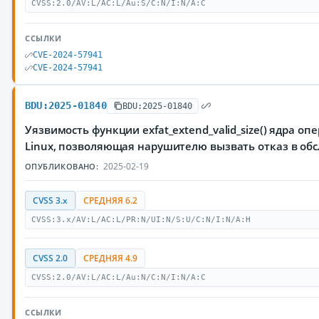
CVSS:2.0/AV:L/AC:L/Au:S/C:N/I:N/A:C
ССЫЛКИ
CVE-2024-57941
CVE-2024-57941
BDU:2025-01840
BDU:2025-01840
Уязвимость функции exfat_extend_valid_size() ядра о
Linux, позволяющая нарушителю вызвать отказ в об
2025-02-19
ОПУБЛИКОВАНО:
CVSS 3.x
СРЕДНЯЯ 6.2
CVSS:3.x/AV:L/AC:L/PR:N/UI:N/S:U/C:N/I:N/A:H
CVSS 2.0
СРЕДНЯЯ 4.9
CVSS:2.0/AV:L/AC:L/Au:N/C:N/I:N/A:C
ССЫЛКИ