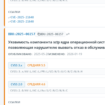
CVSS:2.0/AV:L/AC:L/Au:S/C:N/I:N/A:C
ССЫЛКИ
CVE-2025-21640
CVE-2025-21640
BDU:2025-06157
BDU:2025-06157
Уязвимость компонента sctp ядра операционной сист
позволяющая нарушителю вызвать отказ в обслужи
2025-05-28
2026-01-19
ОПУБЛИКОВАНО:
ИЗМЕНЕНО:
CVSS 3.x
СРЕДНЯЯ 5.5
CVSS:3.x/AV:L/AC:L/PR:L/UI:N/S:U/C:N/I:N/A:H
CVSS 2.0
СРЕДНЯЯ 4.6
CVSS:2.0/AV:L/AC:L/Au:S/C:N/I:N/A:C
ССЫЛКИ