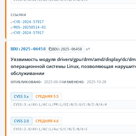
ССЫЛКИ
CVE-2024-57917
ROS-20250514-01
CVE-2024-57917
BDU:2025-06458
BDU:2025-06458
Уязвимость модуля drivers/gpu/drm/amd/display/dc/dml/
операционной системы Linux, позволяющая нарушите
обслуживании
2025-06-04
2025-10-28
ОПУБЛИКОВАНО:
ИЗМЕНЕНО:
CVSS 3.x
СРЕДНЯЯ 5.5
CVSS:3.x/AV:L/AC:L/PR:L/UI:N/S:U/C:N/I:N/A:H
CVSS 2.0
СРЕДНЯЯ 4.6
CVSS:2.0/AV:L/AC:L/Au:S/C:N/I:N/A:C