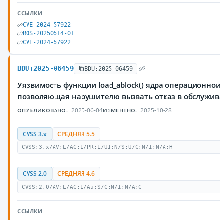
ССЫЛКИ
CVE-2024-57922
ROS-20250514-01
CVE-2024-57922
BDU:2025-06459
BDU:2025-06459
Уязвимость функции load_ablock() ядра операционной
позволяющая нарушителю вызвать отказ в обслужи
2025-06-04
2025-10-28
ОПУБЛИКОВАНО:
ИЗМЕНЕНО:
CVSS 3.x
СРЕДНЯЯ 5.5
CVSS:3.x/AV:L/AC:L/PR:L/UI:N/S:U/C:N/I:N/A:H
CVSS 2.0
СРЕДНЯЯ 4.6
CVSS:2.0/AV:L/AC:L/Au:S/C:N/I:N/A:C
ССЫЛКИ