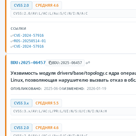
CVSS 2.0
СРЕДНЯЯ 4.6
CVSS:2.0/AV:L/AC:L/Au:S/C:N/I:N/A:C
ССЫЛКИ
CVE-2024-57916
ROS-20250514-01
CVE-2024-57916
BDU:2025-06457
BDU:2025-06457
Уязвимость модуля drivers/base/topology.c ядра опе
Linux, позволяющая нарушителю вызвать отказ в об
2025-06-04
2026-01-19
ОПУБЛИКОВАНО:
ИЗМЕНЕНО:
CVSS 3.x
СРЕДНЯЯ 5.5
CVSS:3.x/AV:L/AC:L/PR:L/UI:N/S:U/C:N/I:N/A:H
CVSS 2.0
СРЕДНЯЯ 4.6
CVSS:2.0/AV:L/AC:L/Au:S/C:N/I:N/A:C