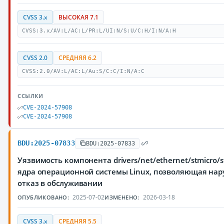
CVSS 3.x
ВЫСОКАЯ 7.1
CVSS:3.x/AV:L/AC:L/PR:L/UI:N/S:U/C:H/I:N/A:H
CVSS 2.0
СРЕДНЯЯ 6.2
CVSS:2.0/AV:L/AC:L/Au:S/C:C/I:N/A:C
ССЫЛКИ
CVE-2024-57908
CVE-2024-57908
BDU:2025-07833
BDU:2025-07833
Уязвимость компонента drivers/net/ethernet/stmicro/
ядра операционной системы Linux, позволяющая на
отказ в обслуживании
2025-07-02
2026-03-18
ОПУБЛИКОВАНО:
ИЗМЕНЕНО:
CVSS 3.x
СРЕДНЯЯ 5.5