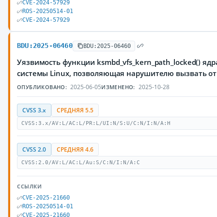
CVE-2024-57929
ROS-20250514-01
CVE-2024-57929
BDU:2025-06460
BDU:2025-06460
Уязвимость функции ksmbd_vfs_kern_path_locked() яд
системы Linux, позволяющая нарушителю вызвать от
2025-06-05
2025-10-28
ОПУБЛИКОВАНО:
ИЗМЕНЕНО:
CVSS 3.x
СРЕДНЯЯ 5.5
CVSS:3.x/AV:L/AC:L/PR:L/UI:N/S:U/C:N/I:N/A:H
CVSS 2.0
СРЕДНЯЯ 4.6
CVSS:2.0/AV:L/AC:L/Au:S/C:N/I:N/A:C
ССЫЛКИ
CVE-2025-21660
ROS-20250514-01
CVE-2025-21660