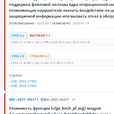
поддержки файловой системы ядра операционной сис
позволяющая нарушителю оказать воздействие на ц
защищаемой информации или вызвать отказ в обсл
2025-04-13
2026-01-19
ОПУБЛИКОВАНО:
ИЗМЕНЕНО:
CVSS 3.x
ВЫСОКАЯ 7.1
CVSS:3.x/AV:L/AC:L/PR:L/UI:N/S:U/C:N/I:H/A:H
CVSS 2.0
СРЕДНЯЯ 6.2
CVSS:2.0/AV:L/AC:L/Au:S/C:N/I:C/A:C
ССЫЛКИ
CVE-2024-57925
CVE-2024-57925
BDU:2025-04377
BDU:2025-04377
Уязвимость функции hclge_fetch_pf_reg() модуля