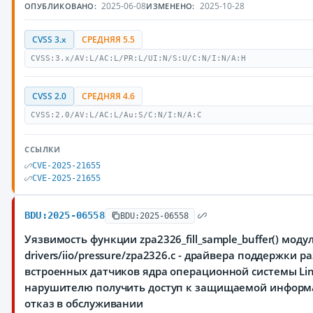
2025-06-08
2025-10-28
ОПУБЛИКОВАНО:
ИЗМЕНЕНО:
CVSS 3.x
СРЕДНЯЯ 5.5
CVSS:3.x/AV:L/AC:L/PR:L/UI:N/S:U/C:N/I:N/A:H
CVSS 2.0
СРЕДНЯЯ 4.6
CVSS:2.0/AV:L/AC:L/Au:S/C:N/I:N/A:C
ССЫЛКИ
CVE-2025-21655
CVE-2025-21655
BDU:2025-06558
BDU:2025-06558
Уязвимость функции zpa2326_fill_sample_buffer() моду
drivers/iio/pressure/zpa2326.c - драйвера поддержки 
встроенных датчиков ядра операционной системы Li
нарушителю получить доступ к защищаемой информ
отказ в обслуживании