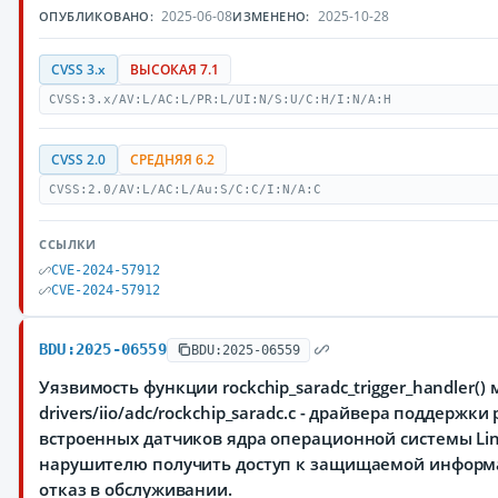
2025-06-08
2025-10-28
ОПУБЛИКОВАНО:
ИЗМЕНЕНО:
CVSS 3.x
ВЫСОКАЯ 7.1
CVSS:3.x/AV:L/AC:L/PR:L/UI:N/S:U/C:H/I:N/A:H
CVSS 2.0
СРЕДНЯЯ 6.2
CVSS:2.0/AV:L/AC:L/Au:S/C:C/I:N/A:C
ССЫЛКИ
CVE-2024-57912
CVE-2024-57912
BDU:2025-06559
BDU:2025-06559
Уязвимость функции rockchip_saradc_trigger_handler()
drivers/iio/adc/rockchip_saradc.c - драйвера поддержк
встроенных датчиков ядра операционной системы Li
нарушителю получить доступ к защищаемой информ
отказ в обслуживании.