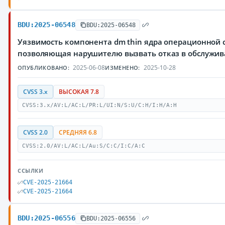
BDU:2025-06548
BDU:2025-06548
Уязвимость компонента dm thin ядра операционной с
позволяющая нарушителю вызвать отказ в обслужи
2025-06-08
2025-10-28
ОПУБЛИКОВАНО:
ИЗМЕНЕНО:
CVSS 3.x
ВЫСОКАЯ 7.8
CVSS:3.x/AV:L/AC:L/PR:L/UI:N/S:U/C:H/I:H/A:H
CVSS 2.0
СРЕДНЯЯ 6.8
CVSS:2.0/AV:L/AC:L/Au:S/C:C/I:C/A:C
ССЫЛКИ
CVE-2025-21664
CVE-2025-21664
BDU:2025-06556
BDU:2025-06556