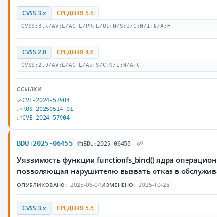
CVSS 3.x
СРЕДНЯЯ 5.5
CVSS:3.x/AV:L/AC:L/PR:L/UI:N/S:U/C:N/I:N/A:H
CVSS 2.0
СРЕДНЯЯ 4.6
CVSS:2.0/AV:L/AC:L/Au:S/C:N/I:N/A:C
ССЫЛКИ
CVE-2024-57904
ROS-20250514-01
CVE-2024-57904
BDU:2025-06455
BDU:2025-06455
Уязвимость функции functionfs_bind() ядра операцион
позволяющая нарушителю вызвать отказ в обслужи
2025-06-04
2025-10-28
ОПУБЛИКОВАНО:
ИЗМЕНЕНО:
CVSS 3.x
СРЕДНЯЯ 5.5