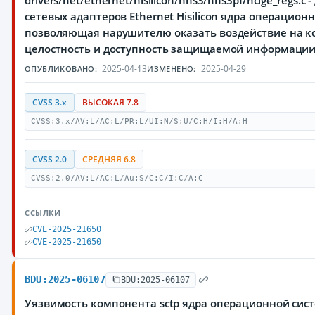
drivers/net/ethernet/hisilicon/hns3/hns3pf/hclge_regs.
сетевых адаптеров Ethernet Hisilicon ядра операционн
позволяющая нарушителю оказать воздействие на к
целостность и доступность защищаемой информаци
2025-04-13
2025-04-29
ОПУБЛИКОВАНО:
ИЗМЕНЕНО:
CVSS 3.x
ВЫСОКАЯ 7.8
CVSS:3.x/AV:L/AC:L/PR:L/UI:N/S:U/C:H/I:H/A:H
CVSS 2.0
СРЕДНЯЯ 6.8
CVSS:2.0/AV:L/AC:L/Au:S/C:C/I:C/A:C
ССЫЛКИ
CVE-2025-21650
CVE-2025-21650
BDU:2025-06107
BDU:2025-06107
Уязвимость компонента sctp ядра операционной сист