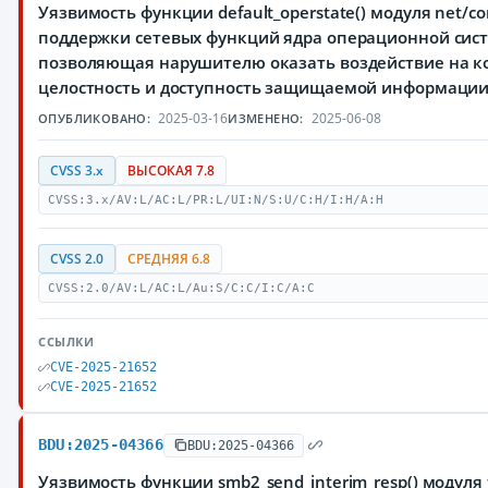
Уязвимость функции default_operstate() модуля net/cor
поддержки сетевых функций ядра операционной сист
позволяющая нарушителю оказать воздействие на к
целостность и доступность защищаемой информации
2025-03-16
2025-06-08
ОПУБЛИКОВАНО:
ИЗМЕНЕНО:
CVSS 3.x
ВЫСОКАЯ 7.8
CVSS:3.x/AV:L/AC:L/PR:L/UI:N/S:U/C:H/I:H/A:H
CVSS 2.0
СРЕДНЯЯ 6.8
CVSS:2.0/AV:L/AC:L/Au:S/C:C/I:C/A:C
ССЫЛКИ
CVE-2025-21652
CVE-2025-21652
BDU:2025-04366
BDU:2025-04366
Уязвимость функции smb2_send_interim_resp() модуля