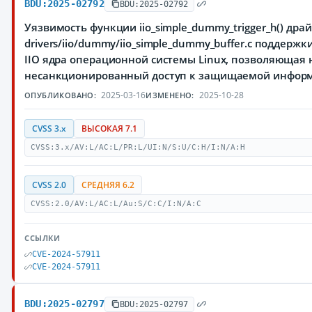
BDU:2025-02792
BDU:2025-02792
Уязвимость функции iio_simple_dummy_trigger_h() дра
drivers/iio/dummy/iio_simple_dummy_buffer.c поддерж
IIO ядра операционной системы Linux, позволяющая
несанкционированный доступ к защищаемой инфор
2025-03-16
2025-10-28
ОПУБЛИКОВАНО:
ИЗМЕНЕНО:
CVSS 3.x
ВЫСОКАЯ 7.1
CVSS:3.x/AV:L/AC:L/PR:L/UI:N/S:U/C:H/I:N/A:H
CVSS 2.0
СРЕДНЯЯ 6.2
CVSS:2.0/AV:L/AC:L/Au:S/C:C/I:N/A:C
ССЫЛКИ
CVE-2024-57911
CVE-2024-57911
BDU:2025-02797
BDU:2025-02797