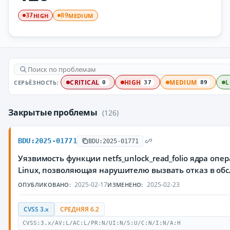
HIGH
MEDIUM
37
89
СЕРЬЁЗНОСТЬ:
CRITICAL
HIGH
MEDIUM
0
37
89
Закрытые проблемы
(126)
BDU:2025-01771
BDU:2025-01771
Уязвимость функции netfs_unlock_read_folio ядра оп
Linux, позволяющая нарушителю вызвать отказ в об
2025-02-17
2025-02-23
ОПУБЛИКОВАНО:
ИЗМЕНЕНО:
CVSS 3.x
СРЕДНЯЯ 6.2
CVSS:3.x/AV:L/AC:L/PR:N/UI:N/S:U/C:N/I:N/A:H