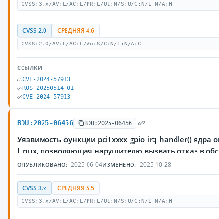
CVSS:3.x/AV:L/AC:L/PR:L/UI:N/S:U/C:N/I:N/A:H
CVSS 2.0
СРЕДНЯЯ 4.6
CVSS:2.0/AV:L/AC:L/Au:S/C:N/I:N/A:C
ССЫЛКИ
CVE-2024-57913
ROS-20250514-01
CVE-2024-57913
BDU:2025-06456
BDU:2025-06456
Уязвимость функции pci1xxxx_gpio_irq_handler() ядра
Linux, позволяющая нарушителю вызвать отказ в об
2025-06-04
2025-10-28
ОПУБЛИКОВАНО:
ИЗМЕНЕНО:
CVSS 3.x
СРЕДНЯЯ 5.5
CVSS:3.x/AV:L/AC:L/PR:L/UI:N/S:U/C:N/I:N/A:H