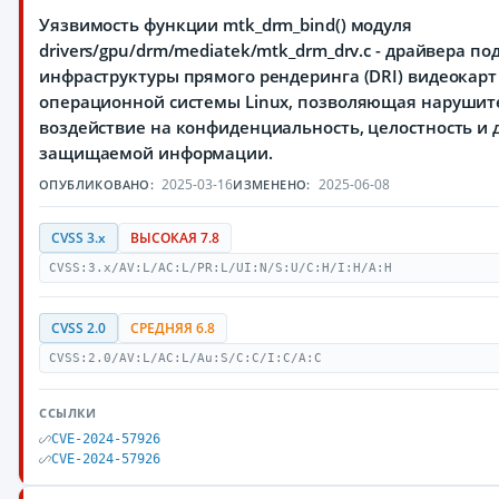
Уязвимость функции mtk_drm_bind() модуля
drivers/gpu/drm/mediatek/mtk_drm_drv.c - драйвера п
инфраструктуры прямого рендеринга (DRI) видеокарт
операционной системы Linux, позволяющая нарушит
воздействие на конфиденциальность, целостность и 
защищаемой информации.
2025-03-16
2025-06-08
ОПУБЛИКОВАНО:
ИЗМЕНЕНО:
CVSS 3.x
ВЫСОКАЯ 7.8
CVSS:3.x/AV:L/AC:L/PR:L/UI:N/S:U/C:H/I:H/A:H
CVSS 2.0
СРЕДНЯЯ 6.8
CVSS:2.0/AV:L/AC:L/Au:S/C:C/I:C/A:C
ССЫЛКИ
CVE-2024-57926
CVE-2024-57926