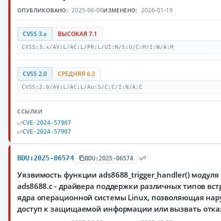
2025-06-08
2026-01-19
ОПУБЛИКОВАНО:
ИЗМЕНЕНО:
CVSS 3.x
ВЫСОКАЯ 7.1
CVSS:3.x/AV:L/AC:L/PR:L/UI:N/S:U/C:H/I:N/A:H
CVSS 2.0
СРЕДНЯЯ 6.2
CVSS:2.0/AV:L/AC:L/Au:S/C:C/I:N/A:C
ССЫЛКИ
CVE-2024-57907
CVE-2024-57907
BDU:2025-06574
BDU:2025-06574
Уязвимость функции ads8688_trigger_handler() модуля dr
ads8688.c - драйвера поддержки различных типов вс
ядра операционной системы Linux, позволяющая на
доступ к защищаемой информации или вызвать отказ