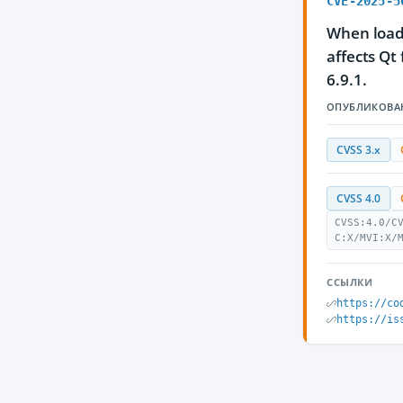
CVE-2025-5
When loadi
affects Qt 
6.9.1.
ОПУБЛИКОВА
CVSS 3.x
CVSS 4.0
CVSS:4.0/C
C:X/MVI:X/
ССЫЛКИ
https://co
https://is