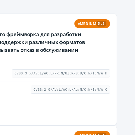
MEDIUM
5.5
ого фреймворка для разработки
я поддержки различных форматов
ызвать отказ в обслуживании
CVSS:3.x/AV:L/AC:L/PR:N/UI:R/S:U/C:N/I:N/A:H
CVSS:2.0/AV:L/AC:L/Au:N/C:N/I:N/A:C