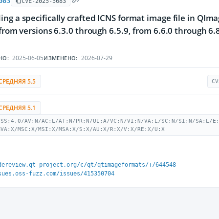
683
CVE-2025-5683
ng a specifically crafted ICNS format image file in QImage
from versions 6.3.0 through 6.5.9, from 6.6.0 through 6.8.4
2025-06-05
2026-07-29
НО:
ИЗМЕНЕНО:
СРЕДНЯЯ 5.5
CV
СРЕДНЯЯ 5.1
VSS:4.0/AV:N/AC:L/AT:N/PR:N/UI:A/VC:N/VI:N/VA:L/SC:N/SI:N/SA:L/E
MVA:X/MSC:X/MSI:X/MSA:X/S:X/AU:X/R:X/V:X/RE:X/U:X
dereview.qt-project.org/c/qt/qtimageformats/+/644548
sues.oss-fuzz.com/issues/415350704