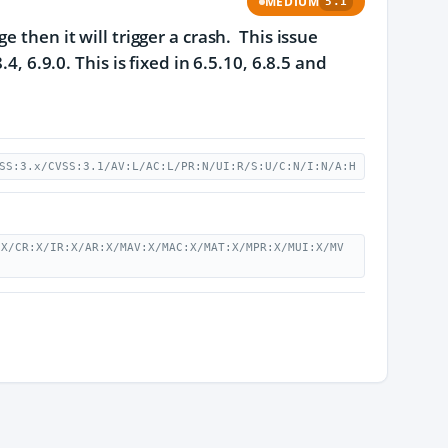
MEDIUM
5.1
 then it will trigger a crash. This issue
, 6.9.0. This is fixed in 6.5.10, 6.8.5 and
SS:3.x/CVSS:3.1/AV:L/AC:L/PR:N/UI:R/S:U/C:N/I:N/A:H
:X/CR:X/IR:X/AR:X/MAV:X/MAC:X/MAT:X/MPR:X/MUI:X/MV