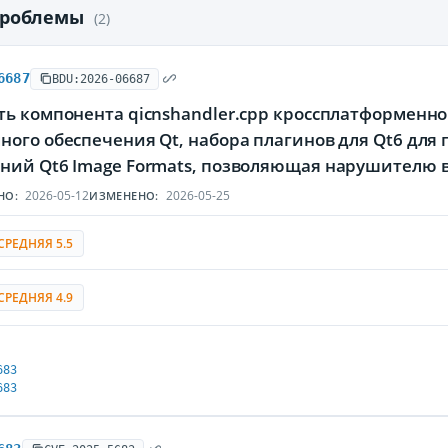
проблемы
(2)
6687
BDU:2026-06687
ть компонента qicnshandler.cpp кроссплатформенн
ного обеспечения Qt, набора плагинов для Qt6 дл
ний Qt6 Image Formats, позволяющая нарушителю в
2026-05-12
2026-05-25
НО:
ИЗМЕНЕНО:
СРЕДНЯЯ 5.5
СРЕДНЯЯ 4.9
683
683