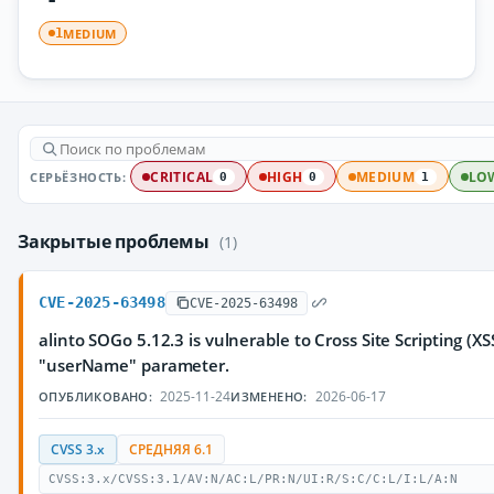
MEDIUM
1
СЕРЬЁЗНОСТЬ:
CRITICAL
HIGH
MEDIUM
LO
0
0
1
Закрытые проблемы
(1)
CVE-2025-63498
CVE-2025-63498
alinto SOGo 5.12.3 is vulnerable to Cross Site Scripting (XS
"userName" parameter.
2025-11-24
2026-06-17
ОПУБЛИКОВАНО:
ИЗМЕНЕНО:
CVSS 3.x
СРЕДНЯЯ 6.1
CVSS:3.x/CVSS:3.1/AV:N/AC:L/PR:N/UI:R/S:C/C:L/I:L/A:N