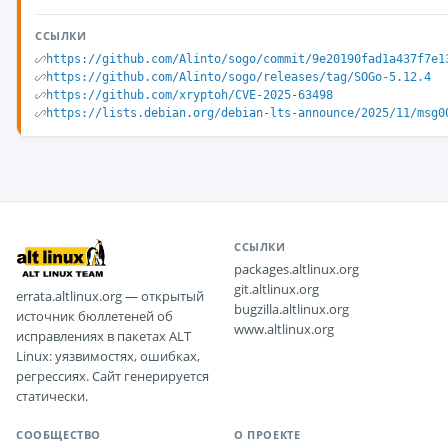
ССЫЛКИ
https://github.com/Alinto/sogo/commit/9e20190fad1a437f7e1
https://github.com/Alinto/sogo/releases/tag/SOGo-5.12.4
https://github.com/xryptoh/CVE-2025-63498
https://lists.debian.org/debian-lts-announce/2025/11/msg0
ССЫЛКИ
packages.altlinux.org
git.altlinux.org
errata.altlinux.org — открытый
bugzilla.altlinux.org
источник бюллетеней об
www.altlinux.org
исправлениях в пакетах ALT
Linux: уязвимостях, ошибках,
регрессиях. Сайт генерируется
статически.
СООБЩЕСТВО
О ПРОЕКТЕ