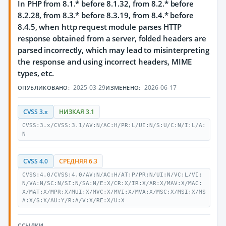
In PHP from 8.1.* before 8.1.32, from 8.2.* before
8.2.28, from 8.3.* before 8.3.19, from 8.4.* before
8.4.5, when http request module parses HTTP
response obtained from a server, folded headers are
parsed incorrectly, which may lead to misinterpreting
the response and using incorrect headers, MIME
types, etc.
2025-03-29
2026-06-17
ОПУБЛИКОВАНО:
ИЗМЕНЕНО:
CVSS 3.x
НИЗКАЯ 3.1
CVSS:3.x/CVSS:3.1/AV:N/AC:H/PR:L/UI:N/S:U/C:N/I:L/A:
N
CVSS 4.0
СРЕДНЯЯ 6.3
CVSS:4.0/CVSS:4.0/AV:N/AC:H/AT:P/PR:N/UI:N/VC:L/VI:
N/VA:N/SC:N/SI:N/SA:N/E:X/CR:X/IR:X/AR:X/MAV:X/MAC:
X/MAT:X/MPR:X/MUI:X/MVC:X/MVI:X/MVA:X/MSC:X/MSI:X/MS
A:X/S:X/AU:Y/R:A/V:X/RE:X/U:X
ССЫЛКИ