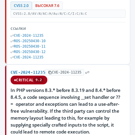
CVSS 2.0
ВЫСОКАЯ 7.6
CVSS:2.0/AV:N/AC:H/Au:N/C:C/I:C/A:C
ССЫЛКИ
CVE-2024-11235
ROS-20250430-10
ROS-20250430-11
ROS-20250430-12
CVE-2024-11235
CVE-2024-11235
CVE-2024-11235
CRITICAL
9.2
In PHP versions 8.3.* before 8.3.19 and 8.4.* before
8.4.5, a code sequence involving __set handler or ??
= operator and exceptions can lead to a use-after-
free vulnerability. If the third party can control the
memory layout leading to this, for example by
supplying specially crafted inputs to the script, it
could lead to remote code execution.