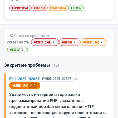
CRITICAL
HIGH
MEDIUM
LOW
1
1
7
1
СЕРЬЁЗНОСТЬ:
CRITICAL
HIGH
MEDIUM
1
1
7
LOW
1
Закрытые проблемы
(10)
BDU:2025-02827
BDU:2025-02827
MEDIUM
4.3
Уязвимость интерпретатора языка
программирования PHP, связанная с
недостатками обработки заголовков HTTP-
запросов, позволяющая нарушителю отправить