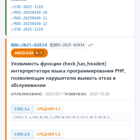
CVE-2025-1219
ROS-20250430-10
ROS-20250430-11
ROS-20250430-12
CVE-2025-1219
BDU:2025-02834
BDU:2025-02834
MEDIUM
4.3
Уязвимость функции check_has_header()
интерпретатора языка программирования PHP,
позволяющая нарушителю вызвать отказ в
обслуживании
2025-03-17
2025-10-28
ОПУБЛИКОВАНО:
ИЗМЕНЕНО:
CVSS 3.x
СРЕДНЯЯ 4.3
CVSS:3.x/AV:N/AC:L/PR:N/UI:R/S:U/C:N/I:N/A:L
CVSS 2.0
СРЕДНЯЯ 5.0