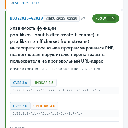
CVE-2025-1217
BDU:2025-02829
LOW
BDU:2025-02829
3.5
Уязвимость функций
php_libxml_input_buffer_create_filename() и
php_libxml_sniff_charset_from_stream()
интерпретатора языка программирования PHP,
позволяющая нарушителю перенаправить
пользователя на произвольный URL-адрес
2025-03-16
2025-10-28
ОПУБЛИКОВАНО:
ИЗМЕНЕНО:
CVSS 3.x
НИЗКАЯ 3.5
CVSS:3.x/AV:N/AC:L/PR:L/UI:R/S:U/C:N/I:L/A:N
CVSS 2.0
СРЕДНЯЯ 4.0
CVSS:2.0/AV:N/AC:L/Au:S/C:N/I:P/A:N
ССЫЛКИ