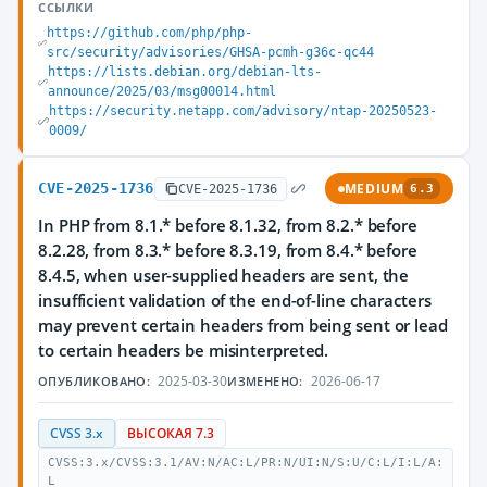
ССЫЛКИ
https://github.com/php/php-
src/security/advisories/GHSA-pcmh-g36c-qc44
https://lists.debian.org/debian-lts-
announce/2025/03/msg00014.html
https://security.netapp.com/advisory/ntap-20250523-
0009/
CVE-2025-1736
MEDIUM
CVE-2025-1736
6.3
In PHP from 8.1.* before 8.1.32, from 8.2.* before
8.2.28, from 8.3.* before 8.3.19, from 8.4.* before
8.4.5, when user-supplied headers are sent, the
insufficient validation of the end-of-line characters
may prevent certain headers from being sent or lead
to certain headers be misinterpreted.
2025-03-30
2026-06-17
ОПУБЛИКОВАНО:
ИЗМЕНЕНО:
CVSS 3.x
ВЫСОКАЯ 7.3
CVSS:3.x/CVSS:3.1/AV:N/AC:L/PR:N/UI:N/S:U/C:L/I:L/A:
L