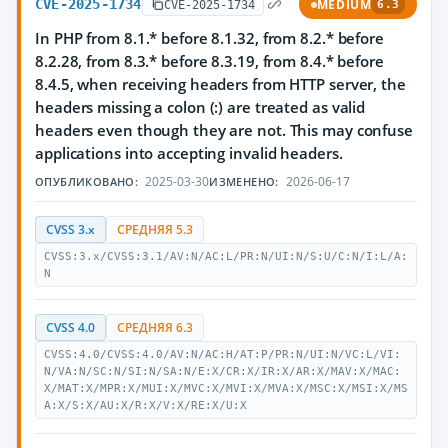
CVE-2025-1734
MEDIUM
CVE-2025-1734
6.3
In PHP from 8.1.* before 8.1.32, from 8.2.* before
8.2.28, from 8.3.* before 8.3.19, from 8.4.* before
8.4.5, when receiving headers from HTTP server, the
headers missing a colon (:) are treated as valid
headers even though they are not. This may confuse
applications into accepting invalid headers.
2025-03-30
2026-06-17
ОПУБЛИКОВАНО:
ИЗМЕНЕНО:
CVSS 3.x
СРЕДНЯЯ 5.3
CVSS:3.x/CVSS:3.1/AV:N/AC:L/PR:N/UI:N/S:U/C:N/I:L/A:
N
CVSS 4.0
СРЕДНЯЯ 6.3
CVSS:4.0/CVSS:4.0/AV:N/AC:H/AT:P/PR:N/UI:N/VC:L/VI:
N/VA:N/SC:N/SI:N/SA:N/E:X/CR:X/IR:X/AR:X/MAV:X/MAC:
X/MAT:X/MPR:X/MUI:X/MVC:X/MVI:X/MVA:X/MSC:X/MSI:X/MS
A:X/S:X/AU:X/R:X/V:X/RE:X/U:X