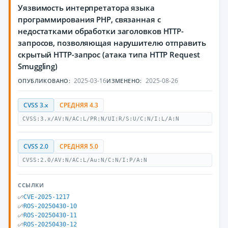
Уязвимость интерпретатора языка
программирования PHP, связанная с
недостатками обработки заголовков HTTP-
запросов, позволяющая нарушителю отправить
скрытый HTTP-запрос (атака типа HTTP Request
Smuggling)
2025-03-16
2025-08-26
ОПУБЛИКОВАНО:
ИЗМЕНЕНО:
CVSS 3.x
СРЕДНЯЯ 4.3
CVSS:3.x/AV:N/AC:L/PR:N/UI:R/S:U/C:N/I:L/A:N
CVSS 2.0
СРЕДНЯЯ 5.0
CVSS:2.0/AV:N/AC:L/Au:N/C:N/I:P/A:N
ССЫЛКИ
CVE-2025-1217
ROS-20250430-10
ROS-20250430-11
ROS-20250430-12