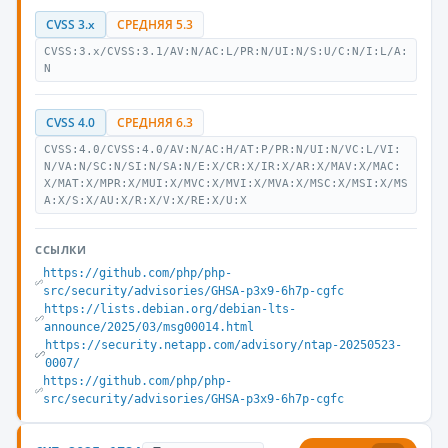
CVSS 3.x
СРЕДНЯЯ 5.3
CVSS:3.x/CVSS:3.1/AV:N/AC:L/PR:N/UI:N/S:U/C:N/I:L/A:
N
CVSS 4.0
СРЕДНЯЯ 6.3
CVSS:4.0/CVSS:4.0/AV:N/AC:H/AT:P/PR:N/UI:N/VC:L/VI:
N/VA:N/SC:N/SI:N/SA:N/E:X/CR:X/IR:X/AR:X/MAV:X/MAC:
X/MAT:X/MPR:X/MUI:X/MVC:X/MVI:X/MVA:X/MSC:X/MSI:X/MS
A:X/S:X/AU:X/R:X/V:X/RE:X/U:X
ССЫЛКИ
https://github.com/php/php-
src/security/advisories/GHSA-p3x9-6h7p-cgfc
https://lists.debian.org/debian-lts-
announce/2025/03/msg00014.html
https://security.netapp.com/advisory/ntap-20250523-
0007/
https://github.com/php/php-
src/security/advisories/GHSA-p3x9-6h7p-cgfc