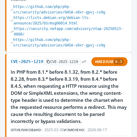
https://github.com/php/php-
src/security/advisories/GHSA-v8xr-gpvj-cx9g
https://lists.debian.org/debian-lts-
announce/2025/03/msg00014.html
https://security.netapp.com/advisory/ntap-20250523-
0008/
https://github.com/php/php-
src/security/advisories/GHSA-v8xr-gpvj-cx9g
CVE-2025-1219
MEDIUM
CVE-2025-1219
6.3
In PHP from 8.1.* before 8.1.32, from 8.2.* before
8.2.28, from 8.3.* before 8.3.19, from 8.4.* before
8.4.5, when requesting a HTTP resource using the
DOM or SimpleXML extensions, the wrong content-
type header is used to determine the charset when
the requested resource performs a redirect. This may
cause the resulting document to be parsed
incorrectly or bypass validations.
2025-03-30
2026-06-17
ОПУБЛИКОВАНО:
ИЗМЕНЕНО: