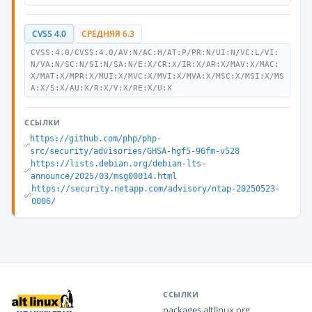
CVSS 4.0
СРЕДНЯЯ 6.3
CVSS:4.0/CVSS:4.0/AV:N/AC:H/AT:P/PR:N/UI:N/VC:L/VI:
N/VA:N/SC:N/SI:N/SA:N/E:X/CR:X/IR:X/AR:X/MAV:X/MAC:
X/MAT:X/MPR:X/MUI:X/MVC:X/MVI:X/MVA:X/MSC:X/MSI:X/MS
A:X/S:X/AU:X/R:X/V:X/RE:X/U:X
ССЫЛКИ
https://github.com/php/php-
src/security/advisories/GHSA-hgf5-96fm-v528
https://lists.debian.org/debian-lts-
announce/2025/03/msg00014.html
https://security.netapp.com/advisory/ntap-20250523-
0006/
ССЫЛКИ
packages.altlinux.org