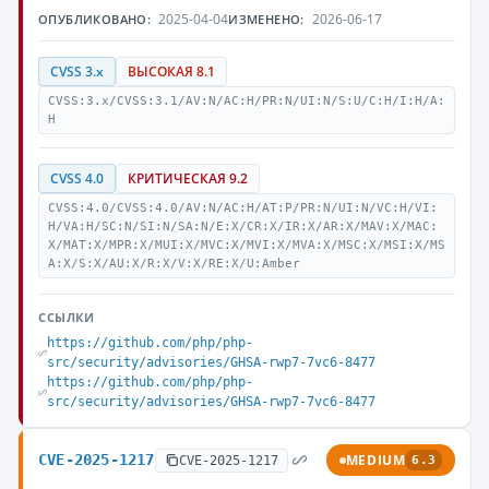
2025-04-04
2026-06-17
ОПУБЛИКОВАНО:
ИЗМЕНЕНО:
CVSS 3.x
ВЫСОКАЯ 8.1
CVSS:3.x/CVSS:3.1/AV:N/AC:H/PR:N/UI:N/S:U/C:H/I:H/A:
H
CVSS 4.0
КРИТИЧЕСКАЯ 9.2
CVSS:4.0/CVSS:4.0/AV:N/AC:H/AT:P/PR:N/UI:N/VC:H/VI:
H/VA:H/SC:N/SI:N/SA:N/E:X/CR:X/IR:X/AR:X/MAV:X/MAC:
X/MAT:X/MPR:X/MUI:X/MVC:X/MVI:X/MVA:X/MSC:X/MSI:X/MS
A:X/S:X/AU:X/R:X/V:X/RE:X/U:Amber
ССЫЛКИ
https://github.com/php/php-
src/security/advisories/GHSA-rwp7-7vc6-8477
https://github.com/php/php-
src/security/advisories/GHSA-rwp7-7vc6-8477
CVE-2025-1217
MEDIUM
CVE-2025-1217
6.3