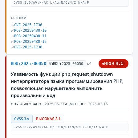
CVSS:2.0/AV:N/AC:L/Au:N/C:N/I:N/A:P
ССЫЛКИ
CVE-2025-1736
ROS-20250430-10
ROS-20250430-11
ROS-20250430-12
CVE-2025-1736
BDU:2025-06050
HIGH
BDU:2025-06050
8.1
Уязвимость функции php_request_shutdown
интерпретатора языка программирования PHP,
позволяющая нарушителю выполнить
произвольный код
2025-05-27
2026-02-15
ОПУБЛИКОВАНО:
ИЗМЕНЕНО:
CVSS 3.x
ВЫСОКАЯ 8.1
CVSS:3.x/AV:N/AC:H/PR:N/UI:N/S:U/C:H/I:H/A:H