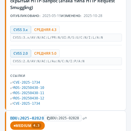
скрытый HTTP-запрос (атака типа HTTP Request
Smuggling)
2025-05-19
2025-10-28
ОПУБЛИКОВАНО:
ИЗМЕНЕНО:
CVSS 3.x
СРЕДНЯЯ 4.3
CVSS:3.x/AV:N/AC:L/PR:N/UI:R/S:U/C:N/I:L/A:N
CVSS 2.0
СРЕДНЯЯ 5.0
CVSS:2.0/AV:N/AC:L/Au:N/C:N/I:P/A:N
ССЫЛКИ
CVE-2025-1734
ROS-20250430-10
ROS-20250430-11
ROS-20250430-12
CVE-2025-1734
BDU:2025-02828
BDU:2025-02828
MEDIUM
4.3