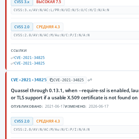
CVSS 3.x
ВЫСОКАЯ 7.5
CVSS:3.x/AV:N/AC:L/PR:N/UI:N/S:U/C:H/I:N/A:N
CVSS 2.0
СРЕДНЯЯ 4.3
CVSS:2.0/AV:N/AC:M/Au:N/C:P/I:N/A:N
ССЫЛКИ
CVE-2021-34825
CVE-2021-34825
CVE-2021-34825
CVE-2021-34825
Quassel through 0.13.1, when --require-ssl is enabled, la
or TLS support if a usable X.509 certificate is not found on
2021-06-17
2026-06-17
ОПУБЛИКОВАНО:
ИЗМЕНЕНО:
CVSS 2.0
СРЕДНЯЯ 4.3
CVSS:2.0/AV:N/AC:M/Au:N/C:P/I:N/A:N