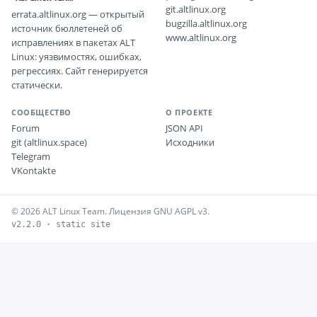
git.altlinux.org
errata.altlinux.org — открытый
bugzilla.altlinux.org
источник бюллетеней об
www.altlinux.org
исправлениях в пакетах ALT
Linux: уязвимостях, ошибках,
регрессиях. Сайт генерируется
статически.
СООБЩЕСТВО
О ПРОЕКТЕ
Forum
JSON API
git (altlinux.space)
Исходники
Telegram
VKontakte
© 2026 ALT Linux Team. Лицензия GNU AGPL v3.
v2.2.0 · static site