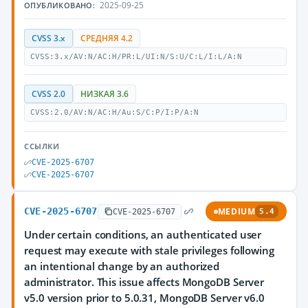
2025-09-25
ОПУБЛИКОВАНО:
CVSS 3.x
СРЕДНЯЯ 4.2
CVSS:3.x/AV:N/AC:H/PR:L/UI:N/S:U/C:L/I:L/A:N
CVSS 2.0
НИЗКАЯ 3.6
CVSS:2.0/AV:N/AC:H/Au:S/C:P/I:P/A:N
ССЫЛКИ
CVE-2025-6707
CVE-2025-6707
CVE-2025-6707
MEDIUM
CVE-2025-6707
5.4
Under certain conditions, an authenticated user
request may execute with stale privileges following
an intentional change by an authorized
administrator. This issue affects MongoDB Server
v5.0 version prior to 5.0.31, MongoDB Server v6.0