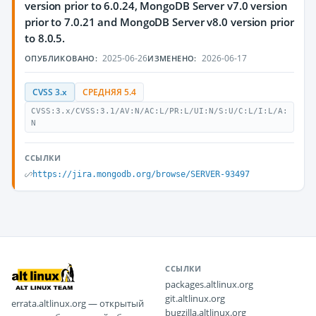
version prior to 6.0.24, MongoDB Server v7.0 version
prior to 7.0.21 and MongoDB Server v8.0 version prior
to 8.0.5.
2025-06-26
2026-06-17
ОПУБЛИКОВАНО:
ИЗМЕНЕНО:
CVSS 3.x
СРЕДНЯЯ 5.4
CVSS:3.x/CVSS:3.1/AV:N/AC:L/PR:L/UI:N/S:U/C:L/I:L/A:
N
ССЫЛКИ
https://jira.mongodb.org/browse/SERVER-93497
ССЫЛКИ
packages.altlinux.org
git.altlinux.org
errata.altlinux.org — открытый
bugzilla.altlinux.org