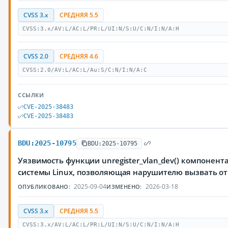
CVSS 3.x
СРЕДНЯЯ 5.5
CVSS:3.x/AV:L/AC:L/PR:L/UI:N/S:U/C:N/I:N/A:H
CVSS 2.0
СРЕДНЯЯ 4.6
CVSS:2.0/AV:L/AC:L/Au:S/C:N/I:N/A:C
ССЫЛКИ
CVE-2025-38483
CVE-2025-38483
BDU:2025-10795
BDU:2025-10795
Уязвимость функции unregister_vlan_dev() компонен
системы Linux, позволяющая нарушителю вызвать от
2025-09-04
2026-03-18
ОПУБЛИКОВАНО:
ИЗМЕНЕНО:
CVSS 3.x
СРЕДНЯЯ 5.5
CVSS:3.x/AV:L/AC:L/PR:L/UI:N/S:U/C:N/I:N/A:H