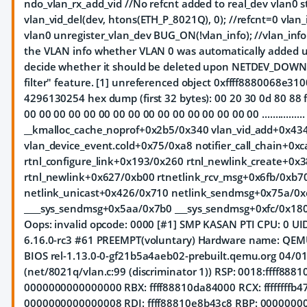
ndo_vlan_rx_add_vid //No refcnt added to real_dev vlan0 
vlan_vid_del(dev, htons(ETH_P_8021Q), 0); //refcnt=0 vlan_
vlan0 unregister_vlan_dev BUG_ON(!vlan_info); //vlan_info 
the VLAN info whether VLAN 0 was automatically added
decide whether it should be deleted upon NETDEV_DOWN, re
filter" feature. [1] unreferenced object 0xffff8880068e3100 
4296130254 hex dump (first 32 bytes): 00 20 30 0d 80 88 ff ff 
00 00 00 00 00 00 00 00 00 00 00 00 00 00 00 00 ..............
__kmalloc_cache_noprof+0x2b5/0x340 vlan_vid_add+0x43
vlan_device_event.cold+0x75/0xa8 notifier_call_chain+0x
rtnl_configure_link+0x193/0x260 rtnl_newlink_create+0x
rtnl_newlink+0x627/0xb00 rtnetlink_rcv_msg+0x6fb/0xb70
netlink_unicast+0x426/0x710 netlink_sendmsg+0x75a/0x
____sys_sendmsg+0x5aa/0x7b0 ___sys_sendmsg+0xfc/0x180 
Oops: invalid opcode: 0000 [#1] SMP KASAN PTI CPU: 0 UID
6.16.0-rc3 #61 PREEMPT(voluntary) Hardware name: QEMU 
BIOS rel-1.13.0-0-gf21b5a4aeb02-prebuilt.qemu.org 04/01
(net/8021q/vlan.c:99 (discriminator 1)) RSP: 0018:ffff88
0000000000000000 RBX: ffff88810da84000 RCX: ffffffffb4
0000000000000008 RDI: ffff88810e8b43c8 RBP: 000000