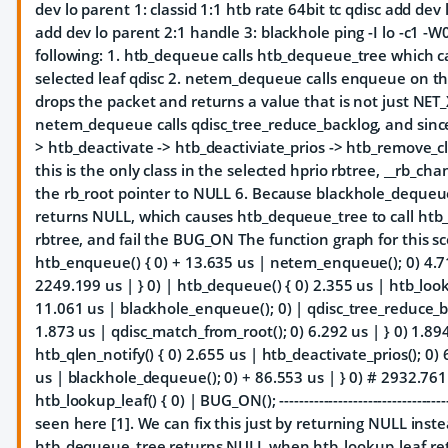
dev lo parent 1: classid 1:1 htb rate 64bit tc qdisc add dev
add dev lo parent 2:1 handle 3: blackhole ping -I lo -c1 -W
following: 1. htb_dequeue calls htb_dequeue_tree which c
selected leaf qdisc 2. netem_dequeue calls enqueue on th
drops the packet and returns a value that is not just NET
netem_dequeue calls qdisc_tree_reduce_backlog, and since q
> htb_deactivate -> htb_deactiviate_prios -> htb_remove_c
this is the only class in the selected hprio rbtree, __rb_c
the rb_root pointer to NULL 6. Because blackhole_dequ
returns NULL, which causes htb_dequeue_tree to call htb
rbtree, and fail the BUG_ON The function graph for this sc
htb_enqueue() { 0) + 13.635 us | netem_enqueue(); 0) 4.719
2249.199 us | } 0) | htb_dequeue() { 0) 2.355 us | htb_loo
11.061 us | blackhole_enqueue(); 0) | qdisc_tree_reduce_bac
1.873 us | qdisc_match_from_root(); 0) 6.292 us | } 0) 1.894
htb_qlen_notify() { 0) 2.655 us | htb_deactivate_prios(); 0) 
us | blackhole_dequeue(); 0) + 86.553 us | } 0) # 2932.761
htb_lookup_leaf() { 0) | BUG_ON(); --------------------------------
seen here [1]. We can fix this just by returning NULL ins
htb_dequeue_tree returns NULL when htb_lookup_leaf ret