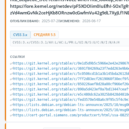
https://lore.kernel.org/netdev/pF5XOOIim0IuEfhI-SOx
zVd4wmGvNk2ceHjKb8ORnzw0cGwfmVu42g9dL7XyJLf1NEza
2025-07-28
2026-06-17
ОПУБЛИКОВАНО:
ИЗМЕНЕНО:
CVSS 3.x
СРЕДНЯЯ 5.5
CVSS:3.x/CVSS:3.1/AV:L/AC:L/PR:L/UI:N/S:U/C:N/I:N/A:H
ССЫЛКИ
https://git.kernel.org/stable/c/0e1d5d9b5c5966e2e42e29867
https://git.kernel.org/stable/c/3691f84269a23f7edd263e9b6
https://git.kernel.org/stable/c/5c0506cd1b1a3b145bda2612b
https://git.kernel.org/stable/c/7ff2d83ecf2619060f30ecf9f
https://git.kernel.org/stable/c/850226aef8d28a00cf966ef26
https://git.kernel.org/stable/c/890a5d423ef0a7bd13447ceaf
https://git.kernel.org/stable/c/e5c480dc62a3025b8428d4818
https://git.kernel.org/stable/c/fed3570e548a6c9f95c5f4c9e
https://lists.debian.org/debian-lts-announce/2025/10/msg0
https://lists.debian.org/debian-lts-announce/2025/10/msg0
https://cert-portal.siemens.com/productcert/html/ssa-0825