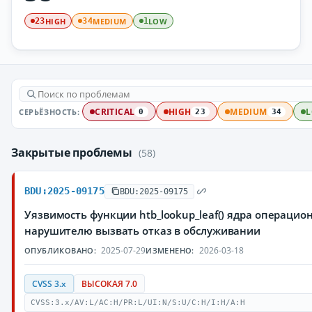
HIGH
MEDIUM
LOW
23
34
1
СЕРЬЁЗНОСТЬ:
CRITICAL
HIGH
MEDIUM
0
23
34
Закрытые проблемы
(58)
BDU:2025-09175
BDU:2025-09175
Уязвимость функции htb_lookup_leaf() ядра операци
нарушителю вызвать отказ в обслуживании
2025-07-29
2026-03-18
ОПУБЛИКОВАНО:
ИЗМЕНЕНО:
CVSS 3.x
ВЫСОКАЯ 7.0
CVSS:3.x/AV:L/AC:H/PR:L/UI:N/S:U/C:H/I:H/A:H