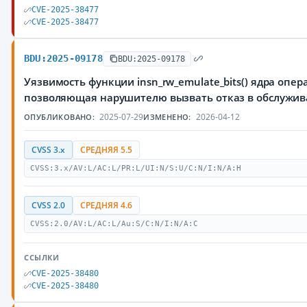
CVE-2025-38477
CVE-2025-38477
BDU:2025-09178
BDU:2025-09178
Уязвимость функции insn_rw_emulate_bits() ядра опер
позволяющая нарушителю вызвать отказ в обслужи
2025-07-29
2026-04-12
ОПУБЛИКОВАНО:
ИЗМЕНЕНО:
CVSS 3.x
СРЕДНЯЯ 5.5
CVSS:3.x/AV:L/AC:L/PR:L/UI:N/S:U/C:N/I:N/A:H
CVSS 2.0
СРЕДНЯЯ 4.6
CVSS:2.0/AV:L/AC:L/Au:S/C:N/I:N/A:C
ССЫЛКИ
CVE-2025-38480
CVE-2025-38480