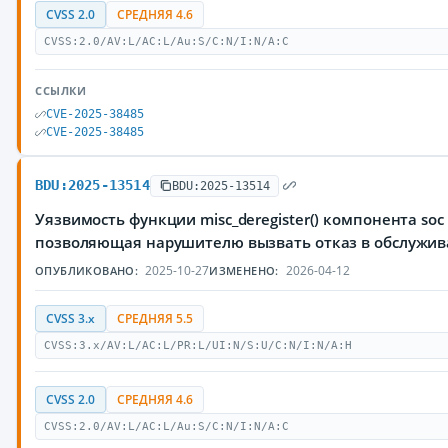
CVSS 2.0
СРЕДНЯЯ 4.6
CVSS:2.0/AV:L/AC:L/Au:S/C:N/I:N/A:C
ССЫЛКИ
CVE-2025-38485
CVE-2025-38485
BDU:2025-13514
BDU:2025-13514
Уязвимость функции misc_deregister() компонента so
позволяющая нарушителю вызвать отказ в обслужи
2025-10-27
2026-04-12
ОПУБЛИКОВАНО:
ИЗМЕНЕНО:
CVSS 3.x
СРЕДНЯЯ 5.5
CVSS:3.x/AV:L/AC:L/PR:L/UI:N/S:U/C:N/I:N/A:H
CVSS 2.0
СРЕДНЯЯ 4.6
CVSS:2.0/AV:L/AC:L/Au:S/C:N/I:N/A:C