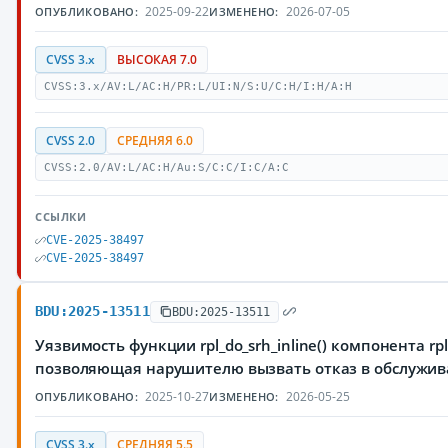
2025-09-22
2026-07-05
ОПУБЛИКОВАНО:
ИЗМЕНЕНО:
CVSS 3.x
ВЫСОКАЯ 7.0
CVSS:3.x/AV:L/AC:H/PR:L/UI:N/S:U/C:H/I:H/A:H
CVSS 2.0
СРЕДНЯЯ 6.0
CVSS:2.0/AV:L/AC:H/Au:S/C:C/I:C/A:C
ССЫЛКИ
CVE-2025-38497
CVE-2025-38497
BDU:2025-13511
BDU:2025-13511
Уязвимость функции rpl_do_srh_inline() компонента r
позволяющая нарушителю вызвать отказ в обслужи
2025-10-27
2026-05-25
ОПУБЛИКОВАНО:
ИЗМЕНЕНО:
CVSS 3.x
СРЕДНЯЯ 5.5