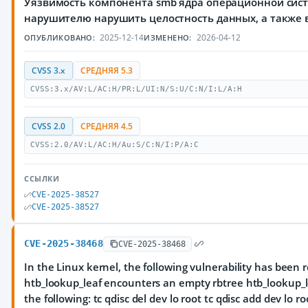
Уязвимость компонента smb ядра операционной сис
нарушителю нарушить целостность данных, а также 
2025-12-14
2026-04-12
ОПУБЛИКОВАНО:
ИЗМЕНЕНО:
CVSS 3.x
СРЕДНЯЯ 5.3
CVSS:3.x/AV:L/AC:H/PR:L/UI:N/S:U/C:N/I:L/A:H
CVSS 2.0
СРЕДНЯЯ 4.5
CVSS:2.0/AV:L/AC:H/Au:S/C:N/I:P/A:C
ССЫЛКИ
CVE-2025-38527
CVE-2025-38527
CVE-2025-38468
CVE-2025-38468
In the Linux kernel, the following vulnerability has bee
htb_lookup_leaf encounters an empty rbtree htb_lookup_l
the following: tc qdisc del dev lo root tc qdisc add dev lo r