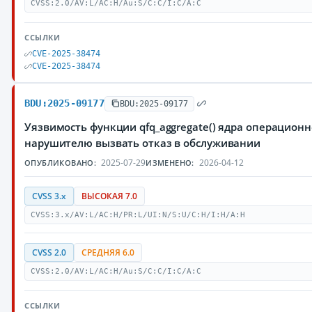
CVSS:2.0/AV:L/AC:H/Au:S/C:C/I:C/A:C
ССЫЛКИ
CVE-2025-38474
CVE-2025-38474
BDU:2025-09177
BDU:2025-09177
Уязвимость функции qfq_aggregate() ядра операцион
нарушителю вызвать отказ в обслуживании
2025-07-29
2026-04-12
ОПУБЛИКОВАНО:
ИЗМЕНЕНО:
CVSS 3.x
ВЫСОКАЯ 7.0
CVSS:3.x/AV:L/AC:H/PR:L/UI:N/S:U/C:H/I:H/A:H
CVSS 2.0
СРЕДНЯЯ 6.0
CVSS:2.0/AV:L/AC:H/Au:S/C:C/I:C/A:C
ССЫЛКИ