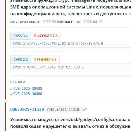
Уязвимость функции crypt_message() в модуле fs/smb/
SMB ядра операционной системы Linux, позволяюща
на конфиденциальность, целостность и доступност
2025-09-04
2026-04-12
ОПУБЛИКОВАНО:
ИЗМЕНЕНО:
CVSS 3.x
ВЫСОКАЯ 7.8
CVSS:3.x/AV:L/AC:L/PR:L/UI:N/S:U/C:H/I:H/A:H
CVSS 2.0
СРЕДНЯЯ 6.8
CVSS:2.0/AV:L/AC:L/Au:S/C:C/I:C/A:C
ССЫЛКИ
CVE-2025-38488
CVE-2025-38488
BDU:2025-11510
BDU:2025-11510
Уязвимость модуля drivers/usb/gadget/configfs.c ядра
позволяющая нарушителю вызвать отказ в обслужи