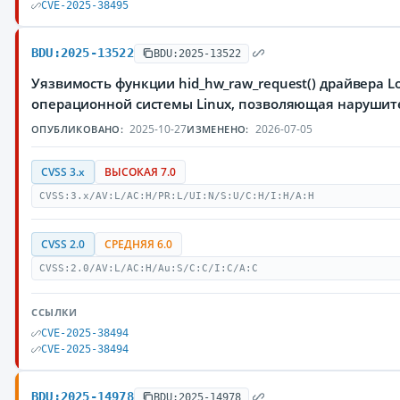
CVE-2025-38495
BDU:2025-13522
BDU:2025-13522
Уязвимость функции hid_hw_raw_request() драйвера Lo
операционной системы Linux, позволяющая нарушит
2025-10-27
2026-07-05
ОПУБЛИКОВАНО:
ИЗМЕНЕНО:
CVSS 3.x
ВЫСОКАЯ 7.0
CVSS:3.x/AV:L/AC:H/PR:L/UI:N/S:U/C:H/I:H/A:H
CVSS 2.0
СРЕДНЯЯ 6.0
CVSS:2.0/AV:L/AC:H/Au:S/C:C/I:C/A:C
ССЫЛКИ
CVE-2025-38494
CVE-2025-38494
BDU:2025-14978
BDU:2025-14978