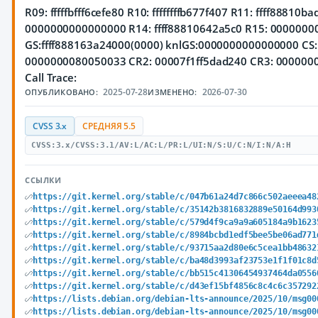
R09: fffffbfff6cefe80 R10: ffffffffb677f407 R11: ffff88810
0000000000000000 R14: ffff88810642a5c0 R15: 00000000
GS:ffff888163a24000(0000) knlGS:0000000000000000 CS: 
0000000080050033 CR2: 00007f1ff5dad240 CR3: 000000
Call Trace:
2025-07-28
2026-07-30
ОПУБЛИКОВАНО:
ИЗМЕНЕНО:
CVSS 3.x
СРЕДНЯЯ 5.5
CVSS:3.x/CVSS:3.1/AV:L/AC:L/PR:L/UI:N/S:U/C:N/I:N/A:H
ССЫЛКИ
https://git.kernel.org/stable/c/047b61a24d7c866c502aeeea48
https://git.kernel.org/stable/c/35142b3816832889e50164d993
https://git.kernel.org/stable/c/579d4f9ca9a9a605184a9b1623
https://git.kernel.org/stable/c/8984bcbd1edf5bee5be06ad771
https://git.kernel.org/stable/c/93715aa2d80e6c5cea1bb48632
https://git.kernel.org/stable/c/ba48d3993af23753e1f1f01c8d
https://git.kernel.org/stable/c/bb515c41306454937464da0556
https://git.kernel.org/stable/c/d43ef15bf4856c8c4c6c357292
https://lists.debian.org/debian-lts-announce/2025/10/msg00
https://lists.debian.org/debian-lts-announce/2025/10/msg00