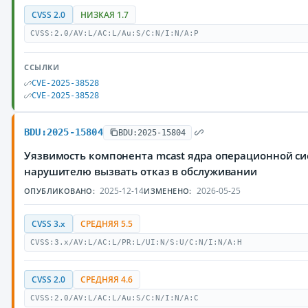
CVSS 2.0
НИЗКАЯ 1.7
CVSS:2.0/AV:L/AC:L/Au:S/C:N/I:N/A:P
ССЫЛКИ
CVE-2025-38528
CVE-2025-38528
BDU:2025-15804
BDU:2025-15804
Уязвимость компонента mcast ядра операционной си
нарушителю вызвать отказ в обслуживании
2025-12-14
2026-05-25
ОПУБЛИКОВАНО:
ИЗМЕНЕНО:
CVSS 3.x
СРЕДНЯЯ 5.5
CVSS:3.x/AV:L/AC:L/PR:L/UI:N/S:U/C:N/I:N/A:H
CVSS 2.0
СРЕДНЯЯ 4.6
CVSS:2.0/AV:L/AC:L/Au:S/C:N/I:N/A:C