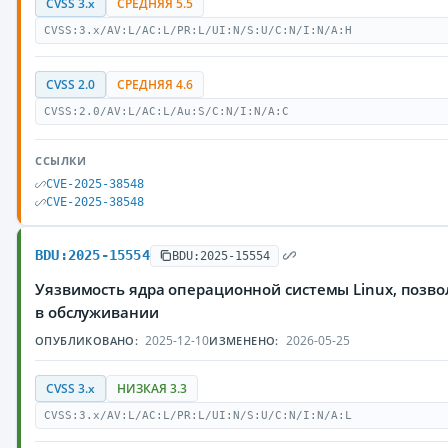
CVSS 3.x
СРЕДНЯЯ 5.5
CVSS:3.x/AV:L/AC:L/PR:L/UI:N/S:U/C:N/I:N/A:H
CVSS 2.0
СРЕДНЯЯ 4.6
CVSS:2.0/AV:L/AC:L/Au:S/C:N/I:N/A:C
ССЫЛКИ
CVE-2025-38548
CVE-2025-38548
BDU:2025-15554
BDU:2025-15554
Уязвимость ядра операционной системы Linux, позв
в обслуживании
2025-12-10
2026-05-25
ОПУБЛИКОВАНО:
ИЗМЕНЕНО:
CVSS 3.x
НИЗКАЯ 3.3
CVSS:3.x/AV:L/AC:L/PR:L/UI:N/S:U/C:N/I:N/A:L