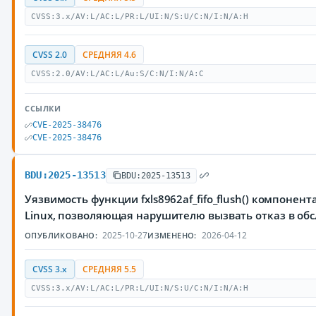
CVSS:3.x/AV:L/AC:L/PR:L/UI:N/S:U/C:N/I:N/A:H
CVSS 2.0
СРЕДНЯЯ 4.6
CVSS:2.0/AV:L/AC:L/Au:S/C:N/I:N/A:C
ССЫЛКИ
CVE-2025-38476
CVE-2025-38476
BDU:2025-13513
BDU:2025-13513
Уязвимость функции fxls8962af_fifo_flush() компонен
Linux, позволяющая нарушителю вызвать отказ в об
2025-10-27
2026-04-12
ОПУБЛИКОВАНО:
ИЗМЕНЕНО:
CVSS 3.x
СРЕДНЯЯ 5.5
CVSS:3.x/AV:L/AC:L/PR:L/UI:N/S:U/C:N/I:N/A:H