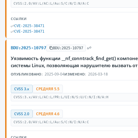
CVSS:2.0/AV:L/AC:L/Au:S/C:N/I:N/A:C
ССЫЛКИ
CVE-2025-38471
CVE-2025-38471
BDU:2025-10797
BDU:2025-10797
Уязвимость функции __nf_conntrack_find_get() компон
системы Linux, позволяющая нарушителю вызвать от
2025-09-04
2026-03-18
ОПУБЛИКОВАНО:
ИЗМЕНЕНО:
CVSS 3.x
СРЕДНЯЯ 5.5
CVSS:3.x/AV:L/AC:L/PR:L/UI:N/S:U/C:N/I:N/A:H
CVSS 2.0
СРЕДНЯЯ 4.6
CVSS:2.0/AV:L/AC:L/Au:S/C:N/I:N/A:C
ССЫЛКИ