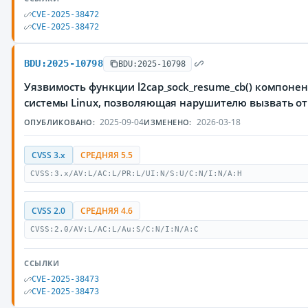
CVE-2025-38472
CVE-2025-38472
BDU:2025-10798
BDU:2025-10798
Уязвимость функции l2cap_sock_resume_cb() компоне
системы Linux, позволяющая нарушителю вызвать от
2025-09-04
2026-03-18
ОПУБЛИКОВАНО:
ИЗМЕНЕНО:
CVSS 3.x
СРЕДНЯЯ 5.5
CVSS:3.x/AV:L/AC:L/PR:L/UI:N/S:U/C:N/I:N/A:H
CVSS 2.0
СРЕДНЯЯ 4.6
CVSS:2.0/AV:L/AC:L/Au:S/C:N/I:N/A:C
ССЫЛКИ
CVE-2025-38473
CVE-2025-38473