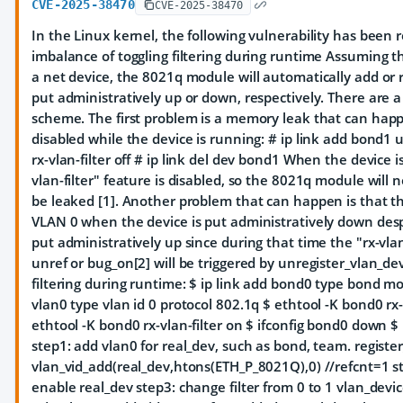
CVE-2025-38470
CVE-2025-38470
In the Linux kernel, the following vulnerability has been r
imbalance of toggling filtering during runtime Assuming th
a net device, the 8021q module will automatically add or
put administratively up or down, respectively. There are 
scheme. The first problem is a memory leak that can happen
disabled while the device is running: # ip link add bond1
rx-vlan-filter off # ip link del dev bond1 When the device 
vlan-filter" feature is disabled, so the 8021q module wil
be leaked [1]. Another problem that can happen is that t
VLAN 0 when the device is put administratively down desp
put administratively up since during that time the "rx-vlan-
unref or bug_on[2] will be triggered by unregister_vlan_dev
filtering during runtime: $ ip link add bond0 type bond m
vlan0 type vlan id 0 protocol 802.1q $ ethtool -K bond0 rx-v
ethtool -K bond0 rx-vlan-filter on $ ifconfig bond0 down $ 
step1: add vlan0 for real_dev, such as bond, team. registe
vlan_vid_add(real_dev,htons(ETH_P_8021Q),0) //refcnt=1 ste
enable real_dev step3: change filter from 0 to 1 vlan_devi