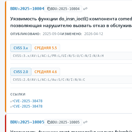
BDU:2025-10804
BDU:2025-10804
Уязвимость функции do_insn_ioctl() компонента come
позволяющая нарушителю вызвать отказ в обслужи
2025-09-04
2026-04-12
ОПУБЛИКОВАНО:
ИЗМЕНЕНО:
CVSS 3.x
СРЕДНЯЯ 5.5
CVSS:3.x/AV:L/AC:L/PR:L/UI:N/S:U/C:N/I:N/A:H
CVSS 2.0
СРЕДНЯЯ 4.6
CVSS:2.0/AV:L/AC:L/Au:S/C:N/I:N/A:C
ССЫЛКИ
CVE-2025-38478
CVE-2025-38478
BDU:2025-10805
BDU:2025-10805