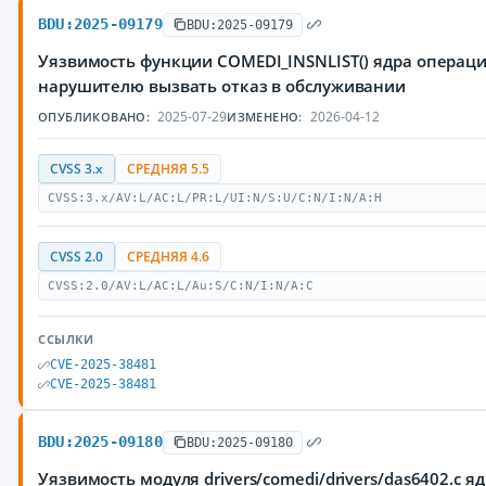
BDU:2025-09179
BDU:2025-09179
Уязвимость функции COMEDI_INSNLIST() ядра операц
нарушителю вызвать отказ в обслуживании
2025-07-29
2026-04-12
ОПУБЛИКОВАНО:
ИЗМЕНЕНО:
CVSS 3.x
СРЕДНЯЯ 5.5
CVSS:3.x/AV:L/AC:L/PR:L/UI:N/S:U/C:N/I:N/A:H
CVSS 2.0
СРЕДНЯЯ 4.6
CVSS:2.0/AV:L/AC:L/Au:S/C:N/I:N/A:C
ССЫЛКИ
CVE-2025-38481
CVE-2025-38481
BDU:2025-09180
BDU:2025-09180
Уязвимость модуля drivers/comedi/drivers/das6402.c 