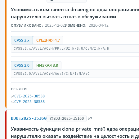
Уязвимость компонента dmaengine ядра операционн
нарушителю вызвать отказ в обслуживании
2025-12-02
2026-04-12
ОПУБЛИКОВАНО:
ИЗМЕНЕНО:
CVSS 3.x
СРЕДНЯЯ 4.7
CVSS:3.x/AV:L/AC:H/PR:L/UI:N/S:U/C:N/I:N/A:H
CVSS 2.0
НИЗКАЯ 3.8
CVSS:2.0/AV:L/AC:H/Au:S/C:N/I:N/A:C
ССЫЛКИ
CVE-2025-38538
CVE-2025-38538
BDU:2025-15160
BDU:2025-15160
Уязвимость функции clone_private_mnt() ядра опера
нарушителю оказать воздействие на целостность и