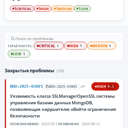
CRITICAL
HIGH
MEDIUM
LOW
1
3
5
1
СЕРЬЁЗНОСТЬ:
CRITICAL
HIGH
MEDIUM
1
3
5
LOW
1
Закрытые проблемы
(10)
BDU:2025-03885
HIGH
BDU:2025-03885
8.1
Уязвимость класса SSLManagerOpenSSL системы
управления базами данных MongoDB,
позволяющая нарушителю обойти ограничения
безопасности
2025-05-18
2025-08-12
ОПУБЛИКОВАНО:
ИЗМЕНЕНО: