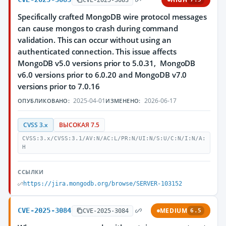
Specifically crafted MongoDB wire protocol messages
can cause mongos to crash during command
validation. This can occur without using an
authenticated connection. This issue affects
MongoDB v5.0 versions prior to 5.0.31, MongoDB
v6.0 versions prior to 6.0.20 and MongoDB v7.0
versions prior to 7.0.16
2025-04-01
2026-06-17
ОПУБЛИКОВАНО:
ИЗМЕНЕНО:
CVSS 3.x
ВЫСОКАЯ 7.5
CVSS:3.x/CVSS:3.1/AV:N/AC:L/PR:N/UI:N/S:U/C:N/I:N/A:
H
ССЫЛКИ
https://jira.mongodb.org/browse/SERVER-103152
CVE-2025-3084
MEDIUM
CVE-2025-3084
6.5