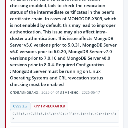
checking enabled, fails to check the revocation
status of the intermediate certificates in the peer's
certificate chain. In cases of MONGODB-X509, which
is not enabled by default, this may lead to improper
authentication. This issue may also affect intra-
cluster authentication. This issue affects MongoDB
Server v5.0 versions prior to 5.0.31, MongoDB Server
v6.0 versions prior to 6.0.20, MongoDB Server v7.0
versions prior to 7.0.16 and MongoDB Server v8.0
versions prior to 8.0.4. Required Configuration
: MongoDB Server must be running on Linux
Operating Systems and CRL revocation status
checking must be enabled
2025-04-01
2026-06-17
ОПУБЛИКОВАНО:
ИЗМЕНЕНО:
CVSS 3.x
КРИТИЧЕСКАЯ 9.8
CVSS:3.x/CVSS:3.1/AV:N/AC:L/PR:N/UI:N/S:U/C:H/I:H/A:
H