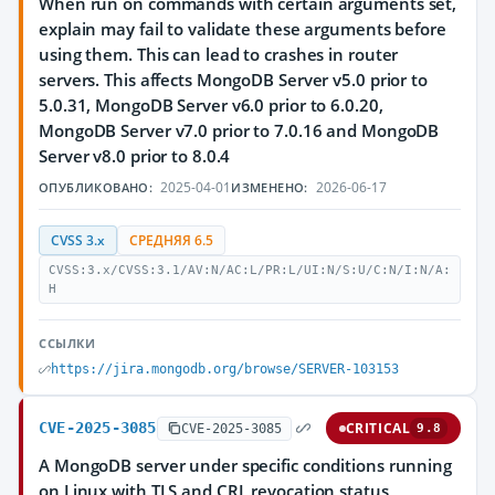
When run on commands with certain arguments set,
explain may fail to validate these arguments before
using them. This can lead to crashes in router
servers. This affects MongoDB Server v5.0 prior to
5.0.31, MongoDB Server v6.0 prior to 6.0.20,
MongoDB Server v7.0 prior to 7.0.16 and MongoDB
Server v8.0 prior to 8.0.4
2025-04-01
2026-06-17
ОПУБЛИКОВАНО:
ИЗМЕНЕНО:
CVSS 3.x
СРЕДНЯЯ 6.5
CVSS:3.x/CVSS:3.1/AV:N/AC:L/PR:L/UI:N/S:U/C:N/I:N/A:
H
ССЫЛКИ
https://jira.mongodb.org/browse/SERVER-103153
CVE-2025-3085
CRITICAL
CVE-2025-3085
9.8
A MongoDB server under specific conditions running
on Linux with TLS and CRL revocation status