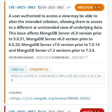
CVE-2025-3082
MEDIUM
CVE-2025-3082
5.4
A user authorized to access a view may be able to
alter the intended collation, allowing them to access
to a different or unintended view of underlying data.
This issue affects MongoDB Server v5.0 version prior
to 5.0.31, MongoDB Server v6.0 version prior to
6.0.20, MongoDB Server v7.0 version prior to 7.0.14
and MongoDB Server v7.3 versions prior to 7.3.4.
2025-04-01
2026-06-17
ОПУБЛИКОВАНО:
ИЗМЕНЕНО:
CVSS 3.x
СРЕДНЯЯ 5.4
CVSS:3.x/CVSS:3.1/AV:N/AC:L/PR:L/UI:N/S:U/C:L/I:L/A:
N
ССЫЛКИ
https://jira.mongodb.org/browse/SERVER-103151
CVE-2025-3083
HIGH
CVE-2025-3083
7.5