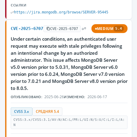
ССЫЛКИ
https://jira.mongodb.org/browse/SERVER-95445
CVE-2025-6707
MEDIUM
CVE-2025-6707
5.4
Under certain conditions, an authenticated user
request may execute with stale privileges following
an intentional change by an authorized
administrator. This issue affects MongoDB Server
v5.0 version prior to 5.0.31, MongoDB Server v6.0
version prior to 6.0.24, MongoDB Server v7.0 version
prior to 7.0.21 and MongoDB Server v8.0 version prior
to 8.0.5.
2025-06-26
2026-06-17
ОПУБЛИКОВАНО:
ИЗМЕНЕНО:
CVSS 3.x
СРЕДНЯЯ 5.4
CVSS:3.x/CVSS:3.1/AV:N/AC:L/PR:L/UI:N/S:U/C:L/I:L/A:
N