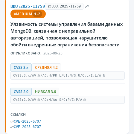
BDU:2025-11759
BDU:2025-11759
MEDIUM
4.2
Уязвимость системы управления базами данных
MongoDB, связанная с неправильной
авторизацией, позволяющая нарушителю
обойти внедренные ограничения безопасности
2025-09-25
ОПУБЛИКОВАНО:
CVSS 3.x
СРЕДНЯЯ 4.2
CVSS:3.x/AV:N/AC:H/PR:L/UI:N/S:U/C:L/I:L/A:N
CVSS 2.0
НИЗКАЯ 3.6
CVSS:2.0/AV:N/AC:H/Au:S/C:P/I:P/A:N
ССЫЛКИ
CVE-2025-6707
CVE-2025-6707