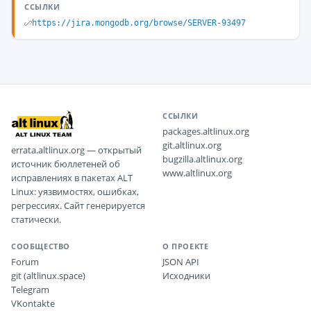
ССЫЛКИ
https://jira.mongodb.org/browse/SERVER-93497
ССЫЛКИ
packages.altlinux.org
git.altlinux.org
errata.altlinux.org — открытый
bugzilla.altlinux.org
источник бюллетеней об
www.altlinux.org
исправлениях в пакетах ALT
Linux: уязвимостях, ошибках,
регрессиях. Сайт генерируется
статически.
СООБЩЕСТВО
О ПРОЕКТЕ
Forum
JSON API
git (altlinux.space)
Исходники
Telegram
VKontakte