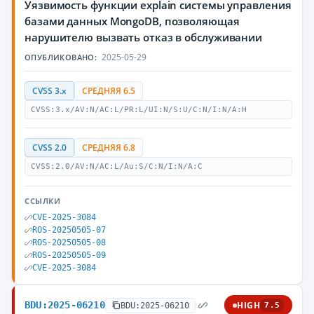
Уязвимость функции explain системы управления
базами данных MongoDB, позволяющая
нарушителю вызвать отказ в обслуживании
2025-05-29
ОПУБЛИКОВАНО:
CVSS 3.x
СРЕДНЯЯ 6.5
CVSS:3.x/AV:N/AC:L/PR:L/UI:N/S:U/C:N/I:N/A:H
CVSS 2.0
СРЕДНЯЯ 6.8
CVSS:2.0/AV:N/AC:L/Au:S/C:N/I:N/A:C
ССЫЛКИ
CVE-2025-3084
ROS-20250505-07
ROS-20250505-08
ROS-20250505-09
CVE-2025-3084
BDU:2025-06210
HIGH
BDU:2025-06210
7.5