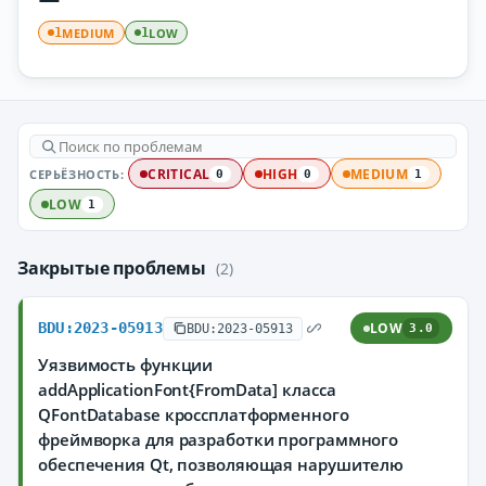
MEDIUM
LOW
1
1
СЕРЬЁЗНОСТЬ:
CRITICAL
HIGH
MEDIUM
0
0
1
LOW
1
Закрытые проблемы
(2)
BDU:2023-05913
LOW
BDU:2023-05913
3.0
Уязвимость функции
addApplicationFont{FromData] класса
QFontDatabase кроссплатформенного
фреймворка для разработки программного
обеспечения Qt, позволяющая нарушителю