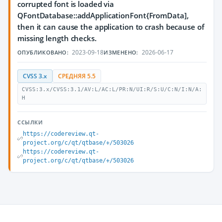
corrupted font is loaded via
QFontDatabase::addApplicationFont{FromData],
then it can cause the application to crash because of
missing length checks.
2023-09-18
2026-06-17
ОПУБЛИКОВАНО:
ИЗМЕНЕНО:
CVSS 3.x
СРЕДНЯЯ 5.5
CVSS:3.x/CVSS:3.1/AV:L/AC:L/PR:N/UI:R/S:U/C:N/I:N/A:
H
ССЫЛКИ
https://codereview.qt-
project.org/c/qt/qtbase/+/503026
https://codereview.qt-
project.org/c/qt/qtbase/+/503026