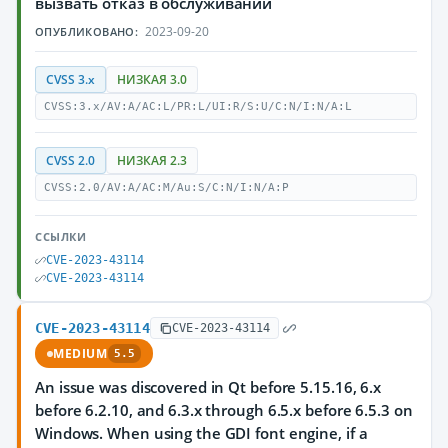
вызвать отказ в обслуживании
2023-09-20
ОПУБЛИКОВАНО:
CVSS 3.x
НИЗКАЯ 3.0
CVSS:3.x/AV:A/AC:L/PR:L/UI:R/S:U/C:N/I:N/A:L
CVSS 2.0
НИЗКАЯ 2.3
CVSS:2.0/AV:A/AC:M/Au:S/C:N/I:N/A:P
ССЫЛКИ
CVE-2023-43114
CVE-2023-43114
CVE-2023-43114
CVE-2023-43114
MEDIUM
5.5
An issue was discovered in Qt before 5.15.16, 6.x
before 6.2.10, and 6.3.x through 6.5.x before 6.5.3 on
Windows. When using the GDI font engine, if a