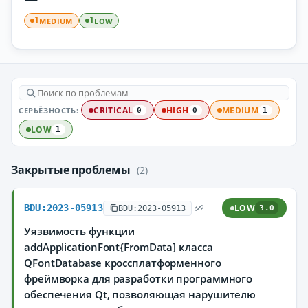
MEDIUM
LOW
1
1
СЕРЬЁЗНОСТЬ:
CRITICAL
HIGH
MEDIUM
0
0
1
LOW
1
Закрытые проблемы
(2)
BDU:2023-05913
LOW
BDU:2023-05913
3.0
Уязвимость функции
addApplicationFont{FromData] класса
QFontDatabase кроссплатформенного
фреймворка для разработки программного
обеспечения Qt, позволяющая нарушителю