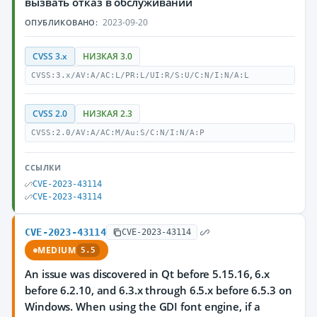
вызвать отказ в обслуживании
2023-09-20
ОПУБЛИКОВАНО:
CVSS 3.x
НИЗКАЯ 3.0
CVSS:3.x/AV:A/AC:L/PR:L/UI:R/S:U/C:N/I:N/A:L
CVSS 2.0
НИЗКАЯ 2.3
CVSS:2.0/AV:A/AC:M/Au:S/C:N/I:N/A:P
ССЫЛКИ
CVE-2023-43114
CVE-2023-43114
CVE-2023-43114
CVE-2023-43114
MEDIUM
5.5
An issue was discovered in Qt before 5.15.16, 6.x
before 6.2.10, and 6.3.x through 6.5.x before 6.5.3 on
Windows. When using the GDI font engine, if a