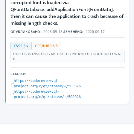
corrupted font is loaded via
QFontDatabase::addApplicationFont{FromData],
then it can cause the application to crash because of
missing length checks.
2023-09-18
2026-06-17
ОПУБЛИКОВАНО:
ИЗМЕНЕНО:
CVSS 3.x
СРЕДНЯЯ 5.5
CVSS:3.x/CVSS:3.1/AV:L/AC:L/PR:N/UI:R/S:U/C:N/I:N/A:
H
ССЫЛКИ
https://codereview.qt-
project.org/c/qt/qtbase/+/503026
https://codereview.qt-
project.org/c/qt/qtbase/+/503026