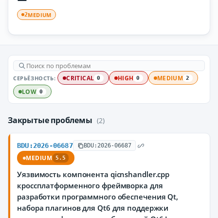
MEDIUM
2
СЕРЬЁЗНОСТЬ:
CRITICAL
HIGH
MEDIUM
0
0
2
LOW
0
Закрытые проблемы
(2)
BDU:2026-06687
BDU:2026-06687
MEDIUM
5.5
Уязвимость компонента qicnshandler.cpp
кроссплатформенного фреймворка для
разработки программного обеспечения Qt,
набора плагинов для Qt6 для поддержки