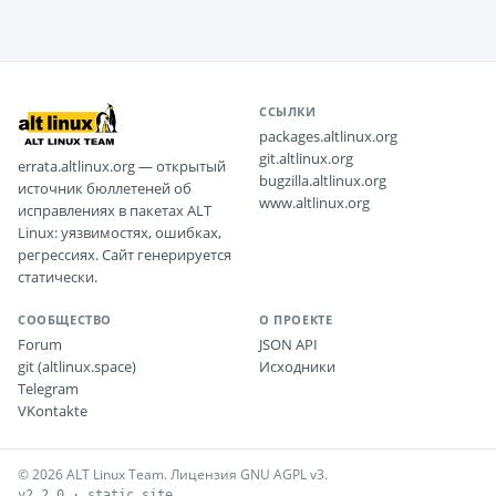
ССЫЛКИ
packages.altlinux.org
git.altlinux.org
errata.altlinux.org — открытый
bugzilla.altlinux.org
источник бюллетеней об
www.altlinux.org
исправлениях в пакетах ALT
Linux: уязвимостях, ошибках,
регрессиях. Сайт генерируется
статически.
СООБЩЕСТВО
О ПРОЕКТЕ
Forum
JSON API
git (altlinux.space)
Исходники
Telegram
VKontakte
© 2026 ALT Linux Team. Лицензия GNU AGPL v3.
v2.2.0 · static site