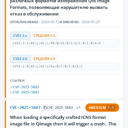
различных форматов изображений Qt6 Image
Formats, позволяющая нарушителю вызвать
отказ в обслуживании
2026-05-12
2026-05-25
ОПУБЛИКОВАНО:
ИЗМЕНЕНО:
CVSS 3.x
СРЕДНЯЯ 5.5
CVSS:3.x/AV:L/AC:L/PR:N/UI:R/S:U/C:N/I:N/A:H
CVSS 2.0
СРЕДНЯЯ 4.9
CVSS:2.0/AV:L/AC:L/Au:N/C:N/I:N/A:C
ССЫЛКИ
CVE-2025-5683
CVE-2025-5683
CVE-2025-5683
MEDIUM
CVE-2025-5683
5.1
When loading a specifically crafted ICNS format
image file in QImage then it will trigger a crash. This