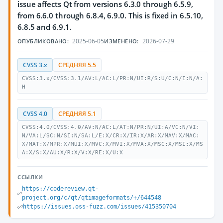
issue affects Qt from versions 6.3.0 through 6.5.9,
from 6.6.0 through 6.8.4, 6.9.0. This is fixed in 6.5.10,
6.8.5 and 6.9.1.
2025-06-05
2026-07-29
ОПУБЛИКОВАНО:
ИЗМЕНЕНО:
CVSS 3.x
СРЕДНЯЯ 5.5
CVSS:3.x/CVSS:3.1/AV:L/AC:L/PR:N/UI:R/S:U/C:N/I:N/A:
H
CVSS 4.0
СРЕДНЯЯ 5.1
CVSS:4.0/CVSS:4.0/AV:N/AC:L/AT:N/PR:N/UI:A/VC:N/VI:
N/VA:L/SC:N/SI:N/SA:L/E:X/CR:X/IR:X/AR:X/MAV:X/MAC:
X/MAT:X/MPR:X/MUI:X/MVC:X/MVI:X/MVA:X/MSC:X/MSI:X/MS
A:X/S:X/AU:X/R:X/V:X/RE:X/U:X
ССЫЛКИ
https://codereview.qt-
project.org/c/qt/qtimageformats/+/644548
https://issues.oss-fuzz.com/issues/415350704