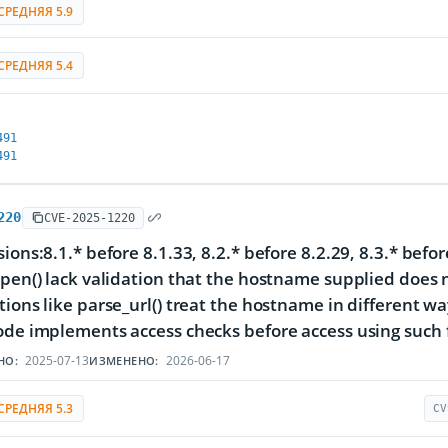
СРЕДНЯЯ 5.9
СРЕДНЯЯ 5.4
491
491
220
CVE-2025-1220
sions:8.1.* before 8.1.33, 8.2.* before 8.2.29, 8.3.* befo
open() lack validation that the hostname supplied does n
tions like parse_url() treat the hostname in different w
ode implements access checks before access using such 
2025-07-13
2026-06-17
НО:
ИЗМЕНЕНО:
СРЕДНЯЯ 5.3
CV