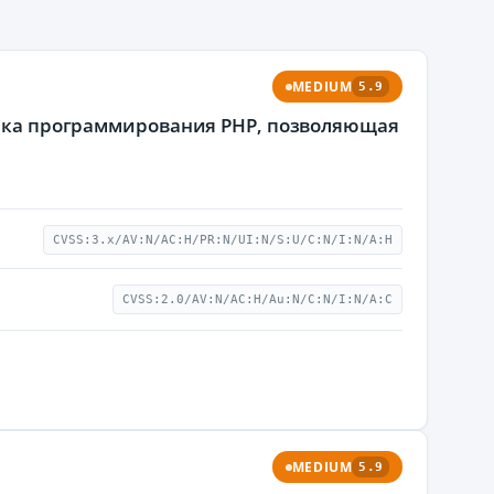
MEDIUM
5.9
зыка программирования PHP, позволяющая
CVSS:3.x/AV:N/AC:H/PR:N/UI:N/S:U/C:N/I:N/A:H
CVSS:2.0/AV:N/AC:H/Au:N/C:N/I:N/A:C
MEDIUM
5.9