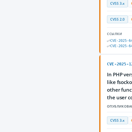
CVSS 3.x
CVSS 2.0
ССЫЛКИ
CVE-2025-6
CVE-2025-6
CVE-2025-1
In PHP ver
like fsock
other func
the user c
ОПУБЛИКОВА
CVSS 3.x