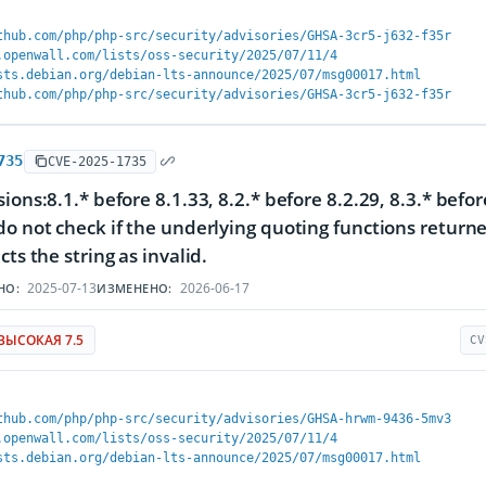
thub.com/php/php-src/security/advisories/GHSA-3cr5-j632-f35r
.openwall.com/lists/oss-security/2025/07/11/4
sts.debian.org/debian-lts-announce/2025/07/msg00017.html
thub.com/php/php-src/security/advisories/GHSA-3cr5-j632-f35r
735
CVE-2025-1735
sions:8.1.* before 8.1.33, 8.2.* before 8.2.29, 8.3.* befo
do not check if the underlying quoting functions returned
cts the string as invalid.
2025-07-13
2026-06-17
НО:
ИЗМЕНЕНО:
ВЫСОКАЯ 7.5
CV
thub.com/php/php-src/security/advisories/GHSA-hrwm-9436-5mv3
.openwall.com/lists/oss-security/2025/07/11/4
sts.debian.org/debian-lts-announce/2025/07/msg00017.html