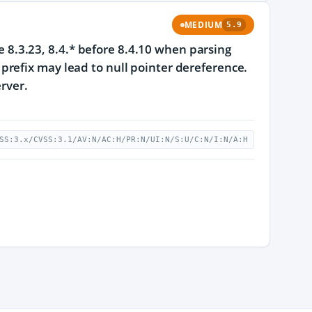
MEDIUM
5.9
re 8.3.23, 8.4.* before 8.4.10 when parsing
refix may lead to null pointer dereference.
erver.
SS:3.x/CVSS:3.1/AV:N/AC:H/PR:N/UI:N/S:U/C:N/I:N/A:H