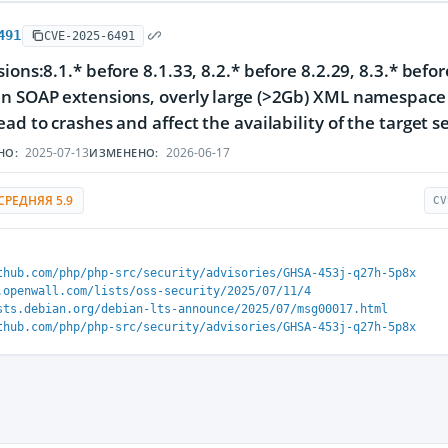
491
CVE-2025-6491
sions:8.1.* before 8.1.33, 8.2.* before 8.2.29, 8.3.* befo
n SOAP extensions, overly large (>2Gb) XML namespace p
ead to crashes and affect the availability of the target s
2025-07-13
2026-06-17
НО:
ИЗМЕНЕНО:
СРЕДНЯЯ 5.9
CV
thub.com/php/php-src/security/advisories/GHSA-453j-q27h-5p8x
.openwall.com/lists/oss-security/2025/07/11/4
sts.debian.org/debian-lts-announce/2025/07/msg00017.html
thub.com/php/php-src/security/advisories/GHSA-453j-q27h-5p8x