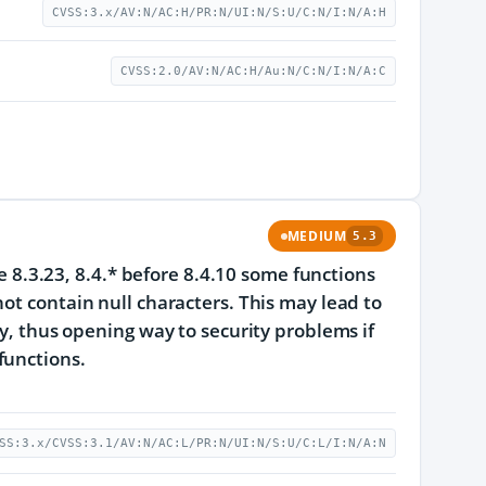
CVSS:3.x/AV:N/AC:H/PR:N/UI:N/S:U/C:N/I:N/A:H
CVSS:2.0/AV:N/AC:H/Au:N/C:N/I:N/A:C
MEDIUM
5.3
re 8.3.23, 8.4.* before 8.4.10 some functions
ot contain null characters. This may lead to
ay, thus opening way to security problems if
functions.
SS:3.x/CVSS:3.1/AV:N/AC:L/PR:N/UI:N/S:U/C:L/I:N/A:N