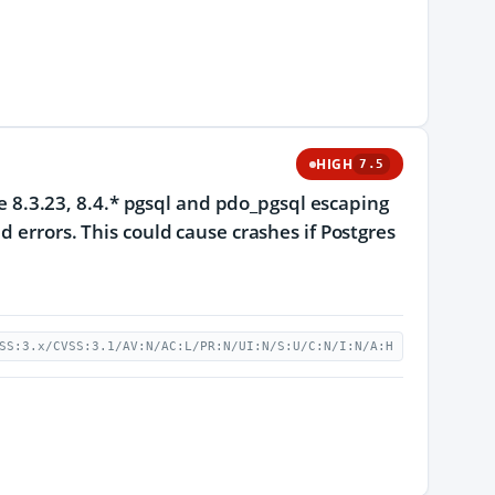
HIGH
7.5
re 8.3.23, 8.4.* pgsql and pdo_pgsql escaping
 errors. This could cause crashes if Postgres
SS:3.x/CVSS:3.1/AV:N/AC:L/PR:N/UI:N/S:U/C:N/I:N/A:H