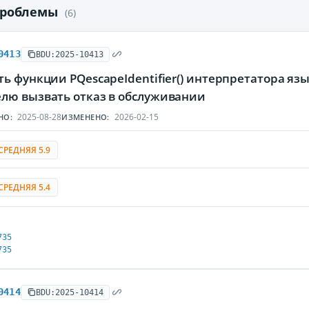
проблемы
(6)
0413
BDU:2025-10413
ть функции PQescapeIdentifier() интерпретатора я
лю вызвать отказ в обслуживании
2025-08-28
2026-02-15
НО:
ИЗМЕНЕНО:
СРЕДНЯЯ 5.9
СРЕДНЯЯ 5.4
735
735
0414
BDU:2025-10414