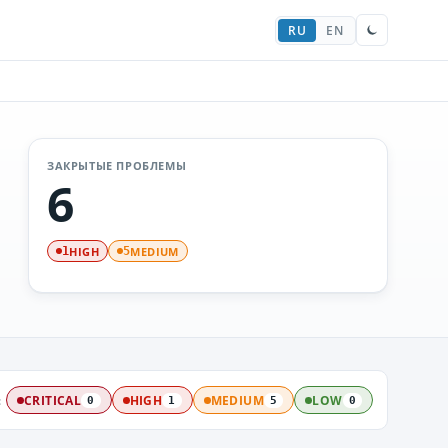
RU
EN
ЗАКРЫТЫЕ ПРОБЛЕМЫ
6
HIGH
MEDIUM
1
5
:
CRITICAL
HIGH
MEDIUM
LOW
0
1
5
0