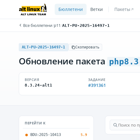
Бюллетени
Ветки
Пакеты
Все бюллетени
/
p11
/
ALT-PU-2025-16497-1
ALT-PU-2025-16497-1
Скопировать
Обновление пакета
php8.3
ВЕРСИЯ
ЗАДАНИЕ
#391361
8.3.24-alt1
ПЕРЕЙТИ К
BDU:2025-10413
5.9