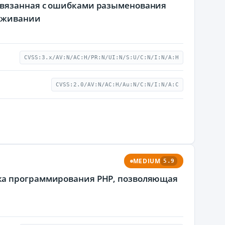
связанная с ошибками разыменования
луживании
CVSS:3.x/AV:N/AC:H/PR:N/UI:N/S:U/C:N/I:N/A:H
CVSS:2.0/AV:N/AC:H/Au:N/C:N/I:N/A:C
MEDIUM
5.9
ка программирования PHP, позволяющая