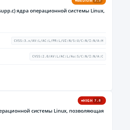
MEDIUM
5.5
/supp.c) ядра операционной системы Linux,
CVSS:3.x/AV:L/AC:L/PR:L/UI:N/S:U/C:N/I:N/A:H
CVSS:2.0/AV:L/AC:L/Au:S/C:N/I:N/A:C
HIGH
7.8
а операционной системы Linux, позволяющая