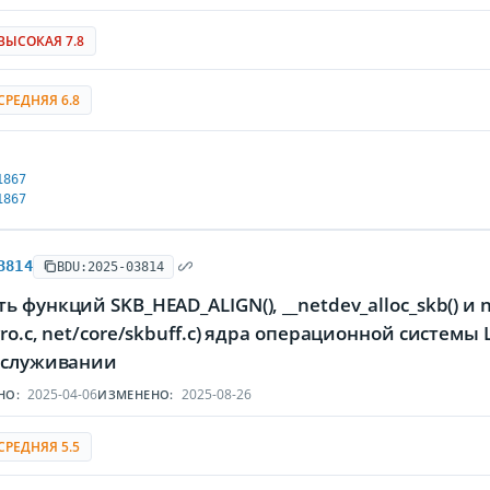
ВЫСОКАЯ 7.8
СРЕДНЯЯ 6.8
1867
1867
3814
BDU:2025-03814
 функций SKB_HEAD_ALIGN(), __netdev_alloc_skb() и nap
gro.c, net/core/skbuff.c) ядра операционной систе
обслуживании
2025-04-06
2025-08-26
НО:
ИЗМЕНЕНО:
СРЕДНЯЯ 5.5