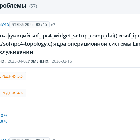
проблемы
(57)
3745
BDU:2025-03745
ь функций sof_ipc4_widget_setup_comp_dai() и sof_ip
c/sof/ipc4-topology.c) ядра операционной системы
обслуживании
2025-04-02
2026-02-16
НО:
ИЗМЕНЕНО:
СРЕДНЯЯ 5.5
СРЕДНЯЯ 4.6
1870
1870