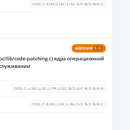
CVSS:2.0/AV:L/AC:L/Au:S/C:N/I:N/A:C
MEDIUM
5.5
pc/lib/code-patching.c) ядра операционной
бслуживании
CVSS:3.x/AV:L/AC:L/PR:L/UI:N/S:U/C:N/I:N/A:H
CVSS:2.0/AV:L/AC:L/Au:S/C:N/I:N/A:C