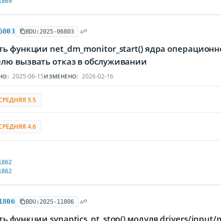
1869
6803
BDU:2025-06803
ь функции net_dm_monitor_start() ядра операцион
лю вызвать отказ в обслуживании
2025-06-15
2026-02-16
НО:
ИЗМЕНЕНО:
СРЕДНЯЯ 5.5
СРЕДНЯЯ 4.6
1862
1862
1806
BDU:2025-11806
ь функции synaptics_pt_stop() модуля drivers/input