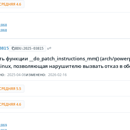
СРЕДНЯЯ 4.6
1868
1868
3815
BDU:2025-03815
ь функции __do_patch_instructions_mm() (arch/power
Linux, позволяющая нарушителю вызвать отказ в о
2025-04-06
2026-02-16
НО:
ИЗМЕНЕНО:
СРЕДНЯЯ 5.5
СРЕДНЯЯ 4.6
1869