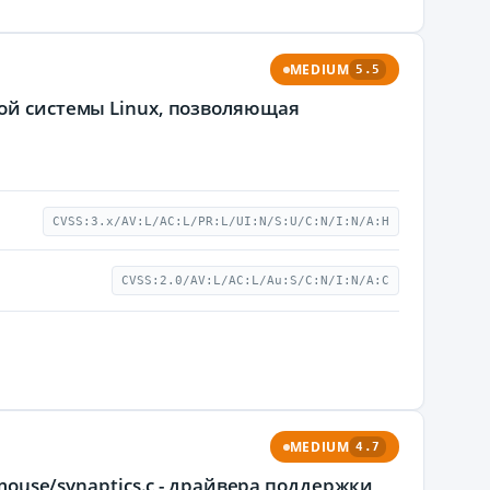
MEDIUM
5.5
ной системы Linux, позволяющая
CVSS:3.x/AV:L/AC:L/PR:L/UI:N/S:U/C:N/I:N/A:H
CVSS:2.0/AV:L/AC:L/Au:S/C:N/I:N/A:C
MEDIUM
4.7
/mouse/synaptics.c - драйвера поддержки