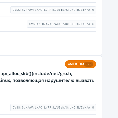
CVSS:3.x/AV:L/AC:L/PR:L/UI:N/S:U/C:H/I:H/A:H
CVSS:2.0/AV:L/AC:L/Au:S/C:C/I:C/A:C
MEDIUM
5.5
i_alloc_skb() (include/net/gro.h,
мы Linux, позволяющая нарушителю вызвать
CVSS:3.x/AV:L/AC:L/PR:L/UI:N/S:U/C:N/I:N/A:H