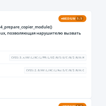
MEDIUM
5.5
c4_prepare_copier_module()
 Linux, позволяющая нарушителю вызвать
CVSS:3.x/AV:L/AC:L/PR:L/UI:N/S:U/C:N/I:N/A:H
CVSS:2.0/AV:L/AC:L/Au:S/C:N/I:N/A:C