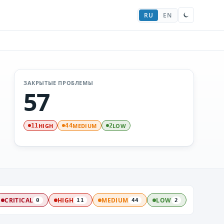
RU
EN
ЗАКРЫТЫЕ ПРОБЛЕМЫ
57
HIGH
MEDIUM
LOW
11
44
2
CRITICAL
HIGH
MEDIUM
LOW
0
11
44
2