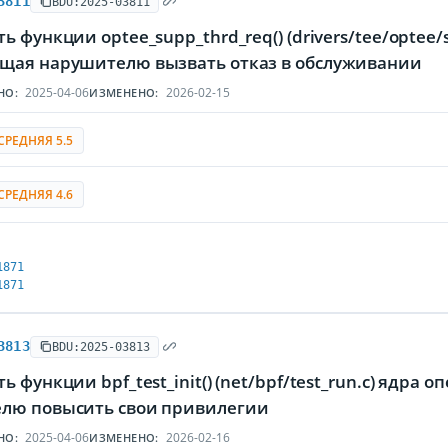
3811
BDU:2025-03811
ь функции optee_supp_thrd_req() (drivers/tee/optee
щая нарушителю вызвать отказ в обслуживании
2025-04-06
2026-02-15
НО:
ИЗМЕНЕНО:
СРЕДНЯЯ 5.5
СРЕДНЯЯ 4.6
1871
1871
3813
BDU:2025-03813
ь функции bpf_test_init() (net/bpf/test_run.c) ядр
лю повысить свои привилегии
2025-04-06
2026-02-16
НО:
ИЗМЕНЕНО: