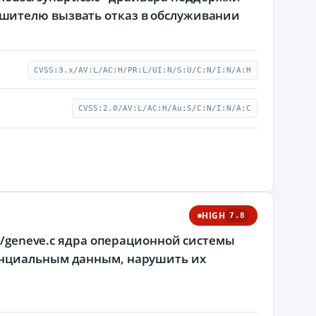
шителю вызвать отказ в обслуживании
CVSS:3.x/AV:L/AC:H/PR:L/UI:N/S:U/C:N/I:N/A:H
CVSS:2.0/AV:L/AC:H/Au:S/C:N/I:N/A:C
HIGH
7.8
et/geneve.c ядра операционной системы
енциальным данным, нарушить их