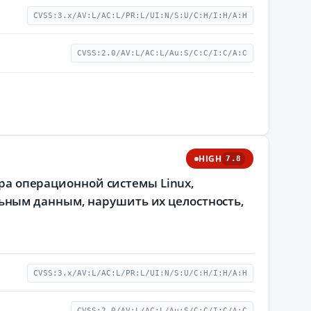
CVSS:3.x/AV:L/AC:L/PR:L/UI:N/S:U/C:H/I:H/A:H
CVSS:2.0/AV:L/AC:L/Au:S/C:C/I:C/A:C
HIGH
7.8
дра операционной системы Linux,
ным данным, нарушить их целостность,
CVSS:3.x/AV:L/AC:L/PR:L/UI:N/S:U/C:H/I:H/A:H
CVSS:2.0/AV:L/AC:L/Au:S/C:C/I:C/A:C