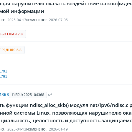
щая нарушителю оказать воздействие на конфиденц
мой информации
2025-04-13
2026-07-05
НО:
ИЗМЕНЕНО:
ВЫСОКАЯ 7.8
СРЕДНЯЯ 6.8
1791
1791
4368
BDU:2025-04368
ь функции ndisc_alloc_skb() модуля net/ipv6/ndisc.c
нной системы Linux, позволяющая нарушителю ока
циальность, целостность и доступность защищае
2025-04-13
2026-01-19
НО:
ИЗМЕНЕНО: