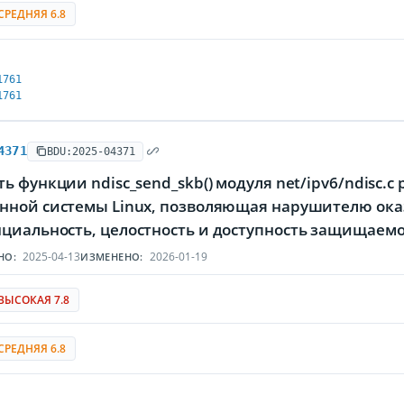
СРЕДНЯЯ 6.8
1761
1761
4371
BDU:2025-04371
ь функции ndisc_send_skb() модуля net/ipv6/ndisc.c
нной системы Linux, позволяющая нарушителю ока
циальность, целостность и доступность защищае
2025-04-13
2026-01-19
НО:
ИЗМЕНЕНО:
ВЫСОКАЯ 7.8
СРЕДНЯЯ 6.8