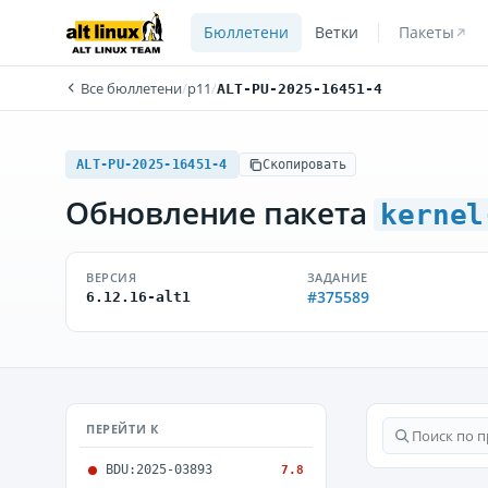
Бюллетени
Ветки
Пакеты
Все бюллетени
/
p11
/
ALT-PU-2025-16451-4
ALT-PU-2025-16451-4
Скопировать
Обновление пакета
kernel
ВЕРСИЯ
ЗАДАНИЕ
#375589
6.12.16-alt1
ПЕРЕЙТИ К
BDU:2025-03893
7.8