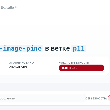
Bugzilla
в ветке
-image-pine
p11
ОПУБЛИКОВАНО
МАКС. СЕРЬЁЗНОСТЬ
2026-07-09
CRITICAL
СЕРЬЁЗНОСТЬ: