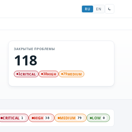
RU
EN
ЗАКРЫТЫЕ ПРОБЛЕМЫ
118
CRITICAL
HIGH
MEDIUM
1
38
79
CRITICAL
HIGH
MEDIUM
LOW
1
38
79
0