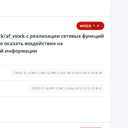
HIGH
7.8
ck/af_vsock.c реализации сетевых функций
 оказать воздействие на
мой информации
CVSS:3.x/AV:L/AC:L/PR:L/UI:N/S:U/C:H/I:H/A:H
CVSS:2.0/AV:L/AC:L/Au:S/C:C/I:C/A:C