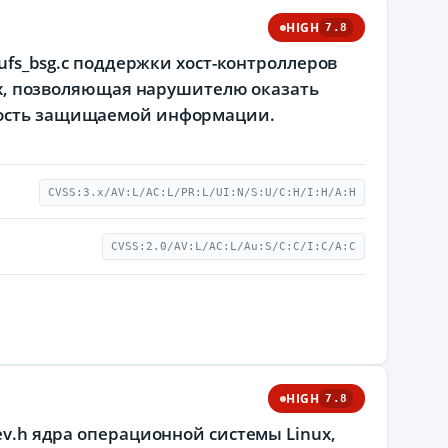
HIGH
7.8
/ufs_bsg.c поддержки хост-контроллеров
nux, позволяющая нарушителю оказать
пность защищаемой информации.
CVSS:3.x/AV:L/AC:L/PR:L/UI:N/S:U/C:H/I:H/A:H
CVSS:2.0/AV:L/AC:L/Au:S/C:C/I:C/A:C
HIGH
7.8
ev.h ядра операционной системы Linux,