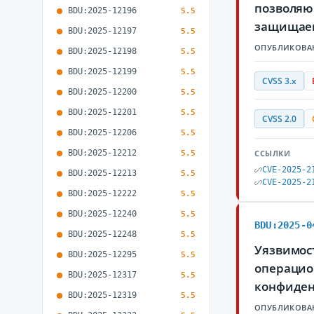
позволяю
BDU:2025-12196
5.5
защищае
BDU:2025-12197
5.5
ОПУБЛИКОВА
BDU:2025-12198
5.5
BDU:2025-12199
5.5
CVSS 3.x
BDU:2025-12200
5.5
BDU:2025-12201
5.5
CVSS 2.0
BDU:2025-12206
5.5
BDU:2025-12212
ССЫЛКИ
5.5
CVE-2025-2
BDU:2025-12213
5.5
CVE-2025-2
BDU:2025-12222
5.5
BDU:2025-12240
5.5
BDU:2025-0
BDU:2025-12248
5.5
Уязвимост
BDU:2025-12295
5.5
операцио
BDU:2025-12317
5.5
конфиден
BDU:2025-12319
5.5
ОПУБЛИКОВА