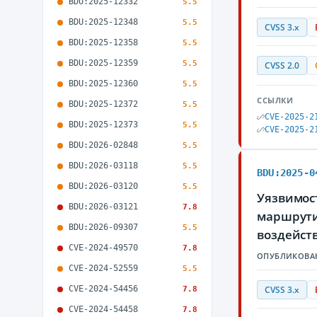
BDU:2025-12332
5.5
BDU:2025-12348
5.5
CVSS 3.x
BDU:2025-12358
5.5
BDU:2025-12359
5.5
CVSS 2.0
BDU:2025-12360
5.5
ССЫЛКИ
BDU:2025-12372
5.5
CVE-2025-2
BDU:2025-12373
5.5
CVE-2025-2
BDU:2026-02848
5.5
BDU:2026-03118
5.5
BDU:2025-0
BDU:2026-03120
5.5
Уязвимост
BDU:2026-03121
7.8
маршрути
BDU:2026-09307
5.5
воздейст
CVE-2024-49570
7.8
ОПУБЛИКОВА
CVE-2024-52559
5.5
CVE-2024-54456
7.8
CVSS 3.x
CVE-2024-54458
7.8