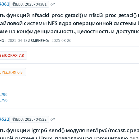
4381
BDU:2025-04381
ь функций nfsacld_proc_getacl() и nfsd3_proc_getacl()
файловой системы NFS ядра операционной системы 
вие на конфиденциальность, целостность и досту
2025-04-13
2025-08-26
НО:
ИЗМЕНЕНО:
ВЫСОКАЯ 7.8
СРЕДНЯЯ 6.8
1796
1796
4522
BDU:2025-04522
ь функции igmp6_send() модуля net/ipv6/mcast.c ре
нной системы Linux, позволяющая нарушителю ока