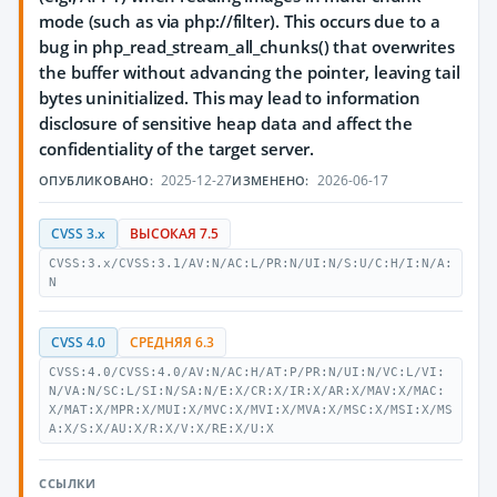
mode (such as via php://filter). This occurs due to a
bug in php_read_stream_all_chunks() that overwrites
the buffer without advancing the pointer, leaving tail
bytes uninitialized. This may lead to information
disclosure of sensitive heap data and affect the
confidentiality of the target server.
2025-12-27
2026-06-17
ОПУБЛИКОВАНО:
ИЗМЕНЕНО:
CVSS 3.x
ВЫСОКАЯ 7.5
CVSS:3.x/CVSS:3.1/AV:N/AC:L/PR:N/UI:N/S:U/C:H/I:N/A:
N
CVSS 4.0
СРЕДНЯЯ 6.3
CVSS:4.0/CVSS:4.0/AV:N/AC:H/AT:P/PR:N/UI:N/VC:L/VI:
N/VA:N/SC:L/SI:N/SA:N/E:X/CR:X/IR:X/AR:X/MAV:X/MAC:
X/MAT:X/MPR:X/MUI:X/MVC:X/MVI:X/MVA:X/MSC:X/MSI:X/MS
A:X/S:X/AU:X/R:X/V:X/RE:X/U:X
ССЫЛКИ