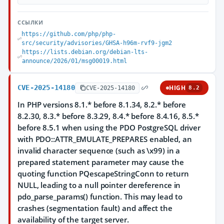
ССЫЛКИ
https://github.com/php/php-
src/security/advisories/GHSA-h96m-rvf9-jgm2
https://lists.debian.org/debian-lts-
announce/2026/01/msg00019.html
CVE-2025-14180
HIGH
CVE-2025-14180
8.2
In PHP versions 8.1.* before 8.1.34, 8.2.* before
8.2.30, 8.3.* before 8.3.29, 8.4.* before 8.4.16, 8.5.*
before 8.5.1 when using the PDO PostgreSQL driver
with PDO::ATTR_EMULATE_PREPARES enabled, an
invalid character sequence (such as \x99) in a
prepared statement parameter may cause the
quoting function PQescapeStringConn to return
NULL, leading to a null pointer dereference in
pdo_parse_params() function. This may lead to
crashes (segmentation fault) and affect the
availability of the target server.