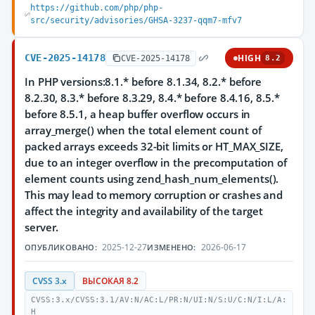
https://github.com/php/php-
src/security/advisories/GHSA-3237-qqm7-mfv7
CVE-2025-14178
HIGH
CVE-2025-14178
8.2
In PHP versions:8.1.* before 8.1.34, 8.2.* before
8.2.30, 8.3.* before 8.3.29, 8.4.* before 8.4.16, 8.5.*
before 8.5.1, a heap buffer overflow occurs in
array_merge() when the total element count of
packed arrays exceeds 32-bit limits or HT_MAX_SIZE,
due to an integer overflow in the precomputation of
element counts using zend_hash_num_elements().
This may lead to memory corruption or crashes and
affect the integrity and availability of the target
server.
2025-12-27
2026-06-17
ОПУБЛИКОВАНО:
ИЗМЕНЕНО:
CVSS 3.x
ВЫСОКАЯ 8.2
CVSS:3.x/CVSS:3.1/AV:N/AC:L/PR:N/UI:N/S:U/C:N/I:L/A:
H