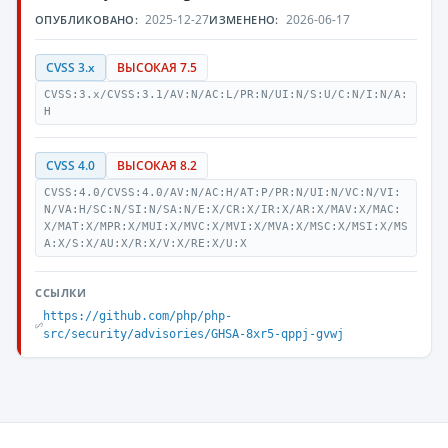
2025-12-27
2026-06-17
ОПУБЛИКОВАНО:
ИЗМЕНЕНО:
CVSS 3.x
ВЫСОКАЯ 7.5
CVSS:3.x/CVSS:3.1/AV:N/AC:L/PR:N/UI:N/S:U/C:N/I:N/A:
H
CVSS 4.0
ВЫСОКАЯ 8.2
CVSS:4.0/CVSS:4.0/AV:N/AC:H/AT:P/PR:N/UI:N/VC:N/VI:
N/VA:H/SC:N/SI:N/SA:N/E:X/CR:X/IR:X/AR:X/MAV:X/MAC:
X/MAT:X/MPR:X/MUI:X/MVC:X/MVI:X/MVA:X/MSC:X/MSI:X/MS
A:X/S:X/AU:X/R:X/V:X/RE:X/U:X
ССЫЛКИ
https://github.com/php/php-
src/security/advisories/GHSA-8xr5-qppj-gvwj