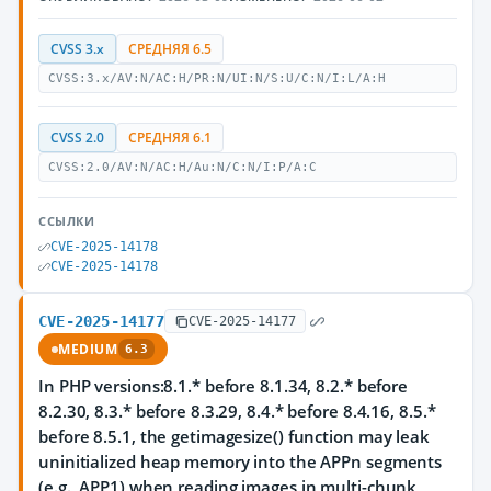
CVSS 3.x
СРЕДНЯЯ 6.5
CVSS:3.x/AV:N/AC:H/PR:N/UI:N/S:U/C:N/I:L/A:H
CVSS 2.0
СРЕДНЯЯ 6.1
CVSS:2.0/AV:N/AC:H/Au:N/C:N/I:P/A:C
ССЫЛКИ
CVE-2025-14178
CVE-2025-14178
CVE-2025-14177
CVE-2025-14177
MEDIUM
6.3
In PHP versions:8.1.* before 8.1.34, 8.2.* before
8.2.30, 8.3.* before 8.3.29, 8.4.* before 8.4.16, 8.5.*
before 8.5.1, the getimagesize() function may leak
uninitialized heap memory into the APPn segments
(e.g., APP1) when reading images in multi-chunk