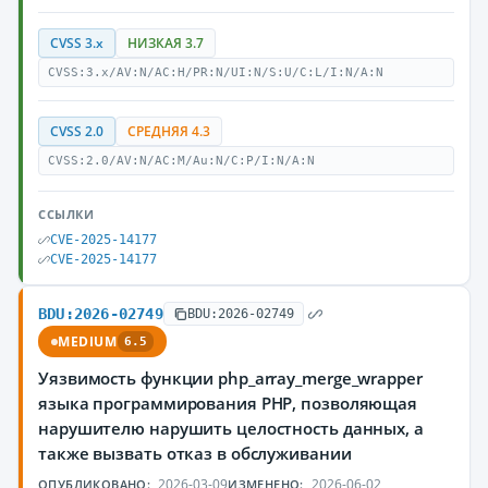
CVSS 3.x
НИЗКАЯ 3.7
CVSS:3.x/AV:N/AC:H/PR:N/UI:N/S:U/C:L/I:N/A:N
CVSS 2.0
СРЕДНЯЯ 4.3
CVSS:2.0/AV:N/AC:M/Au:N/C:P/I:N/A:N
ССЫЛКИ
CVE-2025-14177
CVE-2025-14177
BDU:2026-02749
BDU:2026-02749
MEDIUM
6.5
Уязвимость функции php_array_merge_wrapper
языка программирования PHP, позволяющая
нарушителю нарушить целостность данных, а
также вызвать отказ в обслуживании
2026-03-09
2026-06-02
ОПУБЛИКОВАНО:
ИЗМЕНЕНО: