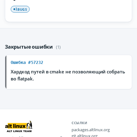
BUGS
1
Закрытые ошибки
(1)
Ошибка #57232
Хардкод путей в cmake не позволяющий собрать
во flatpak.
ССЫЛКИ
packages.altlinux.org
git.altlinux.org