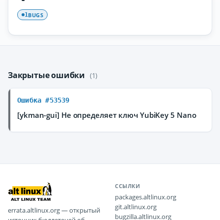
BUGS
1
Закрытые ошибки
(1)
Ошибка #53539
[ykman-gui] Не определяет ключ YubiKey 5 Nano
ССЫЛКИ
packages.altlinux.org
git.altlinux.org
errata.altlinux.org — открытый
bugzilla.altlinux.org