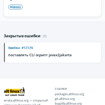
BUGS
1
Закрытые ошибки
(1)
Ошибка #57376
поставлять CLI скрипт javax2jakarta
ССЫЛКИ
packages.altlinux.org
git.altlinux.org
errata.altlinux.org — открытый
bugzilla.altlinux.org