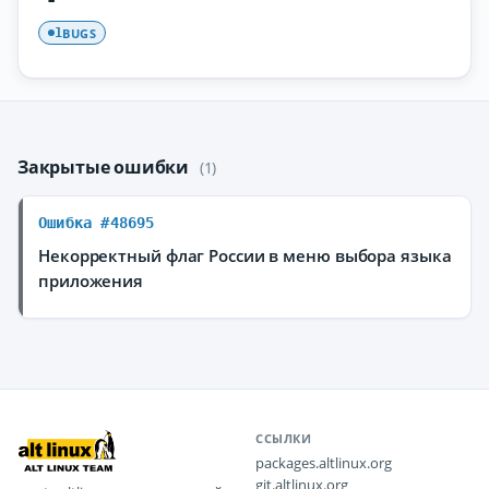
BUGS
1
Закрытые ошибки
(1)
Ошибка #48695
Некорректный флаг России в меню выбора языка
приложения
ССЫЛКИ
packages.altlinux.org
git.altlinux.org