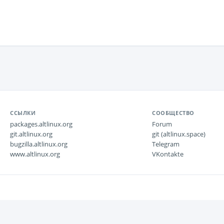
ССЫЛКИ
СООБЩЕСТВО
packages.altlinux.org
Forum
git.altlinux.org
git (altlinux.space)
bugzilla.altlinux.org
Telegram
www.altlinux.org
VKontakte