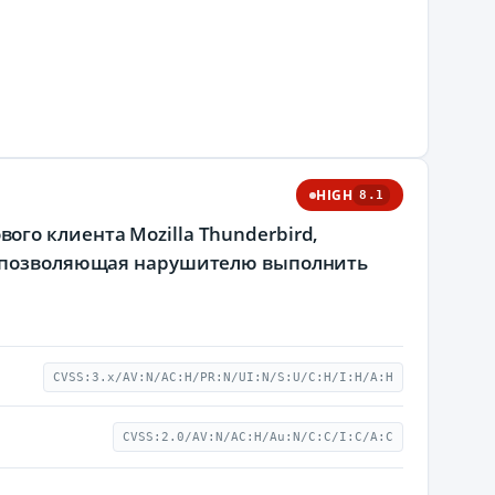
HIGH
8.1
тового клиента Mozilla Thunderbird,
и, позволяющая нарушителю выполнить
CVSS:3.x/AV:N/AC:H/PR:N/UI:N/S:U/C:H/I:H/A:H
CVSS:2.0/AV:N/AC:H/Au:N/C:C/I:C/A:C