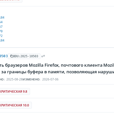
184
64
67
70
72
184
0503
BDU:2025-10503
ь браузеров Mozilla Firefox, почтового клиента Mozi
 за границы буфера в памяти, позволяющая нару
2025-08-28
2026-07-06
НО:
ИЗМЕНЕНО:
КРИТИЧЕСКАЯ 9.8
КРИТИЧЕСКАЯ 10.0