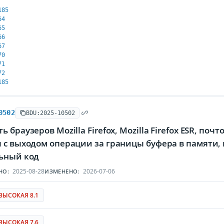
185
64
65
66
67
70
71
72
185
0502
BDU:2025-10502
 браузеров Mozilla Firefox, Mozilla Firefox ESR, поч
я с выходом операции за границы буфера в памят
ьный код
2025-08-28
2026-07-06
НО:
ИЗМЕНЕНО:
ВЫСОКАЯ 8.1
ВЫСОКАЯ 7.6