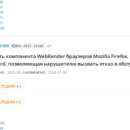
66
67
70
71
72
181
0388
BDU:2025-10388
ь компонента WebRender браузеров Mozilla Firefox, 
ird, позволяющая нарушителю вызвать отказ в обс
2025-08-26
2026-07-06
НО:
ИЗМЕНЕНО:
СРЕДНЯЯ 4.3
СРЕДНЯЯ 5.0
182
64