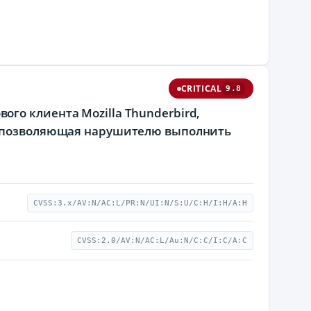
CRITICAL
9.8
тового клиента Mozilla Thunderbird,
и, позволяющая нарушителю выполнить
CVSS:3.x/AV:N/AC:L/PR:N/UI:N/S:U/C:H/I:H/A:H
CVSS:2.0/AV:N/AC:L/Au:N/C:C/I:C/A:C