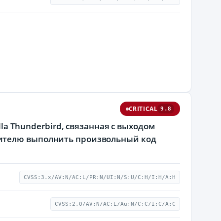
CRITICAL
9.8
lla Thunderbird, связанная с выходом
шителю выполнить произвольный код
CVSS:3.x/AV:N/AC:L/PR:N/UI:N/S:U/C:H/I:H/A:H
CVSS:2.0/AV:N/AC:L/Au:N/C:C/I:C/A:C