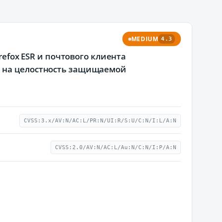
MEDIUM
4.3
refox ESR и почтового клиента
е на целостность защищаемой
CVSS:3.x/AV:N/AC:L/PR:N/UI:R/S:U/C:N/I:L/A:N
CVSS:2.0/AV:N/AC:L/Au:N/C:N/I:P/A:N