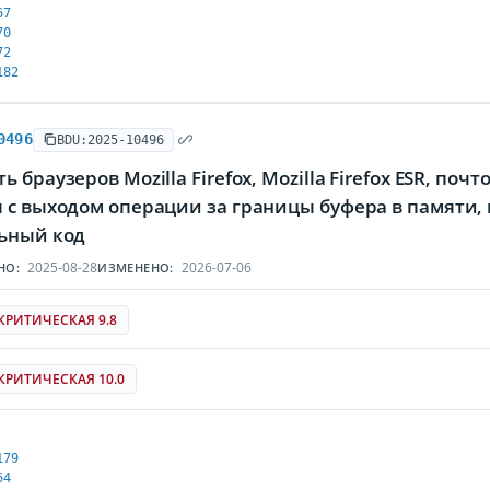
67
70
72
182
0496
BDU:2025-10496
 браузеров Mozilla Firefox, Mozilla Firefox ESR, поч
я с выходом операции за границы буфера в памят
ьный код
2025-08-28
2026-07-06
НО:
ИЗМЕНЕНО:
КРИТИЧЕСКАЯ 9.8
КРИТИЧЕСКАЯ 10.0
179
64