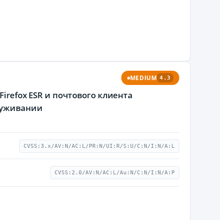
MEDIUM
4.3
Firefox ESR и почтового клиента
луживании
CVSS:3.x/AV:N/AC:L/PR:N/UI:R/S:U/C:N/I:N/A:L
CVSS:2.0/AV:N/AC:L/Au:N/C:N/I:N/A:P