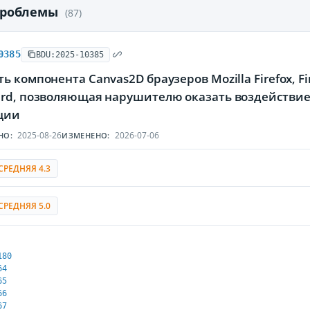
проблемы
(87)
0385
BDU:2025-10385
ь компонента Canvas2D браузеров Mozilla Firefox, Fi
ird, позволяющая нарушителю оказать воздействи
ции
2025-08-26
2026-07-06
НО:
ИЗМЕНЕНО:
СРЕДНЯЯ 4.3
СРЕДНЯЯ 5.0
180
64
65
66
67