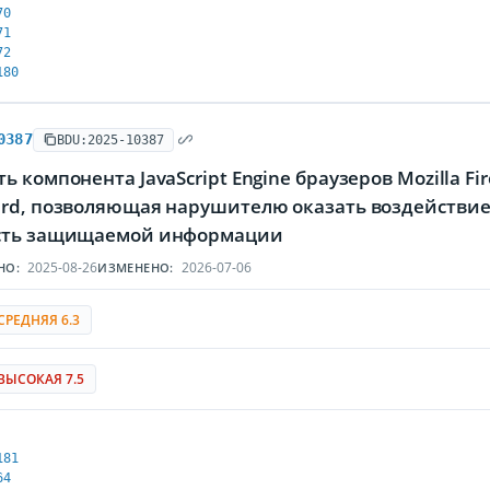
70
71
72
180
0387
BDU:2025-10387
ь компонента JavaScript Engine браузеров Mozilla Fir
ird, позволяющая нарушителю оказать воздействие
сть защищаемой информации
2025-08-26
2026-07-06
НО:
ИЗМЕНЕНО:
СРЕДНЯЯ 6.3
ВЫСОКАЯ 7.5
181
64