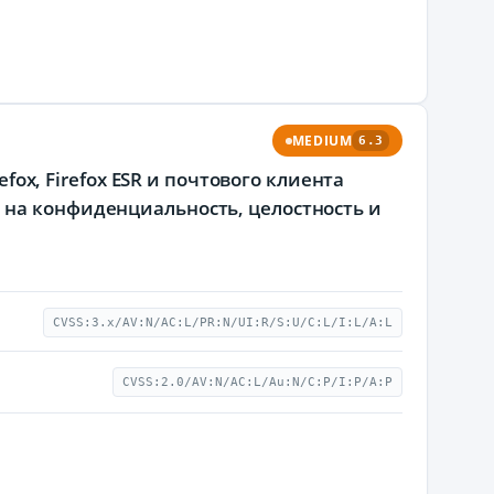
MEDIUM
6.3
efox, Firefox ESR и почтового клиента
 на конфиденциальность, целостность и
CVSS:3.x/AV:N/AC:L/PR:N/UI:R/S:U/C:L/I:L/A:L
CVSS:2.0/AV:N/AC:L/Au:N/C:P/I:P/A:P