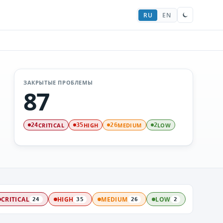
RU
EN
ЗАКРЫТЫЕ ПРОБЛЕМЫ
87
CRITICAL
HIGH
MEDIUM
LOW
24
35
26
2
CRITICAL
HIGH
MEDIUM
LOW
24
35
26
2