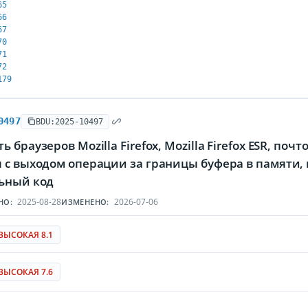
65
66
67
70
71
72
179
0497
BDU:2025-10497
 браузеров Mozilla Firefox, Mozilla Firefox ESR, поч
я с выходом операции за границы буфера в памят
ьный код
2025-08-28
2026-07-06
НО:
ИЗМЕНЕНО:
ВЫСОКАЯ 8.1
ВЫСОКАЯ 7.6