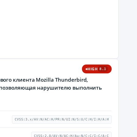
HIGH
8.1
тового клиента Mozilla Thunderbird,
и, позволяющая нарушителю выполнить
CVSS:3.x/AV:N/AC:H/PR:N/UI:N/S:U/C:H/I:H/A:H
CVSS:2.0/AV:N/AC:H/Au:N/C:C/I:C/A:C