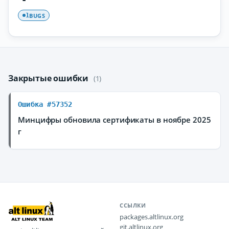
BUGS
1
Закрытые ошибки
(1)
Ошибка #57352
Минцифры обновила сертификаты в ноябре 2025
г
ССЫЛКИ
packages.altlinux.org
git.altlinux.org