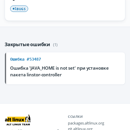
BUGS
1
Закрытые ошибки
(1)
Ошибка #53487
Ошибка 'JAVA_HOME is not set' при установке
пакета linstor-controller
ССЫЛКИ
packages.altlinux.org
git.altlinux.org