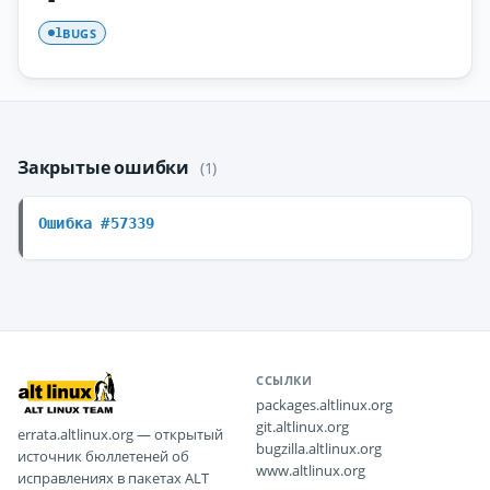
BUGS
1
Закрытые ошибки
(1)
Ошибка #57339
ССЫЛКИ
packages.altlinux.org
git.altlinux.org
errata.altlinux.org — открытый
bugzilla.altlinux.org
источник бюллетеней об
www.altlinux.org
исправлениях в пакетах ALT