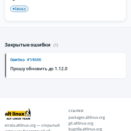
BUGS
1
Закрытые ошибки
(1)
Ошибка #54686
Прошу обновить до 1.12.0
ССЫЛКИ
packages.altlinux.org
git.altlinux.org
errata.altlinux.org — открытый
bugzilla.altlinux.org