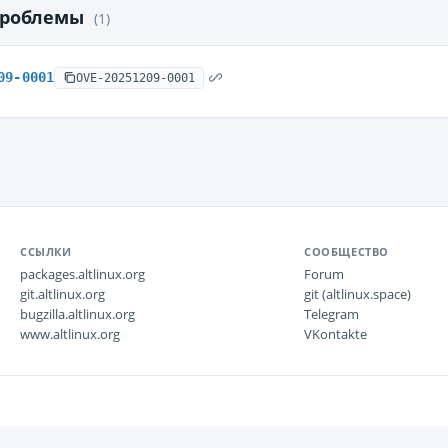
проблемы
(1)
09-0001
OVE-20251209-0001
ССЫЛКИ
СООБЩЕСТВО
packages.altlinux.org
Forum
git.altlinux.org
git (altlinux.space)
bugzilla.altlinux.org
Telegram
www.altlinux.org
VKontakte