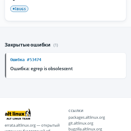
BUGS
1
Закрытые ошибки
(1)
Ошибка #53474
Ошибка: egrep is obsolescent
ССЫЛКИ
packages.altlinux.org
git.altlinux.org
errata.altlinux.org — открытый
bugzilla.altlinux.org