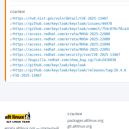
ССЫЛКИ
https://nvd.nist.gov/vuln/detail/CVE-2025-13467
https://github.com/keycloak/keycloak/issues/44478
https://github.com/keycloak/keycloak/commit/754c070cf8ca1
https://access.redhat.com/errata/RHSA-2025:22088
https://access.redhat.com/errata/RHSA-2025:22089
https://access.redhat.com/errata/RHSA-2025:22090
https://access.redhat.com/errata/RHSA-2025:22091
https://access.redhat.com/security/cve/CVE-2025-13467
https://bugzilla.redhat.com/show_bug.cgi?id=2416038
https://github.com/keycloak/keycloak
https://github.com/keycloak/keycloak/releases/tag/26.4.6
CVE-2025-13467
ССЫЛКИ
packages.altlinux.org
git.altlinux.org
errata.altlinux.org — открытый