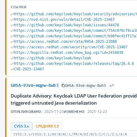
ССЫЛКИ
https://github.com/keycloak/keycloak/security/advisories/
https://nvd.nist.gov/vuln/detail/CVE-2025-13467
https://github.com/keycloak/keycloak/issues/44478
https://github.com/keycloak/keycloak/commit/754c070cf8ca1
https://github.com/keycloak/keycloak/commit/b90fec41ff17a
https://access.redhat.com/errata/RHSA-2025:22088
https://access.redhat.com/security/cve/CVE-2025-13467
https://bugzilla.redhat.com/show_bug.cgi?id=2416038
https://github.com/keycloak/keycloak
https://github.com/keycloak/keycloak/releases/tag/26.4.6
CVE-2025-13467
GHSA-93vm-mqpw-8wh3
GHSA-93vm-mqpw-8wh3
Duplicate Advisory: Keycloak LDAP User Federation provi
triggered untrusted Java deserialization
2025-11-25
2025-12-23
ОПУБЛИКОВАНО:
ИЗМЕНЕНО:
CVSS 3.x
СРЕДНЯЯ 5.5
CVSS:3.x/CVSS:3.1/AV:N/AC:L/PR:H/UI:N/S:C/C:L/I:L/A:N