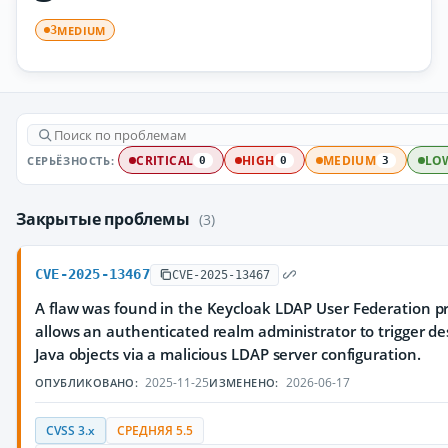
MEDIUM
3
СЕРЬЁЗНОСТЬ:
CRITICAL
HIGH
MEDIUM
LO
0
0
3
Закрытые проблемы
(3)
CVE-2025-13467
CVE-2025-13467
A flaw was found in the Keycloak LDAP User Federation pro
allows an authenticated realm administrator to trigger de
Java objects via a malicious LDAP server configuration.
2025-11-25
2026-06-17
ОПУБЛИКОВАНО:
ИЗМЕНЕНО:
CVSS 3.x
СРЕДНЯЯ 5.5