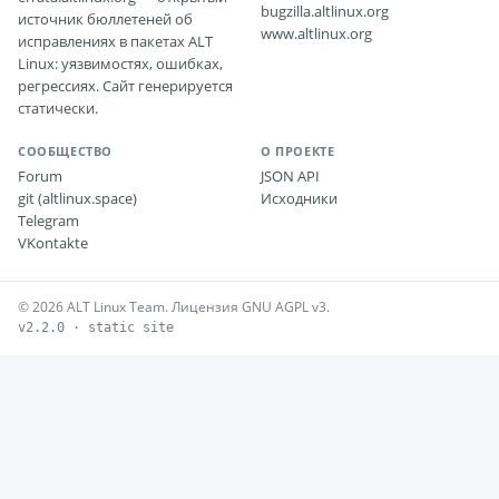
bugzilla.altlinux.org
источник бюллетеней об
www.altlinux.org
исправлениях в пакетах ALT
Linux: уязвимостях, ошибках,
регрессиях. Сайт генерируется
статически.
СООБЩЕСТВО
О ПРОЕКТЕ
Forum
JSON API
git (altlinux.space)
Исходники
Telegram
VKontakte
© 2026 ALT Linux Team. Лицензия GNU AGPL v3.
v2.2.0 · static site