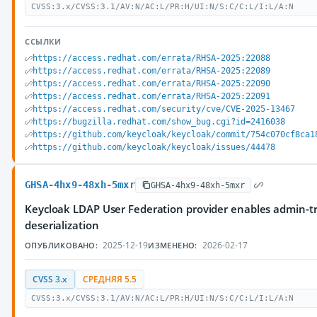
CVSS:3.x/CVSS:3.1/AV:N/AC:L/PR:H/UI:N/S:C/C:L/I:L/A:N
ССЫЛКИ
https://access.redhat.com/errata/RHSA-2025:22088
https://access.redhat.com/errata/RHSA-2025:22089
https://access.redhat.com/errata/RHSA-2025:22090
https://access.redhat.com/errata/RHSA-2025:22091
https://access.redhat.com/security/cve/CVE-2025-13467
https://bugzilla.redhat.com/show_bug.cgi?id=2416038
https://github.com/keycloak/keycloak/commit/754c070cf8ca1
https://github.com/keycloak/keycloak/issues/44478
GHSA-4hx9-48xh-5mxr
GHSA-4hx9-48xh-5mxr
Keycloak LDAP User Federation provider enables admin-tr
deserialization
2025-12-19
2026-02-17
ОПУБЛИКОВАНО:
ИЗМЕНЕНО:
CVSS 3.x
СРЕДНЯЯ 5.5
CVSS:3.x/CVSS:3.1/AV:N/AC:L/PR:H/UI:N/S:C/C:L/I:L/A:N