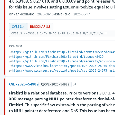
4.0.6.3183, 5.0.2.1610, and 6.0.0.609 and point releases 
for this issue involves setting ExtConnPoolSize equal to 0 i
2025-08-15
2026-06-17
ОПУБЛИКОВАНО:
ИЗМЕНЕНО:
CVSS 3.x
ВЫСОКАЯ 8.8
CVSS:3.x/CVSS:3.1/AV:N/AC:L/PR:L/UI:N/S:U/C:H/I:H/A:H
ССЫЛКИ
https://github.com/FirebirdSQL/firebird/commit/658abd2044
https://github.com/FirebirdSQL/firebird/issues/8429
https://github.com/FirebirdSQL/firebird/security/advisori
https://www.vicarius.io/vsociety/posts/cve-2025-24975-det
https://www.vicarius.io/vsociety/posts/cve-2025-24975-mit
CVE-2025-54989
CVE-2025-54989
Firebird is a relational database. Prior to versions 3.0.13, 4
XDR message parsing NULL pointer dereference denial-of-s
Firebird. This specific flaw exists within the parsing of xdr
to NULL pointer dereference and DoS. This issue has been 