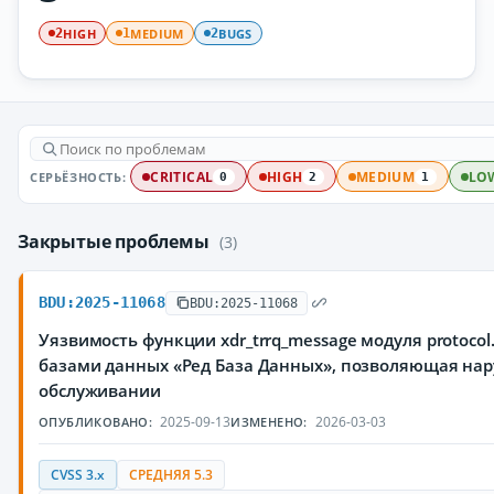
HIGH
MEDIUM
BUGS
2
1
2
СЕРЬЁЗНОСТЬ:
CRITICAL
HIGH
MEDIUM
LO
0
2
1
Закрытые проблемы
(3)
BDU:2025-11068
BDU:2025-11068
Уязвимость функции xdr_trrq_message модуля protoco
базами данных «Ред База Данных», позволяющая нар
обслуживании
2025-09-13
2026-03-03
ОПУБЛИКОВАНО:
ИЗМЕНЕНО:
CVSS 3.x
СРЕДНЯЯ 5.3