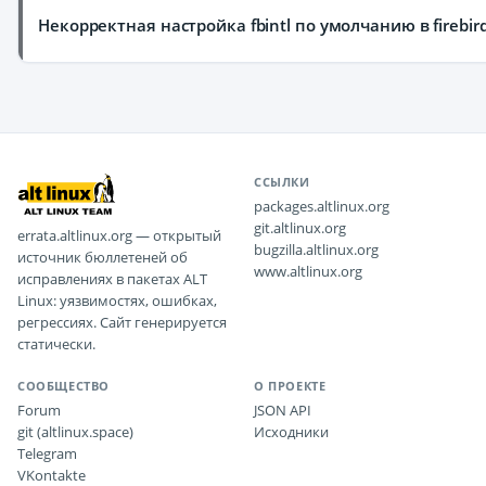
Некорректная настройка fbintl по умолчанию в firebir
ССЫЛКИ
packages.altlinux.org
git.altlinux.org
errata.altlinux.org — открытый
bugzilla.altlinux.org
источник бюллетеней об
www.altlinux.org
исправлениях в пакетах ALT
Linux: уязвимостях, ошибках,
регрессиях. Сайт генерируется
статически.
СООБЩЕСТВО
О ПРОЕКТЕ
Forum
JSON API
git (altlinux.space)
Исходники
Telegram
VKontakte