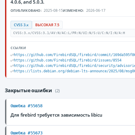
4.0.6, and 5.0.3.
2025-08-15
2026-06-17
ОПУБЛИКОВАНО:
ИЗМЕНЕНО:
CVSS 3.x
ВЫСОКАЯ 7.5
CVSS:3.x/CVSS:3.1/AV:N/AC:L/PR:N/UI:N/S:U/C:N/I:N/A:H
ССЫЛКИ
https://github.com/FirebirdSQL/firebird/commit/169da595f8
https://github.com/FirebirdSQL/firebird/issues/8554
https://github.com/FirebirdSQL/firebird/security/advisori
https://lists.debian.org/debian-lts-announce/2025/08/msg0
Закрытые ошибки
(2)
Ошибка #55658
Для firebird требуется зависимость libicu
Ошибка #55673