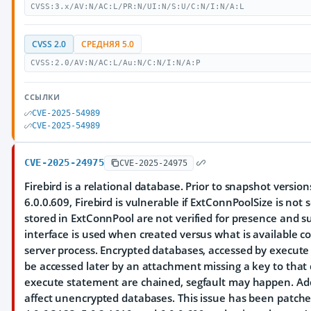
CVSS:3.x/AV:N/AC:L/PR:N/UI:N/S:U/C:N/I:N/A:L
CVSS 2.0
СРЕДНЯЯ 5.0
CVSS:2.0/AV:N/AC:L/Au:N/C:N/I:N/A:P
ССЫЛКИ
CVE-2025-54989
CVE-2025-54989
CVE-2025-24975
CVE-2025-24975
Firebird is a relational database. Prior to snapshot versio
6.0.0.609, Firebird is vulnerable if ExtConnPoolSize is not 
stored in ExtConnPool are not verified for presence and su
interface is used when created versus what is available cou
server process. Encrypted databases, accessed by execut
be accessed later by an attachment missing a key to that
execute statement are chained, segfault may happen. Add
affect unencrypted databases. This issue has been patche