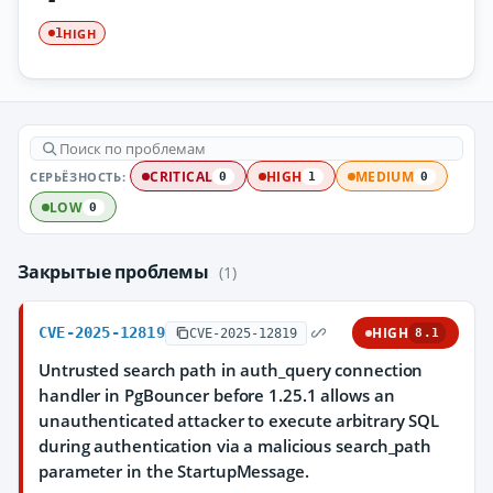
HIGH
1
СЕРЬЁЗНОСТЬ:
CRITICAL
HIGH
MEDIUM
0
1
0
LOW
0
Закрытые проблемы
(1)
CVE-2025-12819
HIGH
CVE-2025-12819
8.1
Untrusted search path in auth_query connection
handler in PgBouncer before 1.25.1 allows an
unauthenticated attacker to execute arbitrary SQL
during authentication via a malicious search_path
parameter in the StartupMessage.