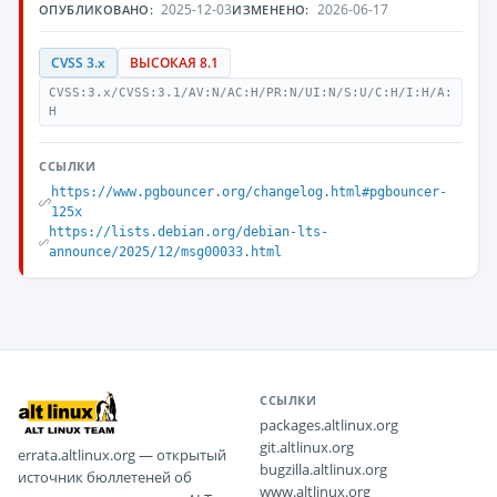
2025-12-03
2026-06-17
ОПУБЛИКОВАНО:
ИЗМЕНЕНО:
CVSS 3.x
ВЫСОКАЯ 8.1
CVSS:3.x/CVSS:3.1/AV:N/AC:H/PR:N/UI:N/S:U/C:H/I:H/A:
H
ССЫЛКИ
https://www.pgbouncer.org/changelog.html#pgbouncer-
125x
https://lists.debian.org/debian-lts-
announce/2025/12/msg00033.html
ССЫЛКИ
packages.altlinux.org
git.altlinux.org
errata.altlinux.org — открытый
bugzilla.altlinux.org
источник бюллетеней об
www.altlinux.org