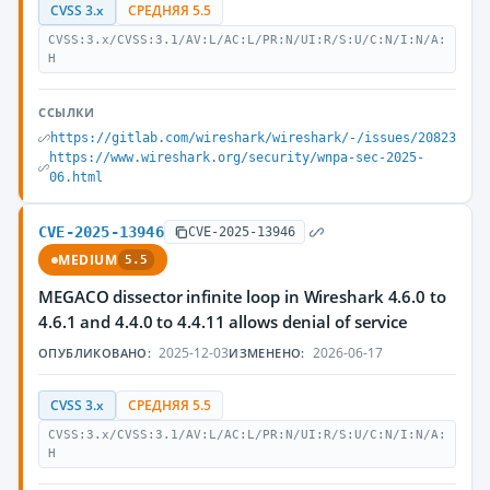
CVSS 3.x
СРЕДНЯЯ 5.5
CVSS:3.x/CVSS:3.1/AV:L/AC:L/PR:N/UI:R/S:U/C:N/I:N/A:
H
ССЫЛКИ
https://gitlab.com/wireshark/wireshark/-/issues/20823
https://www.wireshark.org/security/wnpa-sec-2025-
06.html
CVE-2025-13946
CVE-2025-13946
MEDIUM
5.5
MEGACO dissector infinite loop in Wireshark 4.6.0 to
4.6.1 and 4.4.0 to 4.4.11 allows denial of service
2025-12-03
2026-06-17
ОПУБЛИКОВАНО:
ИЗМЕНЕНО:
CVSS 3.x
СРЕДНЯЯ 5.5
CVSS:3.x/CVSS:3.1/AV:L/AC:L/PR:N/UI:R/S:U/C:N/I:N/A:
H