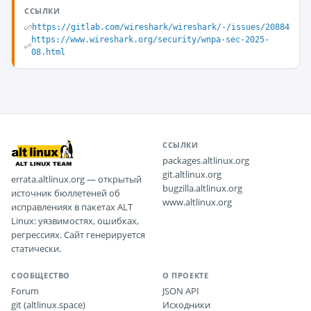
ССЫЛКИ
https://gitlab.com/wireshark/wireshark/-/issues/20884
https://www.wireshark.org/security/wnpa-sec-2025-
08.html
ССЫЛКИ
packages.altlinux.org
git.altlinux.org
errata.altlinux.org — открытый
bugzilla.altlinux.org
источник бюллетеней об
www.altlinux.org
исправлениях в пакетах ALT
Linux: уязвимостях, ошибках,
регрессиях. Сайт генерируется
статически.
СООБЩЕСТВО
О ПРОЕКТЕ
Forum
JSON API
git (altlinux.space)
Исходники