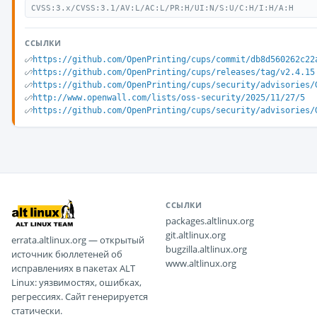
CVSS:3.x/CVSS:3.1/AV:L/AC:L/PR:H/UI:N/S:U/C:H/I:H/A:H
ССЫЛКИ
https://github.com/OpenPrinting/cups/commit/db8d560262c22
https://github.com/OpenPrinting/cups/releases/tag/v2.4.15
https://github.com/OpenPrinting/cups/security/advisories/
http://www.openwall.com/lists/oss-security/2025/11/27/5
https://github.com/OpenPrinting/cups/security/advisories/
ССЫЛКИ
packages.altlinux.org
git.altlinux.org
errata.altlinux.org — открытый
bugzilla.altlinux.org
источник бюллетеней об
www.altlinux.org
исправлениях в пакетах ALT
Linux: уязвимостях, ошибках,
регрессиях. Сайт генерируется
статически.