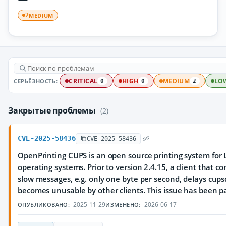
MEDIUM
2
СЕРЬЁЗНОСТЬ:
CRITICAL
HIGH
MEDIUM
LO
0
0
2
Закрытые проблемы
(2)
CVE-2025-58436
CVE-2025-58436
OpenPrinting CUPS is an open source printing system for 
operating systems. Prior to version 2.4.15, a client that c
slow messages, e.g. only one byte per second, delays cupsd
becomes unusable by other clients. This issue has been pa
2025-11-29
2026-06-17
ОПУБЛИКОВАНО:
ИЗМЕНЕНО: