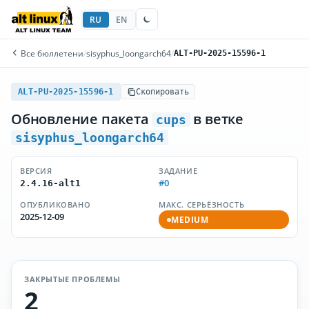
RU
EN
Все бюллетени
/
sisyphus_loongarch64
/
ALT-PU-2025-15596-1
ALT-PU-2025-15596-1
Скопировать
Обновление пакета
в ветке
cups
sisyphus_loongarch64
ВЕРСИЯ
ЗАДАНИЕ
#0
2.4.16-alt1
ОПУБЛИКОВАНО
МАКС. СЕРЬЁЗНОСТЬ
2025-12-09
MEDIUM
ЗАКРЫТЫЕ ПРОБЛЕМЫ
2