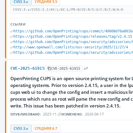
CVSS 3.x
СРЕДНЯЯ 5.5
CVSS:3.x/CVSS:3.1/AV:L/AC:L/PR:N/UI:R/S:U/C:N/I:N/A:H
ССЫЛКИ
https://github.com/OpenPrinting/cups/commit/40008d76a001b
https://github.com/OpenPrinting/cups/releases/tag/v2.4.15
https://github.com/OpenPrinting/cups/security/advisories/
http://www.openwall.com/lists/oss-security/2025/11/27/4
https://github.com/OpenPrinting/cups/security/advisories/
CVE-2025-61915
CVE-2025-61915
OpenPrinting CUPS is an open source printing system for 
operating systems. Prior to version 2.4.15, a user in the 
cups web ui to change the config and insert a malicious l
process which runs as root will parse the new config and
write. This issue has been patched in version 2.4.15.
2025-11-29
2026-06-17
ОПУБЛИКОВАНО:
ИЗМЕНЕНО:
CVSS 3.x
СРЕДНЯЯ 6.7