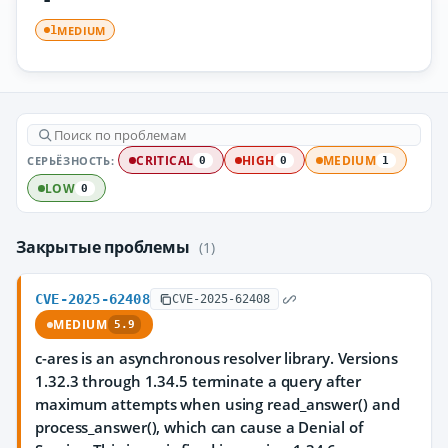
MEDIUM
1
СЕРЬЁЗНОСТЬ:
CRITICAL
HIGH
MEDIUM
0
0
1
LOW
0
Закрытые проблемы
(1)
CVE-2025-62408
CVE-2025-62408
MEDIUM
5.9
c-ares is an asynchronous resolver library. Versions
1.32.3 through 1.34.5 terminate a query after
maximum attempts when using read_answer() and
process_answer(), which can cause a Denial of