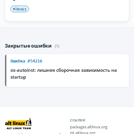
BUGS
1
Закрытые ошибки
(1)
Ошибка #54216
os-autoinst: лишняя сборочная зависимость на
startup
ССЫЛКИ
packages.altlinux.org
git.altlinux.org