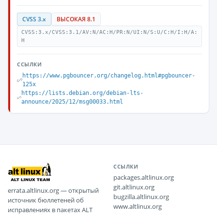
CVSS 3.x
ВЫСОКАЯ 8.1
CVSS:3.x/CVSS:3.1/AV:N/AC:H/PR:N/UI:N/S:U/C:H/I:H/A:
H
ССЫЛКИ
https://www.pgbouncer.org/changelog.html#pgbouncer-
125x
https://lists.debian.org/debian-lts-
announce/2025/12/msg00033.html
ССЫЛКИ
packages.altlinux.org
git.altlinux.org
errata.altlinux.org — открытый
bugzilla.altlinux.org
источник бюллетеней об
www.altlinux.org
исправлениях в пакетах ALT