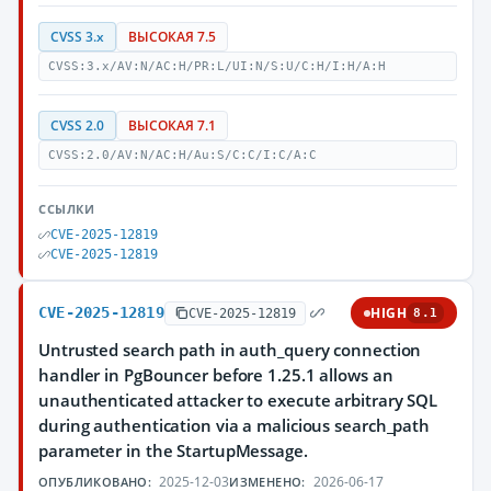
CVSS 3.x
ВЫСОКАЯ 7.5
CVSS:3.x/AV:N/AC:H/PR:L/UI:N/S:U/C:H/I:H/A:H
CVSS 2.0
ВЫСОКАЯ 7.1
CVSS:2.0/AV:N/AC:H/Au:S/C:C/I:C/A:C
ССЫЛКИ
CVE-2025-12819
CVE-2025-12819
CVE-2025-12819
HIGH
CVE-2025-12819
8.1
Untrusted search path in auth_query connection
handler in PgBouncer before 1.25.1 allows an
unauthenticated attacker to execute arbitrary SQL
during authentication via a malicious search_path
parameter in the StartupMessage.
2025-12-03
2026-06-17
ОПУБЛИКОВАНО:
ИЗМЕНЕНО: