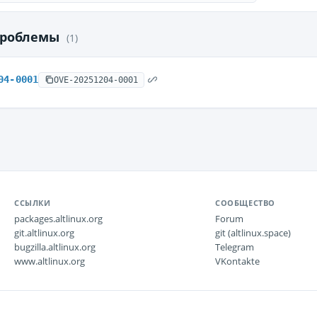
проблемы
(1)
04-0001
OVE-20251204-0001
ССЫЛКИ
СООБЩЕСТВО
packages.altlinux.org
Forum
git.altlinux.org
git (altlinux.space)
bugzilla.altlinux.org
Telegram
www.altlinux.org
VKontakte