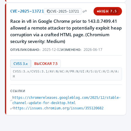
CVE-2025-13721
HIGH
CVE-2025-13721
7.5
Race in v8 in Google Chrome prior to 143.0.7499.41
allowed a remote attacker to potentially exploit heap
corruption via a crafted HTML page. (Chromium
security severity: Medium)
2025-12-02
2026-06-17
ОПУБЛИКОВАНО:
ИЗМЕНЕНО:
CVSS 3.x
ВЫСОКАЯ 7.5
CVSS:3.x/CVSS:3.1/AV:N/AC:H/PR:N/UI:R/S:U/C:H/I:H/A:
H
ССЫЛКИ
https://chromereleases.googleblog.com/2025/12/stable-
channel-update-for-desktop.html
https://issues.chromium.org/issues/355120682