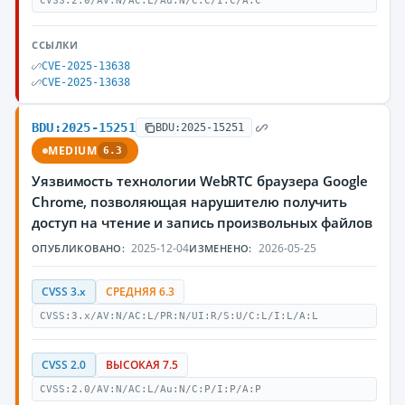
CVSS:2.0/AV:N/AC:L/Au:N/C:C/I:C/A:C
ССЫЛКИ
CVE-2025-13638
CVE-2025-13638
BDU:2025-15251
BDU:2025-15251
MEDIUM
6.3
Уязвимость технологии WebRTC браузера Google
Chrome, позволяющая нарушителю получить
доступ на чтение и запись произвольных файлов
2025-12-04
2026-05-25
ОПУБЛИКОВАНО:
ИЗМЕНЕНО:
CVSS 3.x
СРЕДНЯЯ 6.3
CVSS:3.x/AV:N/AC:L/PR:N/UI:R/S:U/C:L/I:L/A:L
CVSS 2.0
ВЫСОКАЯ 7.5
CVSS:2.0/AV:N/AC:L/Au:N/C:P/I:P/A:P