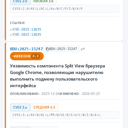
CVSS 2.0
НИЗКАЯ 3.6
CVSS:2.0/AV:L/AC:L/Au:N/C:P/I:N/A:P
ССЫЛКИ
CVE-2025-13635
CVE-2025-13635
BDU:2025-15247
BDU:2025-15247
MEDIUM
4.3
Уязвимость компонента Split View браузера
Google Chrome, позволяющая нарушителю
выполнить подмену пользовательского
интерфейса
2025-12-04
2026-05-25
ОПУБЛИКОВАНО:
ИЗМЕНЕНО:
CVSS 3.x
СРЕДНЯЯ 4.3
CVSS:3.x/AV:N/AC:L/PR:N/UI:R/S:U/C:N/I:N/A:L