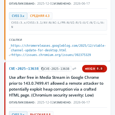
2025-12-02
2026-06-17
ОПУБЛИКОВАНО:
ИЗМЕНЕНО:
CVSS 3.x
СРЕДНЯЯ 4.3
CVSS:3.x/CVSS:3.1/AV:N/AC:L/PR:N/UI:R/S:U/C:N/I:L/A:
N
ССЫЛКИ
https://chromereleases.googleblog.com/2025/12/stable-
channel-update-for-desktop.html
https://issues.chromium.org/issues/392375329
CVE-2025-13638
HIGH
CVE-2025-13638
8.8
Use after free in Media Stream in Google Chrome
prior to 143.0.7499.41 allowed a remote attacker to
potentially exploit heap corruption via a crafted
HTML page. (Chromium security severity: Low)
2025-12-02
2026-06-17
ОПУБЛИКОВАНО:
ИЗМЕНЕНО:
CVSS 3.x
ВЫСОКАЯ 8.8