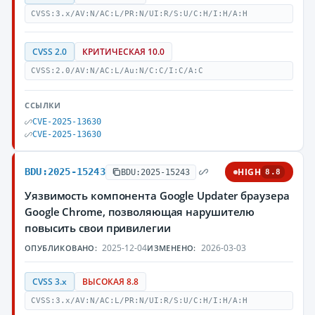
CVSS:3.x/AV:N/AC:L/PR:N/UI:R/S:U/C:H/I:H/A:H
CVSS 2.0
КРИТИЧЕСКАЯ 10.0
CVSS:2.0/AV:N/AC:L/Au:N/C:C/I:C/A:C
ССЫЛКИ
CVE-2025-13630
CVE-2025-13630
BDU:2025-15243
HIGH
BDU:2025-15243
8.8
Уязвимость компонента Google Updater браузера
Google Chrome, позволяющая нарушителю
повысить свои привилегии
2025-12-04
2026-03-03
ОПУБЛИКОВАНО:
ИЗМЕНЕНО:
CVSS 3.x
ВЫСОКАЯ 8.8
CVSS:3.x/AV:N/AC:L/PR:N/UI:R/S:U/C:H/I:H/A:H