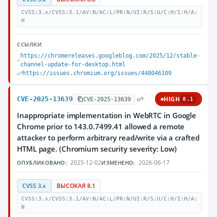
CVSS:3.x/CVSS:3.1/AV:N/AC:L/PR:N/UI:R/S:U/C:H/I:H/A:
H
ССЫЛКИ
https://chromereleases.googleblog.com/2025/12/stable-
channel-update-for-desktop.html
https://issues.chromium.org/issues/448046109
CVE-2025-13639
HIGH
CVE-2025-13639
8.1
Inappropriate implementation in WebRTC in Google
Chrome prior to 143.0.7499.41 allowed a remote
attacker to perform arbitrary read/write via a crafted
HTML page. (Chromium security severity: Low)
2025-12-02
2026-06-17
ОПУБЛИКОВАНО:
ИЗМЕНЕНО:
CVSS 3.x
ВЫСОКАЯ 8.1
CVSS:3.x/CVSS:3.1/AV:N/AC:L/PR:N/UI:R/S:U/C:H/I:H/A:
N