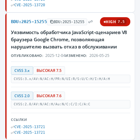
CVE-2025-13720
BDU:2025-15255
HIGH
BDU:2025-15255
7.5
Уязвимость обработчика JavaScript-сценариев V8
браузера Google Chrome, позволяющая
нарушителю вызвать отказ в обслуживании
2025-12-04
2026-05-25
ОПУБЛИКОВАНО:
ИЗМЕНЕНО:
CVSS 3.x
ВЫСОКАЯ 7.5
CVSS:3.x/AV:N/AC:H/PR:N/UI:R/S:U/C:H/I:H/A:H
CVSS 2.0
ВЫСОКАЯ 7.6
CVSS:2.0/AV:N/AC:H/Au:N/C:C/I:C/A:C
ССЫЛКИ
CVE-2025-13721
CVE-2025-13721