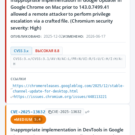
Inappropriate implementation in Google Updater in
Google Chrome on Mac prior to 143.0.7499.41
allowed a remote attacker to perform privilege
escalation via a crafted file. (Chromium security
severity: High)
2025-12-02
2026-06-17
ОПУБЛИКОВАНО:
ИЗМЕНЕНО:
CVSS 3.x
ВЫСОКАЯ 8.8
CVSS:3.x/CVSS:3.1/AV:N/AC:L/PR:N/UI:R/S:U/C:H/I:H/A:
H
ССЫЛКИ
https://chromereleases.googleblog.com/2025/12/stable-
channel-update-for-desktop.html
https://issues.chromium.org/issues/448113221
CVE-2025-13632
CVE-2025-13632
MEDIUM
5.4
Inappropriate implementation in DevTools in Google