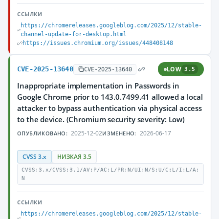
ССЫЛКИ
https://chromereleases.googleblog.com/2025/12/stable-
channel-update-for-desktop.html
https://issues.chromium.org/issues/448408148
CVE-2025-13640
LOW
CVE-2025-13640
3.5
Inappropriate implementation in Passwords in
Google Chrome prior to 143.0.7499.41 allowed a local
attacker to bypass authentication via physical access
to the device. (Chromium security severity: Low)
2025-12-02
2026-06-17
ОПУБЛИКОВАНО:
ИЗМЕНЕНО:
CVSS 3.x
НИЗКАЯ 3.5
CVSS:3.x/CVSS:3.1/AV:P/AC:L/PR:N/UI:N/S:U/C:L/I:L/A:
N
ССЫЛКИ
https://chromereleases.googleblog.com/2025/12/stable-