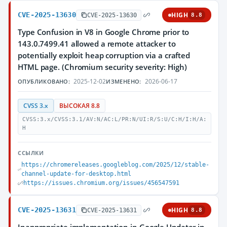
CVE-2025-13630
HIGH
CVE-2025-13630
8.8
Type Confusion in V8 in Google Chrome prior to
143.0.7499.41 allowed a remote attacker to
potentially exploit heap corruption via a crafted
HTML page. (Chromium security severity: High)
2025-12-02
2026-06-17
ОПУБЛИКОВАНО:
ИЗМЕНЕНО:
CVSS 3.x
ВЫСОКАЯ 8.8
CVSS:3.x/CVSS:3.1/AV:N/AC:L/PR:N/UI:R/S:U/C:H/I:H/A:
H
ССЫЛКИ
https://chromereleases.googleblog.com/2025/12/stable-
channel-update-for-desktop.html
https://issues.chromium.org/issues/456547591
CVE-2025-13631
HIGH
CVE-2025-13631
8.8