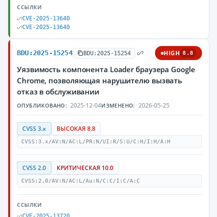
ССЫЛКИ
CVE-2025-13640
CVE-2025-13640
BDU:2025-15254
HIGH
BDU:2025-15254
8.8
Уязвимость компонента Loader браузера Google
Chrome, позволяющая нарушителю вызвать
отказ в обслуживании
2025-12-04
2026-05-25
ОПУБЛИКОВАНО:
ИЗМЕНЕНО:
CVSS 3.x
ВЫСОКАЯ 8.8
CVSS:3.x/AV:N/AC:L/PR:N/UI:R/S:U/C:H/I:H/A:H
CVSS 2.0
КРИТИЧЕСКАЯ 10.0
CVSS:2.0/AV:N/AC:L/Au:N/C:C/I:C/A:C
ССЫЛКИ
CVE-2025-13720