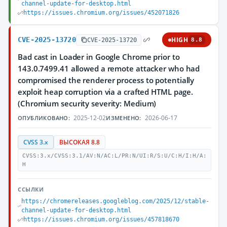
channel-update-for-desktop.html
https://issues.chromium.org/issues/452071826
CVE-2025-13720
HIGH
CVE-2025-13720
8.8
Bad cast in Loader in Google Chrome prior to
143.0.7499.41 allowed a remote attacker who had
compromised the renderer process to potentially
exploit heap corruption via a crafted HTML page.
(Chromium security severity: Medium)
2025-12-02
2026-06-17
ОПУБЛИКОВАНО:
ИЗМЕНЕНО:
CVSS 3.x
ВЫСОКАЯ 8.8
CVSS:3.x/CVSS:3.1/AV:N/AC:L/PR:N/UI:R/S:U/C:H/I:H/A:
H
ССЫЛКИ
https://chromereleases.googleblog.com/2025/12/stable-
channel-update-for-desktop.html
https://issues.chromium.org/issues/457818670