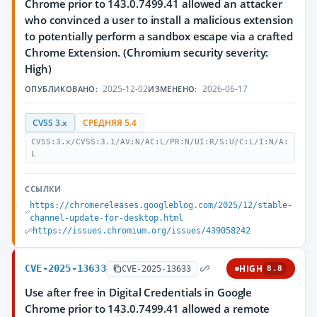
Chrome prior to 143.0.7499.41 allowed an attacker
who convinced a user to install a malicious extension
to potentially perform a sandbox escape via a crafted
Chrome Extension. (Chromium security severity:
High)
2025-12-02
2026-06-17
ОПУБЛИКОВАНО:
ИЗМЕНЕНО:
CVSS 3.x
СРЕДНЯЯ 5.4
CVSS:3.x/CVSS:3.1/AV:N/AC:L/PR:N/UI:R/S:U/C:L/I:N/A:
L
ССЫЛКИ
https://chromereleases.googleblog.com/2025/12/stable-
channel-update-for-desktop.html
https://issues.chromium.org/issues/439058242
CVE-2025-13633
HIGH
CVE-2025-13633
8.8
Use after free in Digital Credentials in Google
Chrome prior to 143.0.7499.41 allowed a remote