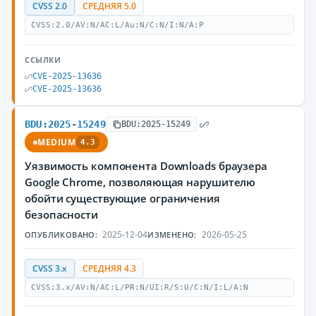
CVSS 2.0
СРЕДНЯЯ 5.0
CVSS:2.0/AV:N/AC:L/Au:N/C:N/I:N/A:P
ССЫЛКИ
CVE-2025-13636
CVE-2025-13636
BDU:2025-15249
BDU:2025-15249
MEDIUM
4.3
Уязвимость компонента Downloads браузера
Google Chrome, позволяющая нарушителю
обойти существующие ограничения
безопасности
2025-12-04
2026-05-25
ОПУБЛИКОВАНО:
ИЗМЕНЕНО:
CVSS 3.x
СРЕДНЯЯ 4.3
CVSS:3.x/AV:N/AC:L/PR:N/UI:R/S:U/C:N/I:L/A:N