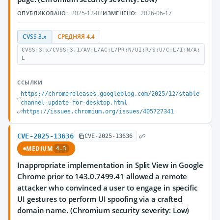
2025-12-02
2026-06-17
ОПУБЛИКОВАНО:
ИЗМЕНЕНО:
CVSS 3.x
СРЕДНЯЯ 4.4
CVSS:3.x/CVSS:3.1/AV:L/AC:L/PR:N/UI:R/S:U/C:L/I:N/A:
L
ССЫЛКИ
https://chromereleases.googleblog.com/2025/12/stable-
channel-update-for-desktop.html
https://issues.chromium.org/issues/405727341
CVE-2025-13636
CVE-2025-13636
MEDIUM
4.3
Inappropriate implementation in Split View in Google
Chrome prior to 143.0.7499.41 allowed a remote
attacker who convinced a user to engage in specific
UI gestures to perform UI spoofing via a crafted
domain name. (Chromium security severity: Low)