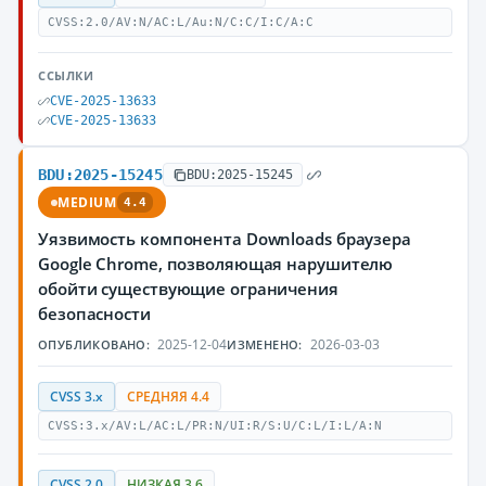
CVSS:2.0/AV:N/AC:L/Au:N/C:C/I:C/A:C
ССЫЛКИ
CVE-2025-13633
CVE-2025-13633
BDU:2025-15245
BDU:2025-15245
MEDIUM
4.4
Уязвимость компонента Downloads браузера
Google Chrome, позволяющая нарушителю
обойти существующие ограничения
безопасности
2025-12-04
2026-03-03
ОПУБЛИКОВАНО:
ИЗМЕНЕНО:
CVSS 3.x
СРЕДНЯЯ 4.4
CVSS:3.x/AV:L/AC:L/PR:N/UI:R/S:U/C:L/I:L/A:N
CVSS 2.0
НИЗКАЯ 3.6