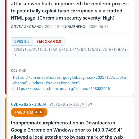
attacker who had compromised the renderer process
to potentially exploit heap corruption via a crafted
HTML page. (Chromium security severity: High)
2025-12-02
2026-06-17
ОПУБЛИКОВАНО:
ИЗМЕНЕНО:
CVSS 3.x
ВЫСОКАЯ 8.8
CVSS:3.x/CVSS:3.1/AV:N/AC:L/PR:N/UI:R/S:U/C:H/I:H/A:
H
ССЫЛКИ
https://chromereleases.googleblog.com/2025/12/stable-
channel-update-for-desktop.html
https://issues.chromium.org/issues/458082926
CVE-2025-13634
CVE-2025-13634
MEDIUM
4.4
Inappropriate implementation in Downloads in
Google Chrome on Windows prior to 143.0.7499.41
allowed a local attacker to bypass mark of the web