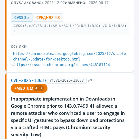
2025-12-02
2026-06-17
ОПУБЛИКОВАНО:
ИЗМЕНЕНО:
CVSS 3.x
СРЕДНЯЯ 4.3
CVSS:3.x/CVSS:3.1/AV:N/AC:L/PR:N/UI:R/S:U/C:N/I:N/A:
L
ССЫЛКИ
https://chromereleases.googleblog.com/2025/12/stable-
channel-update-for-desktop.html
https://issues.chromium.org/issues/446181124
CVE-2025-13637
CVE-2025-13637
MEDIUM
4.3
Inappropriate implementation in Downloads in
Google Chrome prior to 143.0.7499.41 allowed a
remote attacker who convinced a user to engage in
specific UI gestures to bypass download protections
via a crafted HTML page. (Chromium security
severity: Low)