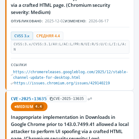
via a crafted HTML page. (Chromium security
severity: Medium)
2025-12-02
2026-06-17
ОПУБЛИКОВАНО:
ИЗМЕНЕНО:
CVSS 3.x
СРЕДНЯЯ 4.4
CVSS:3.x/CVSS:3.1/AV:L/AC:L/PR:N/UI:R/S:U/C:L/I:L/A:
N
ССЫЛКИ
https://chromereleases.googleblog.com/2025/12/stable-
channel-update-for-desktop.html
https://issues.chromium.org/issues/429140219
CVE-2025-13635
CVE-2025-13635
MEDIUM
4.4
Inappropriate implementation in Downloads in
Google Chrome prior to 143.0.7499.41 allowed a local
attacker to perform UI spoofing via a crafted HTML
page. (Chromium security severity: Low)