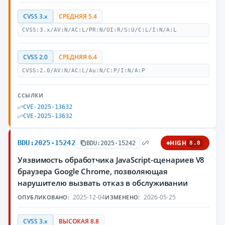
CVSS 3.x
СРЕДНЯЯ 5.4
CVSS:3.x/AV:N/AC:L/PR:N/UI:R/S:U/C:L/I:N/A:L
CVSS 2.0
СРЕДНЯЯ 6.4
CVSS:2.0/AV:N/AC:L/Au:N/C:P/I:N/A:P
ССЫЛКИ
CVE-2025-13632
CVE-2025-13632
BDU:2025-15242
HIGH
BDU:2025-15242
8.8
Уязвимость обработчика JavaScript-сценариев V8
браузера Google Chrome, позволяющая
нарушителю вызвать отказ в обслуживании
2025-12-04
2026-05-25
ОПУБЛИКОВАНО:
ИЗМЕНЕНО:
CVSS 3.x
ВЫСОКАЯ 8.8