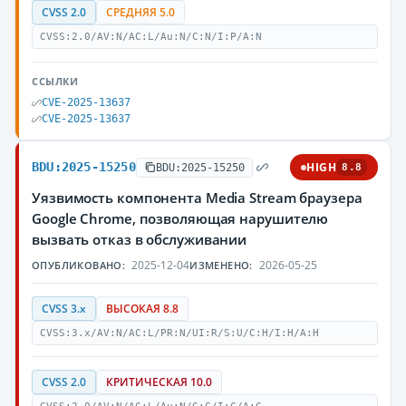
CVSS 2.0
СРЕДНЯЯ 5.0
CVSS:2.0/AV:N/AC:L/Au:N/C:N/I:P/A:N
ССЫЛКИ
CVE-2025-13637
CVE-2025-13637
BDU:2025-15250
HIGH
BDU:2025-15250
8.8
Уязвимость компонента Media Stream браузера
Google Chrome, позволяющая нарушителю
вызвать отказ в обслуживании
2025-12-04
2026-05-25
ОПУБЛИКОВАНО:
ИЗМЕНЕНО:
CVSS 3.x
ВЫСОКАЯ 8.8
CVSS:3.x/AV:N/AC:L/PR:N/UI:R/S:U/C:H/I:H/A:H
CVSS 2.0
КРИТИЧЕСКАЯ 10.0