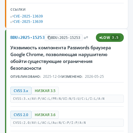
ССЫЛКИ
CVE-2025-13639
CVE-2025-13639
BDU:2025-15253
LOW
BDU:2025-15253
3.5
Уязвимость компонента Passwords браузера
Google Chrome, позволяющая нарушителю
обойти существующие ограничения
безопасности
2025-12-04
2026-05-25
ОПУБЛИКОВАНО:
ИЗМЕНЕНО:
CVSS 3.x
НИЗКАЯ 3.5
CVSS:3.x/AV:P/AC:L/PR:N/UI:N/S:U/C:L/I:L/A:N
CVSS 2.0
НИЗКАЯ 3.6
CVSS:2.0/AV:L/AC:L/Au:N/C:P/I:P/A:N