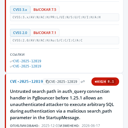
CVSS 3.x
ВЫСОКАЯ 7.5
CVSS:3.x/AV:N/AC:H/PR:L/UI:N/S:U/C:H/I:H/A:H
CVSS 2.0
ВЫСОКАЯ 7.1
CVSS:2.0/AV:N/AC:H/Au:S/C:C/I:C/A:C
ССЫЛКИ
CVE-2025-12819
CVE-2025-12819
CVE-2025-12819
HIGH
CVE-2025-12819
8.1
Untrusted search path in auth_query connection
handler in PgBouncer before 1.25.1 allows an
unauthenticated attacker to execute arbitrary SQL
during authentication via a malicious search_path
parameter in the StartupMessage.
2025-12-03
2026-06-17
ОПУБЛИКОВАНО:
ИЗМЕНЕНО: