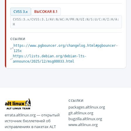
CVSS 3.x
ВЫСОКАЯ 8.1
CVSS:3.x/CVSS:3.1/AV:N/AC:H/PR:N/UI:N/S:U/C:H/I:H/A:
H
ССЫЛКИ
https://www.pgbouncer.org/changelog.html#pgbouncer-
125x
https://lists.debian.org/debian-lts-
announce/2025/12/msg00033.html
ССЫЛКИ
packages.altlinux.org
git.altlinux.org
errata.altlinux.org — открытый
bugzilla.altlinux.org
источник бюллетеней об
www.altlinux.org
исправлениях в пакетах ALT